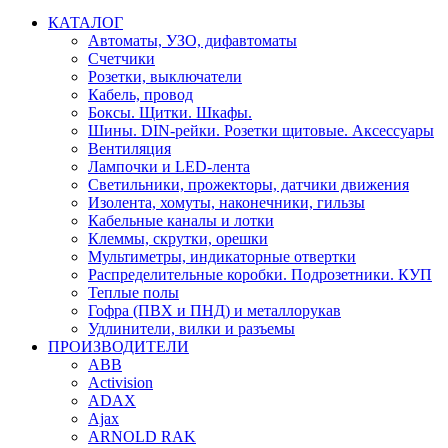
КАТАЛОГ
Автоматы, УЗО, дифавтоматы
Счетчики
Розетки, выключатели
Кабель, провод
Боксы. Щитки. Шкафы.
Шины. DIN-рейки. Розетки щитовые. Аксессуары
Вентиляция
Лампочки и LED-лента
Светильники, прожекторы, датчики движения
Изолента, хомуты, наконечники, гильзы
Кабельные каналы и лотки
Клеммы, скрутки, орешки
Мультиметры, индикаторные отвертки
Распределительные коробки. Подрозетники. КУП
Теплые полы
Гофра (ПВХ и ПНД) и металлорукав
Удлинители, вилки и разъемы
ПРОИЗВОДИТЕЛИ
ABB
Activision
ADAX
Ajax
ARNOLD RAK