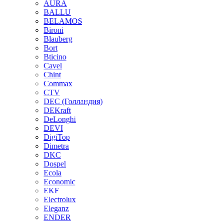
AURA
BALLU
BELAMOS
Bironi
Blauberg
Bort
Bticino
Cavel
Chint
Commax
CTV
DEC (Голландия)
DEKraft
DeLonghi
DEVI
DigiTop
Dimetra
DKC
Dospel
Ecola
Economic
EKF
Electrolux
Eleganz
ENDER