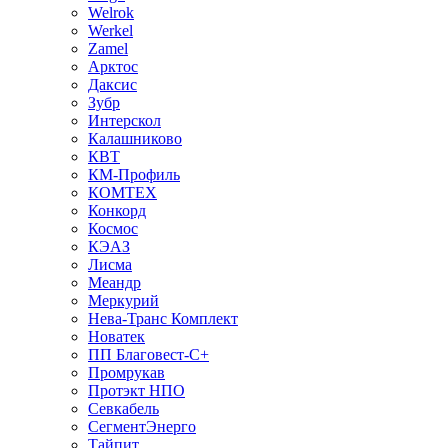
Welrok
Werkel
Zamel
Арктос
Даксис
Зубр
Интерскол
Калашниково
КВТ
КМ-Профиль
КОМТЕХ
Конкорд
Космос
КЭАЗ
Лисма
Меандр
Меркурий
Нева-Транс Комплект
Новатек
ПП Благовест-С+
Промрукав
Протэкт НПО
Севкабель
СегментЭнерго
Тайпит