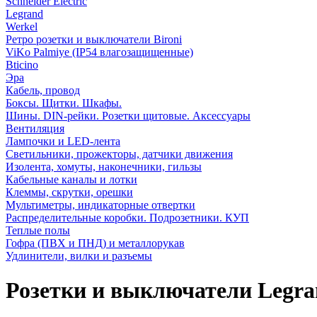
Schneider Electric
Legrand
Werkel
Ретро розетки и выключатели Bironi
ViKo Palmiye (IP54 влагозащищенные)
Bticino
Эра
Кабель, провод
Боксы. Щитки. Шкафы.
Шины. DIN-рейки. Розетки щитовые. Аксессуары
Вентиляция
Лампочки и LED-лента
Светильники, прожекторы, датчики движения
Изолента, хомуты, наконечники, гильзы
Кабельные каналы и лотки
Клеммы, скрутки, орешки
Мультиметры, индикаторные отвертки
Распределительные коробки. Подрозетники. КУП
Теплые полы
Гофра (ПВХ и ПНД) и металлорукав
Удлинители, вилки и разъемы
Розетки и выключатели Legran