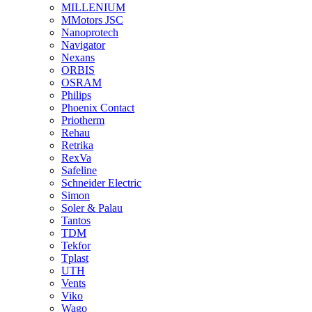
MILLENIUM
MMotors JSC
Nanoprotech
Navigator
Nexans
ORBIS
OSRAM
Philips
Phoenix Contact
Priotherm
Rehau
Retrika
RexVa
Safeline
Schneider Electric
Simon
Soler & Palau
Tantos
TDM
Tekfor
Tplast
UTH
Vents
Viko
Wago