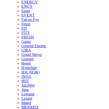
ENERGY
ENGY
Ensto
EVENT
Falcon Eye
Feron
FIT
FITT
FRESH
Gauss
General Electric
GIRA
Grand Meyer
Greenel
Hegel
Hyperline
IEK (ИЭК)
INOA
IRIT
JazzWay
Jung
Legrand
Lezard
Makel
MENRED