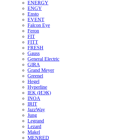
ENERGY
ENGY
Ensto
EVENT
Falcon Eye
Feron
FIT
FITT
FRESH
Gauss
General Electric
GIRA
Grand Meyer
Greenel
Hegel
Hyperline
IEK (ИЭК)
INOA
IRIT
JazzWay
Jung
Legrand
Lezard
Makel
MENRED