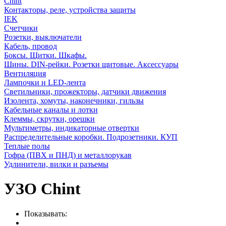
Chint
Контакторы, реле, устройства защиты
IEK
Счетчики
Розетки, выключатели
Кабель, провод
Боксы. Щитки. Шкафы.
Шины. DIN-рейки. Розетки щитовые. Аксессуары
Вентиляция
Лампочки и LED-лента
Светильники, прожекторы, датчики движения
Изолента, хомуты, наконечники, гильзы
Кабельные каналы и лотки
Клеммы, скрутки, орешки
Мультиметры, индикаторные отвертки
Распределительные коробки. Подрозетники. КУП
Теплые полы
Гофра (ПВХ и ПНД) и металлорукав
Удлинители, вилки и разъемы
УЗО Chint
Показывать: