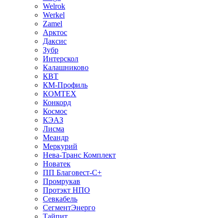
Welrok
Werkel
Zamel
Арктос
Даксис
Зубр
Интерскол
Калашниково
КВТ
КМ-Профиль
КОМТЕХ
Конкорд
Космос
КЭАЗ
Лисма
Меандр
Меркурий
Нева-Транс Комплект
Новатек
ПП Благовест-С+
Промрукав
Протэкт НПО
Севкабель
СегментЭнерго
Тайпит