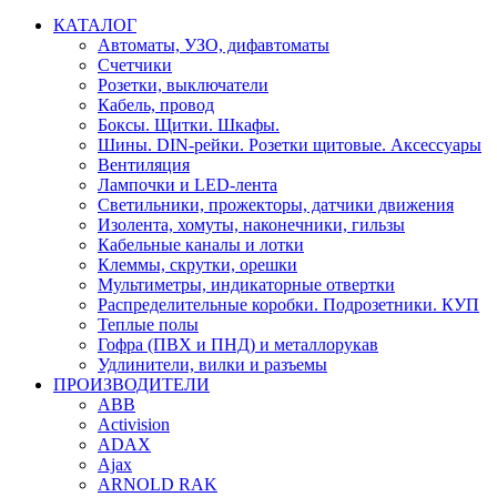
КАТАЛОГ
Автоматы, УЗО, дифавтоматы
Счетчики
Розетки, выключатели
Кабель, провод
Боксы. Щитки. Шкафы.
Шины. DIN-рейки. Розетки щитовые. Аксессуары
Вентиляция
Лампочки и LED-лента
Светильники, прожекторы, датчики движения
Изолента, хомуты, наконечники, гильзы
Кабельные каналы и лотки
Клеммы, скрутки, орешки
Мультиметры, индикаторные отвертки
Распределительные коробки. Подрозетники. КУП
Теплые полы
Гофра (ПВХ и ПНД) и металлорукав
Удлинители, вилки и разъемы
ПРОИЗВОДИТЕЛИ
ABB
Activision
ADAX
Ajax
ARNOLD RAK