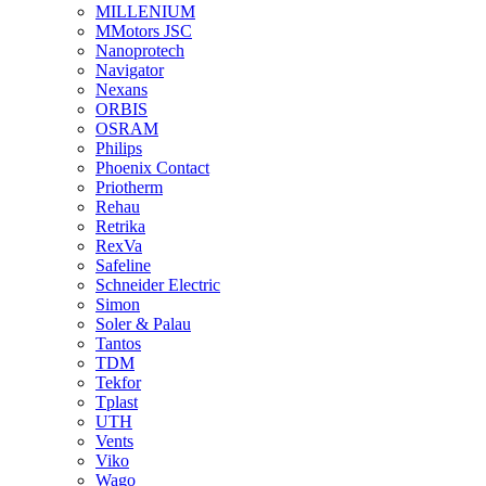
MILLENIUM
MMotors JSC
Nanoprotech
Navigator
Nexans
ORBIS
OSRAM
Philips
Phoenix Contact
Priotherm
Rehau
Retrika
RexVa
Safeline
Schneider Electric
Simon
Soler & Palau
Tantos
TDM
Tekfor
Tplast
UTH
Vents
Viko
Wago