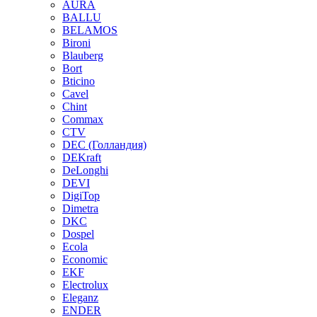
AURA
BALLU
BELAMOS
Bironi
Blauberg
Bort
Bticino
Cavel
Chint
Commax
CTV
DEC (Голландия)
DEKraft
DeLonghi
DEVI
DigiTop
Dimetra
DKC
Dospel
Ecola
Economic
EKF
Electrolux
Eleganz
ENDER