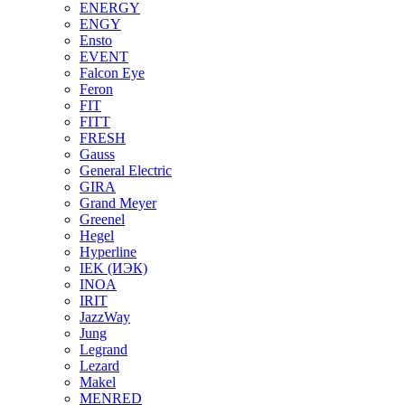
ENERGY
ENGY
Ensto
EVENT
Falcon Eye
Feron
FIT
FITT
FRESH
Gauss
General Electric
GIRA
Grand Meyer
Greenel
Hegel
Hyperline
IEK (ИЭК)
INOA
IRIT
JazzWay
Jung
Legrand
Lezard
Makel
MENRED