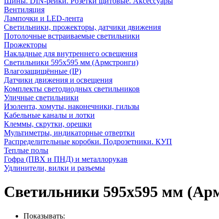
Шины. DIN-рейки. Розетки щитовые. Аксессуары
Вентиляция
Лампочки и LED-лента
Светильники, прожекторы, датчики движения
Потолочные встраиваемые светильники
Прожекторы
Накладные для внутреннего освещения
Светильники 595х595 мм (Армстронги)
Влагозащищённые (IP)
Датчики движения и освещения
Комплекты светодиодных светильников
Уличные светильники
Изолента, хомуты, наконечники, гильзы
Кабельные каналы и лотки
Клеммы, скрутки, орешки
Мультиметры, индикаторные отвертки
Распределительные коробки. Подрозетники. КУП
Теплые полы
Гофра (ПВХ и ПНД) и металлорукав
Удлинители, вилки и разъемы
Светильники 595х595 мм (Ар
Показывать: