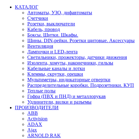
КАТАЛОГ
Автоматы, УЗО, дифавтоматы
Счетчики
Розетки, выключатели
Кабель, провод
Боксы. Щитки. Шкафы.
Шины. DIN-рейки. Розетки щитовые. Аксессуары
Вентиляция
Лампочки и LED-лента
Светильники, прожекторы, датчики движения
Изолента, хомуты, наконечники, гильзы
Кабельные каналы и лотки
Клеммы, скрутки, орешки
Мультиметры, индикаторные отвертки
Распределительные коробки. Подрозетники. КУП
Теплые полы
Гофра (ПВХ и ПНД) и металлорукав
Удлинители, вилки и разъемы
ПРОИЗВОДИТЕЛИ
ABB
Activision
ADAX
Ajax
ARNOLD RAK