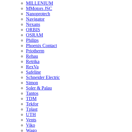
MILLENIUM
MMotors JSC
Nanoprotech
Navigator
Nexans
ORBIS
OSRAM
Philips
Phoenix Contact
Priotherm
Rehau
Retrika
RexVa
Safeline
Schneider Electric
Simon
Soler & Palau
Tantos
TDM
Tekfor
Tplast
UTH
Vents
Viko
Wago