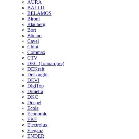
AURA
BALLU
BELAMOS
Bironi
Blauberg
Bort
Bticino
Cavel
Chint
Commax
CTV
DEC (Голландия)
DEKraft
DeLonghi
DEVI
DigiTop
Dimetra
DKC
Dospel
Ecola
Economic
EKF
Electrolux
Eleganz
ENDER