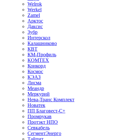
Welrok
Werkel
Zamel
Арктос
Даксис
Зубр
Интерскол
Калашниково
КВТ
КМ-Профиль
КОМТЕХ
Конкорд
Космос
КЭАЗ
Лисма
Меандр
Меркурий
Нева-Транс Комплект
Новатек
ПП Благовест-С+
Промрукав
Протэкт НПО
Севкабель
СегментЭнерго
Тайпит