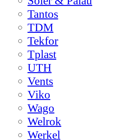
Soler & Palau
Tantos
TDM
Tekfor
Tplast
UTH
Vents
Viko
Wago
Welrok
Werkel