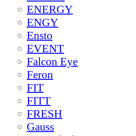
ENERGY
ENGY
Ensto
EVENT
Falcon Eye
Feron
FIT
FITT
FRESH
Gauss