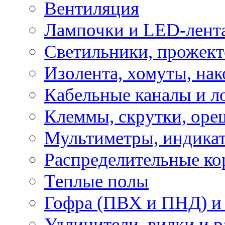
Вентиляция
Лампочки и LED-лент
Светильники, прожект
Изолента, хомуты, нак
Кабельные каналы и л
Клеммы, скрутки, оре
Мультиметры, индикат
Распределительные ко
Теплые полы
Гофра (ПВХ и ПНД) и 
Удлинители, вилки и 