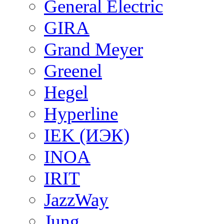
General Electric
GIRA
Grand Meyer
Greenel
Hegel
Hyperline
IEK (ИЭК)
INOA
IRIT
JazzWay
Jung