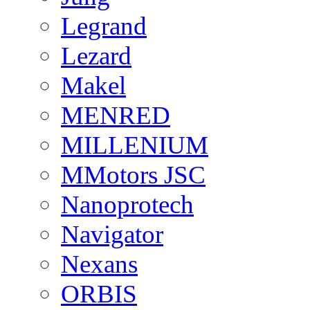
Legrand
Lezard
Makel
MENRED
MILLENIUM
MMotors JSC
Nanoprotech
Navigator
Nexans
ORBIS