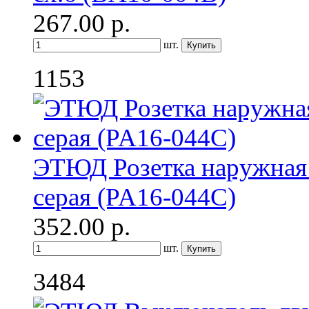
267.00
р.
шт.
1153
ЭТЮД Розетка наружная 
серая (PA16-044C)
352.00
р.
шт.
3484