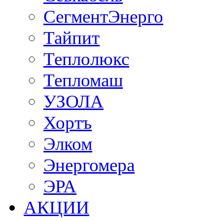
СегментЭнерго
Тайпит
Теплолюкс
Тепломаш
УЗОЛА
Хортъ
Элком
Энергомера
ЭРА
АКЦИИ