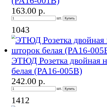
(PA16-001B)
163.00
р.
шт.
1043
ЭТЮД Розетка двойная н
белая (PA16-005B)
242.00
р.
шт.
1412