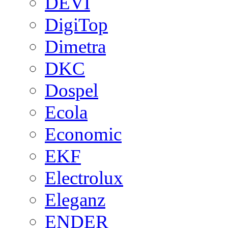
DEVI
DigiTop
Dimetra
DKC
Dospel
Ecola
Economic
EKF
Electrolux
Eleganz
ENDER