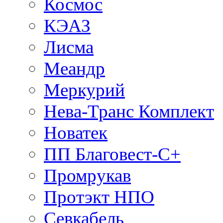
Космос
КЭАЗ
Лисма
Меандр
Меркурий
Нева-Транс Комплект
Новатек
ПП Благовест-С+
Промрукав
Протэкт НПО
Севкабель