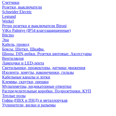
Счетчики
Розетки, выключатели
Schneider Electric
Legrand
Werkel
Ретро розетки и выключатели Bironi
ViKo Palmiye (IP54 влагозащищенные)
Bticino
Эра
Кабель, провод
Боксы. Щитки. Шкафы.
Шины. DIN-рейки. Розетки щитовые. Аксессуары
Вентиляция
Лампочки и LED-лента
Светильники, прожекторы, датчики движения
Изолента, хомуты, наконечники, гильзы
Кабельные каналы и лотки
Клеммы, скрутки, орешки
Мультиметры, индикаторные отвертки
Распределительные коробки. Подрозетники. КУП
Теплые полы
Гофра (ПВХ и ПНД) и металлорукав
Удлинители, вилки и разъемы