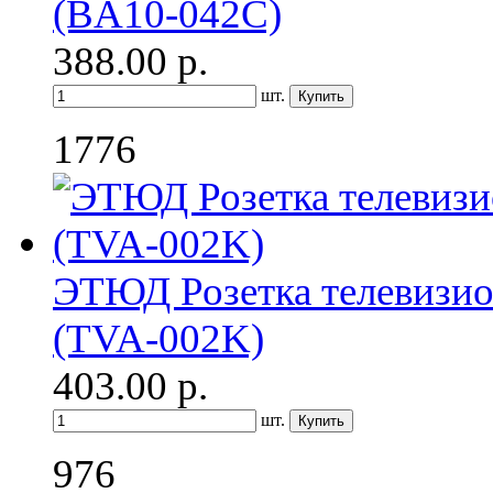
(BA10-042C)
388.00
р.
шт.
1776
ЭТЮД Розетка телевизио
(TVA-002K)
403.00
р.
шт.
976