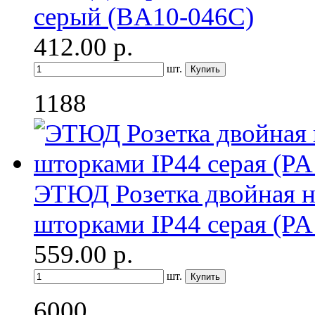
серый (BA10-046C)
412.00
р.
шт.
1188
ЭТЮД Розетка двойная н
шторками IP44 серая (P
559.00
р.
шт.
6000