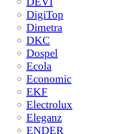
DEVI
DigiTop
Dimetra
DKC
Dospel
Ecola
Economic
EKF
Electrolux
Eleganz
ENDER