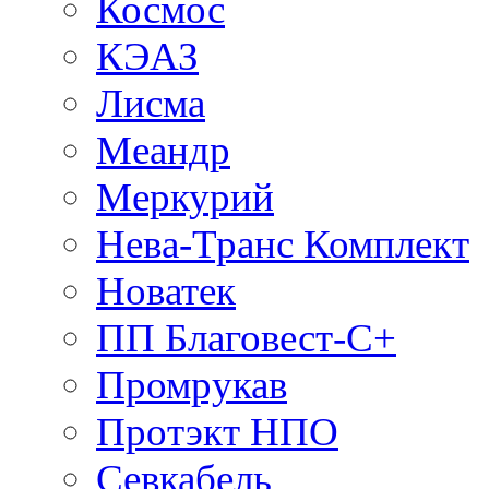
Космос
КЭАЗ
Лисма
Меандр
Меркурий
Нева-Транс Комплект
Новатек
ПП Благовест-С+
Промрукав
Протэкт НПО
Севкабель