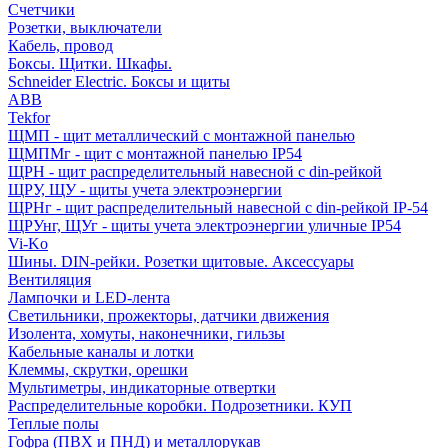
Счетчики
Розетки, выключатели
Кабель, провод
Боксы. Щитки. Шкафы.
Schneider Electric. Боксы и щиты
ABB
Tekfor
ЩМП - щит металлический с монтажной панелью
ЩМПМг - щит с монтажной панелью IP54
ЩРН - щит распределительный навесной с din-рейкой
ЩРУ, ЩУ - щиты учета электроэнергии
ЩРНг - щит распределительный навесной с din-рейкой IP-54
ЩРУнг, ЩУг - щиты учета электроэнергии уличные IP54
Vi-Ko
Шины. DIN-рейки. Розетки щитовые. Аксессуары
Вентиляция
Лампочки и LED-лента
Светильники, прожекторы, датчики движения
Изолента, хомуты, наконечники, гильзы
Кабельные каналы и лотки
Клеммы, скрутки, орешки
Мультиметры, индикаторные отвертки
Распределительные коробки. Подрозетники. КУП
Теплые полы
Гофра (ПВХ и ПНД) и металлорукав