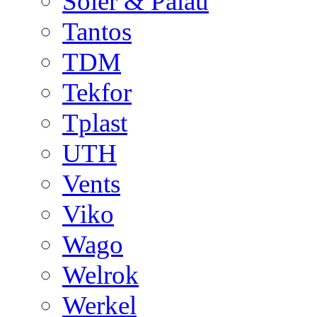
Soler & Palau
Tantos
TDM
Tekfor
Tplast
UTH
Vents
Viko
Wago
Welrok
Werkel