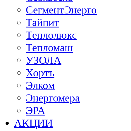
СегментЭнерго
Тайпит
Теплолюкс
Тепломаш
УЗОЛА
Хортъ
Элком
Энергомера
ЭРА
АКЦИИ