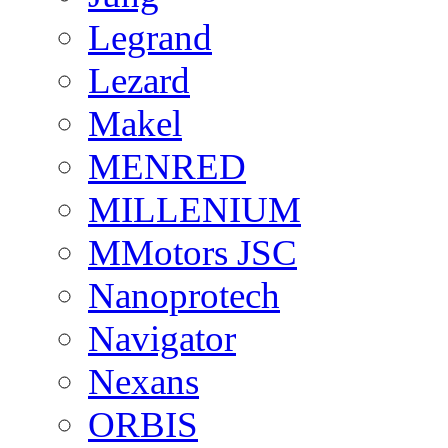
Legrand
Lezard
Makel
MENRED
MILLENIUM
MMotors JSC
Nanoprotech
Navigator
Nexans
ORBIS