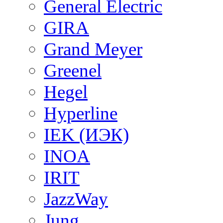
General Electric
GIRA
Grand Meyer
Greenel
Hegel
Hyperline
IEK (ИЭК)
INOA
IRIT
JazzWay
Jung