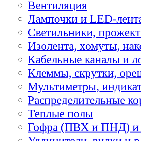
Вентиляция
Лампочки и LED-лент
Светильники, прожект
Изолента, хомуты, нак
Кабельные каналы и л
Клеммы, скрутки, оре
Мультиметры, индикат
Распределительные ко
Теплые полы
Гофра (ПВХ и ПНД) и 
Удлинители, вилки и 