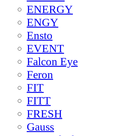
ENERGY
ENGY
Ensto
EVENT
Falcon Eye
Feron
FIT
FITT
FRESH
Gauss