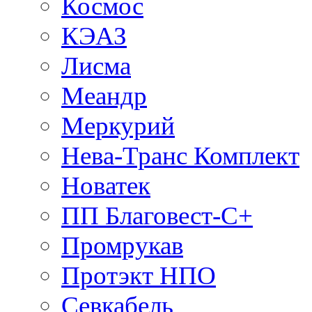
Космос
КЭАЗ
Лисма
Меандр
Меркурий
Нева-Транс Комплект
Новатек
ПП Благовест-С+
Промрукав
Протэкт НПО
Севкабель