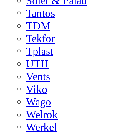
Soler & Palau
Tantos
TDM
Tekfor
Tplast
UTH
Vents
Viko
Wago
Welrok
Werkel