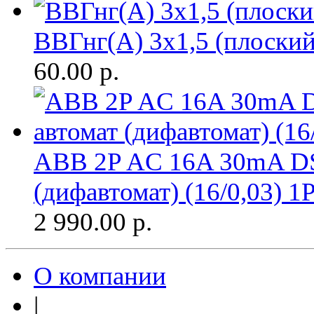
ВВГнг(A) 3х1,5 (плоски
60.00
р.
ABB 2P AC 16A 30mA DS
(дифавтомат) (16/0,03) 1
2 990.00
р.
О компании
|