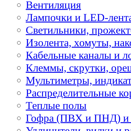
Вентиляция
Лампочки и LED-лент
Светильники, прожект
Изолента, хомуты, нак
Кабельные каналы и л
Клеммы, скрутки, оре
Мультиметры, индикат
Распределительные ко
Теплые полы
Гофра (ПВХ и ПНД) и 
Удлинители, вилки и 