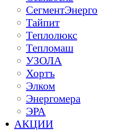
СегментЭнерго
Тайпит
Теплолюкс
Тепломаш
УЗОЛА
Хортъ
Элком
Энергомера
ЭРА
АКЦИИ