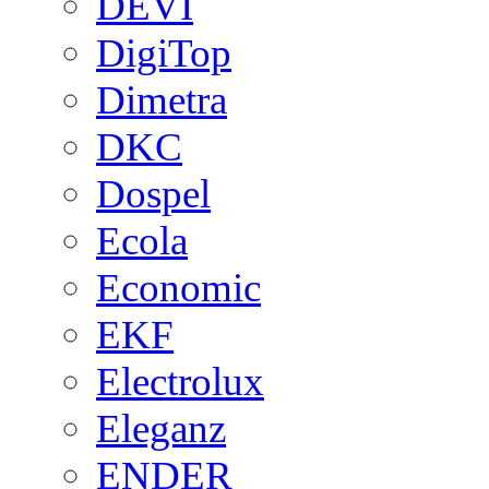
DEVI
DigiTop
Dimetra
DKC
Dospel
Ecola
Economic
EKF
Electrolux
Eleganz
ENDER