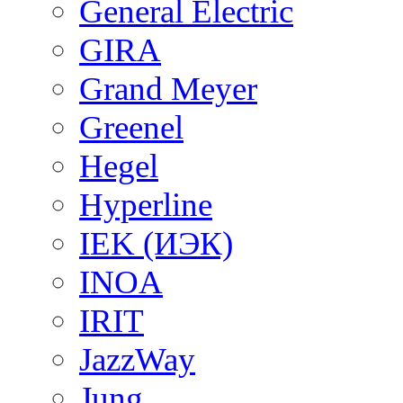
General Electric
GIRA
Grand Meyer
Greenel
Hegel
Hyperline
IEK (ИЭК)
INOA
IRIT
JazzWay
Jung