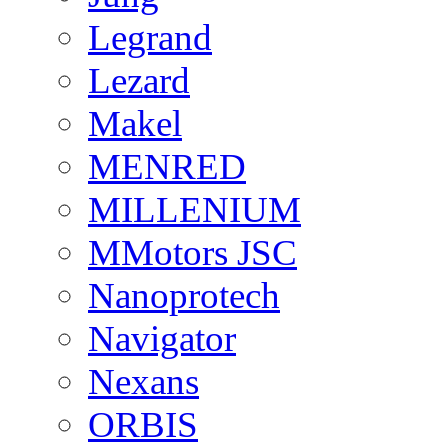
Legrand
Lezard
Makel
MENRED
MILLENIUM
MMotors JSC
Nanoprotech
Navigator
Nexans
ORBIS