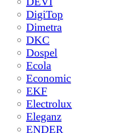
DEVI
DigiTop
Dimetra
DKC
Dospel
Ecola
Economic
EKF
Electrolux
Eleganz
ENDER