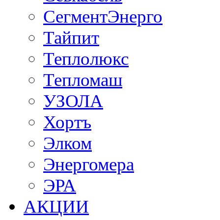
СегментЭнерго
Тайпит
Теплолюкс
Тепломаш
УЗОЛА
Хортъ
Элком
Энергомера
ЭРА
АКЦИИ