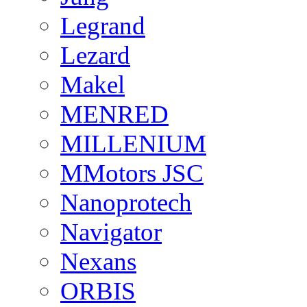
Legrand
Lezard
Makel
MENRED
MILLENIUM
MMotors JSC
Nanoprotech
Navigator
Nexans
ORBIS