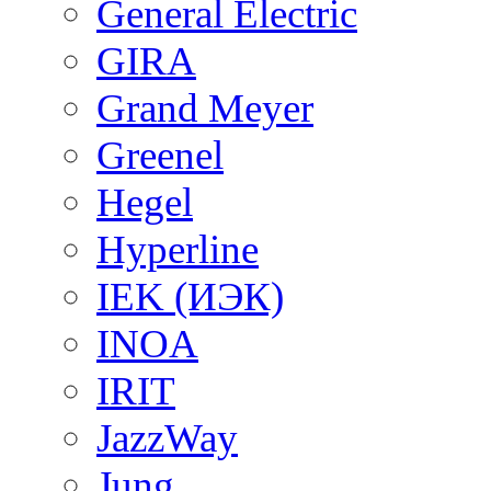
General Electric
GIRA
Grand Meyer
Greenel
Hegel
Hyperline
IEK (ИЭК)
INOA
IRIT
JazzWay
Jung