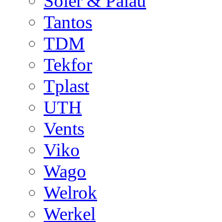
Soler & Palau
Tantos
TDM
Tekfor
Tplast
UTH
Vents
Viko
Wago
Welrok
Werkel