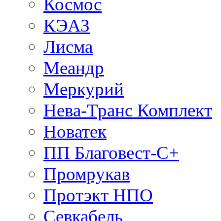
Космос
КЭАЗ
Лисма
Меандр
Меркурий
Нева-Транс Комплект
Новатек
ПП Благовест-С+
Промрукав
Протэкт НПО
Севкабель