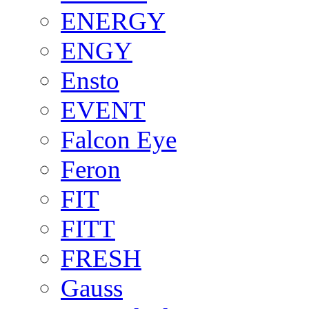
ENERGY
ENGY
Ensto
EVENT
Falcon Eye
Feron
FIT
FITT
FRESH
Gauss