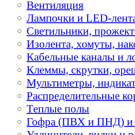
Вентиляция
Лампочки и LED-лент
Светильники, прожект
Изолента, хомуты, нак
Кабельные каналы и л
Клеммы, скрутки, оре
Мультиметры, индикат
Распределительные ко
Теплые полы
Гофра (ПВХ и ПНД) и 
Удлинители, вилки и 