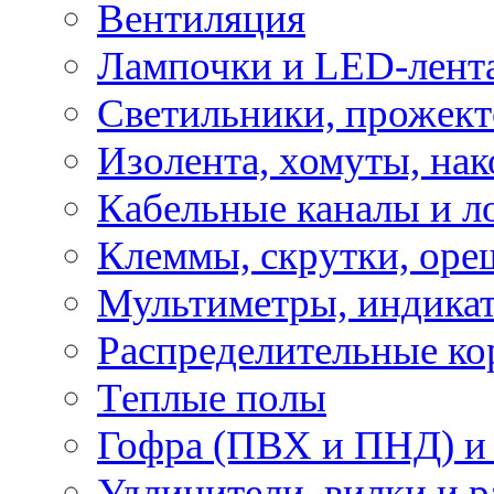
Вентиляция
Лампочки и LED-лент
Светильники, прожект
Изолента, хомуты, нак
Кабельные каналы и л
Клеммы, скрутки, оре
Мультиметры, индикат
Распределительные ко
Теплые полы
Гофра (ПВХ и ПНД) и 
Удлинители, вилки и 