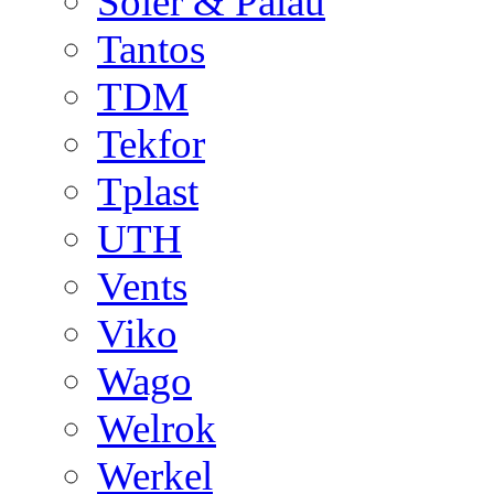
Soler & Palau
Tantos
TDM
Tekfor
Tplast
UTH
Vents
Viko
Wago
Welrok
Werkel