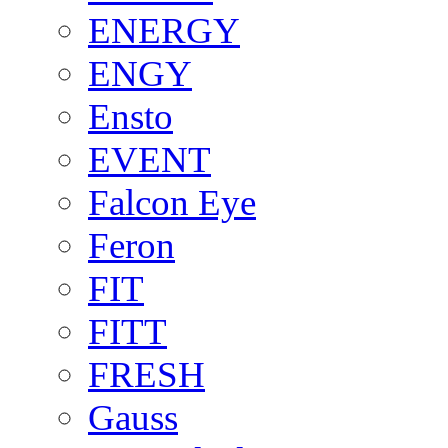
ENERGY
ENGY
Ensto
EVENT
Falcon Eye
Feron
FIT
FITT
FRESH
Gauss