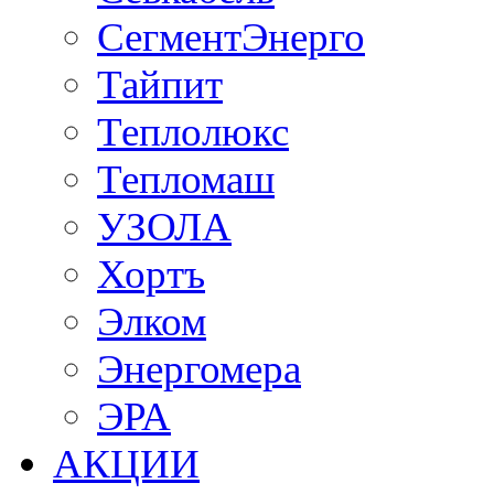
СегментЭнерго
Тайпит
Теплолюкс
Тепломаш
УЗОЛА
Хортъ
Элком
Энергомера
ЭРА
АКЦИИ