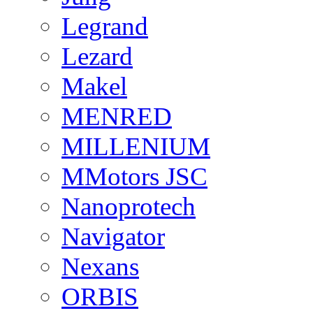
Legrand
Lezard
Makel
MENRED
MILLENIUM
MMotors JSC
Nanoprotech
Navigator
Nexans
ORBIS