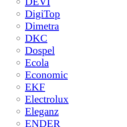
DEVI
DigiTop
Dimetra
DKC
Dospel
Ecola
Economic
EKF
Electrolux
Eleganz
ENDER