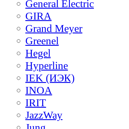
General Electric
GIRA
Grand Meyer
Greenel
Hegel
Hyperline
IEK (ИЭК)
INOA
IRIT
JazzWay
Jung