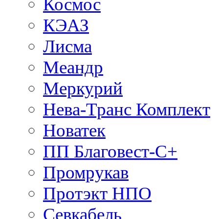
Космос
КЭАЗ
Лисма
Меандр
Меркурий
Нева-Транс Комплект
Новатек
ПП Благовест-С+
Промрукав
Протэкт НПО
Севкабель