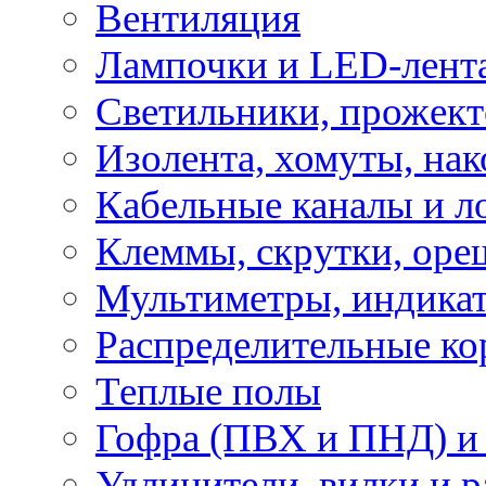
Вентиляция
Лампочки и LED-лент
Светильники, прожект
Изолента, хомуты, нак
Кабельные каналы и л
Клеммы, скрутки, оре
Мультиметры, индикат
Распределительные ко
Теплые полы
Гофра (ПВХ и ПНД) и 
Удлинители, вилки и 