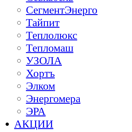
СегментЭнерго
Тайпит
Теплолюкс
Тепломаш
УЗОЛА
Хортъ
Элком
Энергомера
ЭРА
АКЦИИ