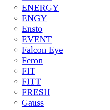
ENERGY
ENGY
Ensto
EVENT
Falcon Eye
Feron
FIT
FITT
FRESH
Gauss