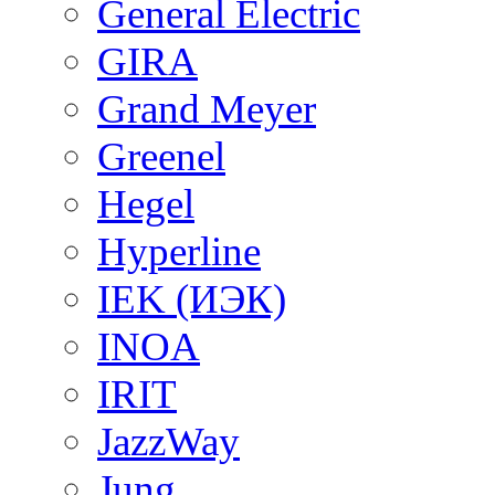
General Electric
GIRA
Grand Meyer
Greenel
Hegel
Hyperline
IEK (ИЭК)
INOA
IRIT
JazzWay
Jung