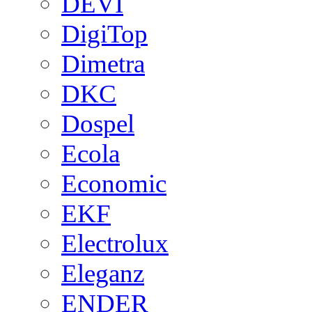
DEVI
DigiTop
Dimetra
DKC
Dospel
Ecola
Economic
EKF
Electrolux
Eleganz
ENDER