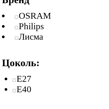
OSRAM
Philips
Лисма
Цоколь:
E27
E40