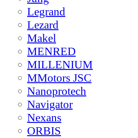
Legrand
Lezard
Makel
MENRED
MILLENIUM
MMotors JSC
Nanoprotech
Navigator
Nexans
ORBIS