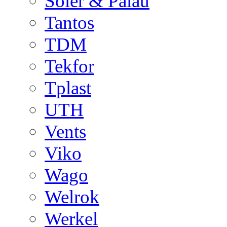
Soler & Palau
Tantos
TDM
Tekfor
Tplast
UTH
Vents
Viko
Wago
Welrok
Werkel