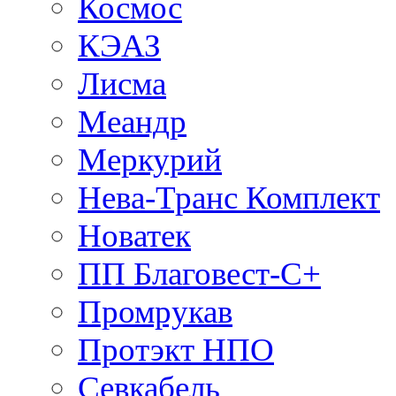
Космос
КЭАЗ
Лисма
Меандр
Меркурий
Нева-Транс Комплект
Новатек
ПП Благовест-С+
Промрукав
Протэкт НПО
Севкабель