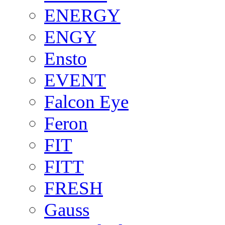
ENERGY
ENGY
Ensto
EVENT
Falcon Eye
Feron
FIT
FITT
FRESH
Gauss