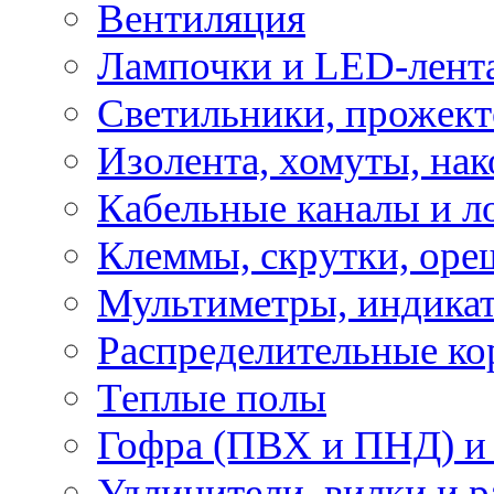
Вентиляция
Лампочки и LED-лент
Светильники, прожект
Изолента, хомуты, нак
Кабельные каналы и л
Клеммы, скрутки, оре
Мультиметры, индикат
Распределительные ко
Теплые полы
Гофра (ПВХ и ПНД) и 
Удлинители, вилки и 