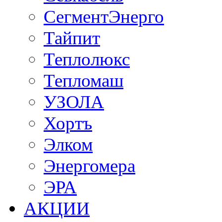
СегментЭнерго
Тайпит
Теплолюкс
Тепломаш
УЗОЛА
Хортъ
Элком
Энергомера
ЭРА
АКЦИИ