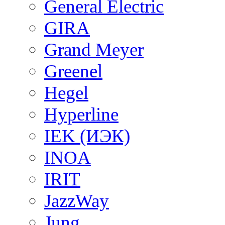
General Electric
GIRA
Grand Meyer
Greenel
Hegel
Hyperline
IEK (ИЭК)
INOA
IRIT
JazzWay
Jung