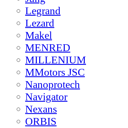
Legrand
Lezard
Makel
MENRED
MILLENIUM
MMotors JSC
Nanoprotech
Navigator
Nexans
ORBIS