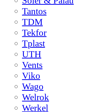
Soler & Palau
Tantos
TDM
Tekfor
Tplast
UTH
Vents
Viko
Wago
Welrok
Werkel