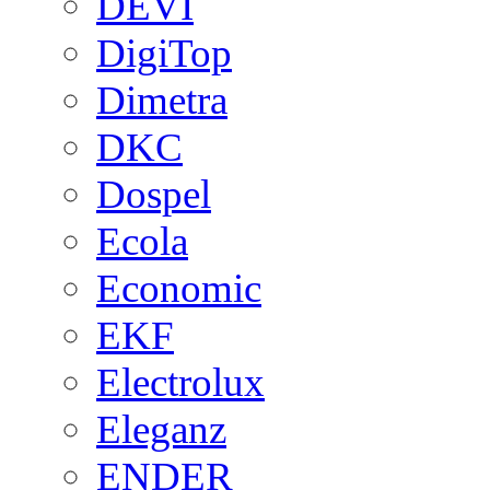
DEVI
DigiTop
Dimetra
DKC
Dospel
Ecola
Economic
EKF
Electrolux
Eleganz
ENDER