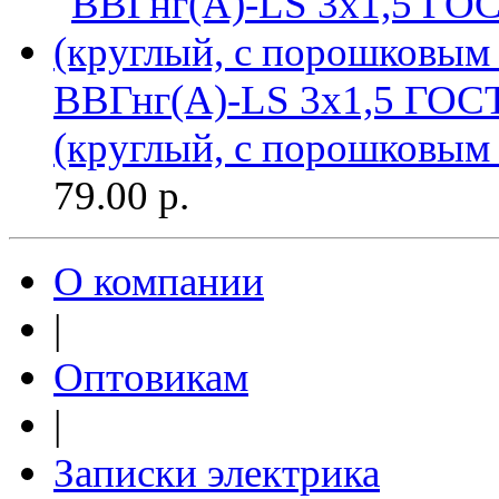
ВВГнг(A)-LS 3х1,5 ГОСТ
(круглый, с порошковым
79.00
р.
О компании
|
Оптовикам
|
Записки электрика