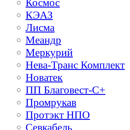
Космос
КЭАЗ
Лисма
Меандр
Меркурий
Нева-Транс Комплект
Новатек
ПП Благовест-С+
Промрукав
Протэкт НПО
Севкабель