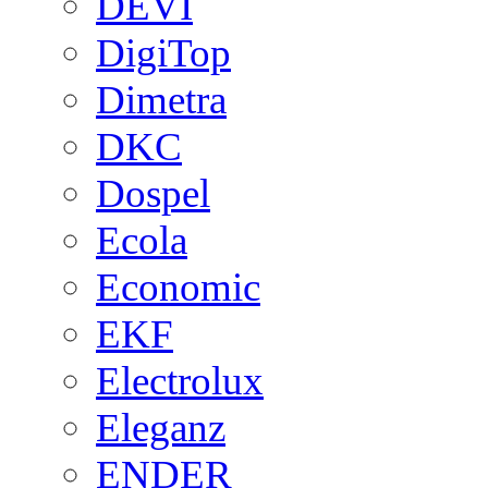
DEVI
DigiTop
Dimetra
DKC
Dospel
Ecola
Economic
EKF
Electrolux
Eleganz
ENDER