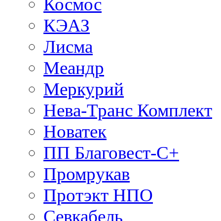
Космос
КЭАЗ
Лисма
Меандр
Меркурий
Нева-Транс Комплект
Новатек
ПП Благовест-С+
Промрукав
Протэкт НПО
Севкабель