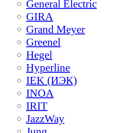
General Electric
GIRA
Grand Meyer
Greenel
Hegel
Hyperline
IEK (ИЭК)
INOA
IRIT
JazzWay
Jung