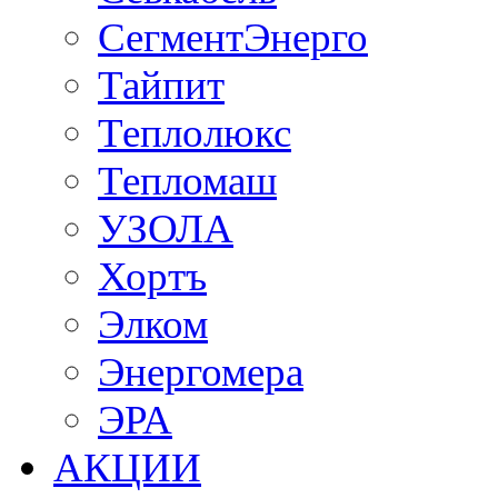
СегментЭнерго
Тайпит
Теплолюкс
Тепломаш
УЗОЛА
Хортъ
Элком
Энергомера
ЭРА
АКЦИИ