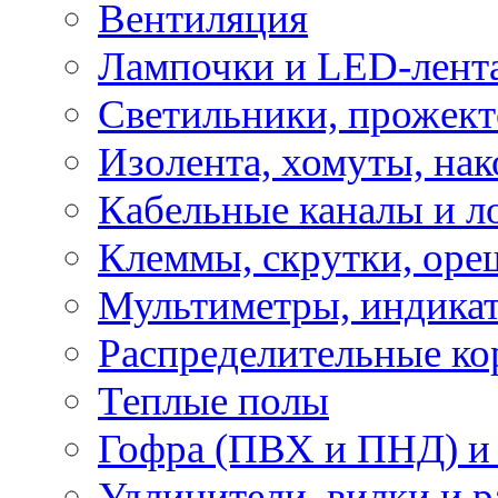
Вентиляция
Лампочки и LED-лент
Светильники, прожект
Изолента, хомуты, нак
Кабельные каналы и л
Клеммы, скрутки, оре
Мультиметры, индикат
Распределительные ко
Теплые полы
Гофра (ПВХ и ПНД) и 
Удлинители, вилки и 