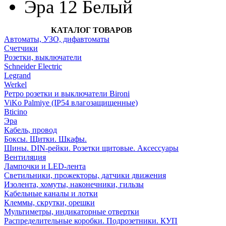
Эра 12 Белый
КАТАЛОГ ТОВАРОВ
Автоматы, УЗО, дифавтоматы
Счетчики
Розетки, выключатели
Schneider Electric
Legrand
Werkel
Ретро розетки и выключатели Bironi
ViKo Palmiye (IP54 влагозащищенные)
Bticino
Эра
Кабель, провод
Боксы. Щитки. Шкафы.
Шины. DIN-рейки. Розетки щитовые. Аксессуары
Вентиляция
Лампочки и LED-лента
Светильники, прожекторы, датчики движения
Изолента, хомуты, наконечники, гильзы
Кабельные каналы и лотки
Клеммы, скрутки, орешки
Мультиметры, индикаторные отвертки
Распределительные коробки. Подрозетники. КУП