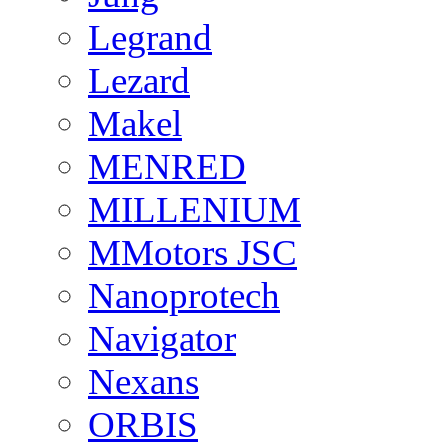
Legrand
Lezard
Makel
MENRED
MILLENIUM
MMotors JSC
Nanoprotech
Navigator
Nexans
ORBIS