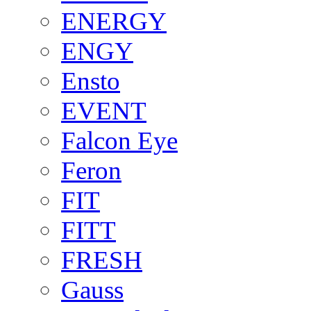
ENERGY
ENGY
Ensto
EVENT
Falcon Eye
Feron
FIT
FITT
FRESH
Gauss