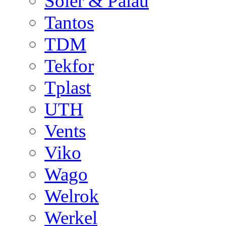
Soler & Palau
Tantos
TDM
Tekfor
Tplast
UTH
Vents
Viko
Wago
Welrok
Werkel