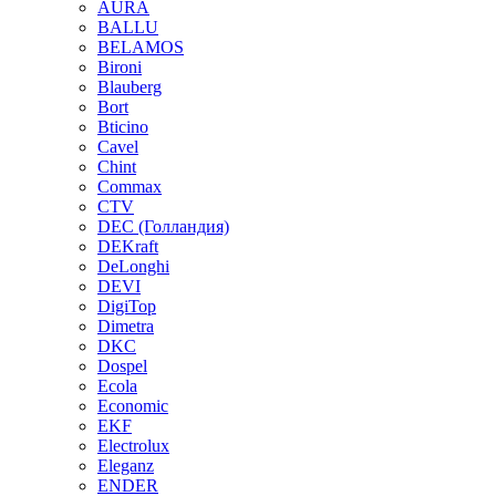
AURA
BALLU
BELAMOS
Bironi
Blauberg
Bort
Bticino
Cavel
Chint
Commax
CTV
DEC (Голландия)
DEKraft
DeLonghi
DEVI
DigiTop
Dimetra
DKC
Dospel
Ecola
Economic
EKF
Electrolux
Eleganz
ENDER