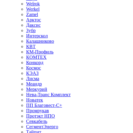
Welrok
Werkel
Zamel
Арктос
Даксис
Зубр
Интерскол
Калашниково
КВТ
КМ-Профиль
КОМТЕХ
Конкорд
Космос
КЭАЗ
Лисма
Меандр
Меркурий
Нева-Транс Комплект
Новатек
ПП Благовест-С+
Промрукав
Протэкт НПО
Севкабель
СегментЭнерго
Тайпит