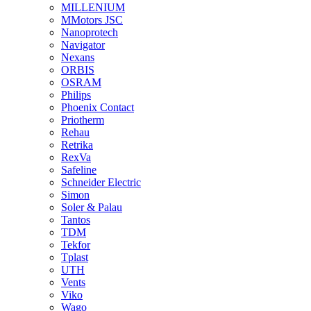
MILLENIUM
MMotors JSC
Nanoprotech
Navigator
Nexans
ORBIS
OSRAM
Philips
Phoenix Contact
Priotherm
Rehau
Retrika
RexVa
Safeline
Schneider Electric
Simon
Soler & Palau
Tantos
TDM
Tekfor
Tplast
UTH
Vents
Viko
Wago