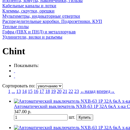
Изолента, хомуты, наконечники, гильзы
Кабельные каналы и лотки
Клеммы, скрутки, орешки
Мультиметры, индикаторные отвертки
Распределительные коробки. Подрозетники. КУП
Теплые полы
Гофра (ПВХ и ПНД) и металлорукав
Удлинители, вилки и разъемы
Chint
Показывать:
Сортировать по:
1
...
13
14
15
16
17
18
19
20
21
22
23
←назад
вперед→
Автоматический выключатель NXB-63 1P 32A 6кА х-ка C 
347.00
р.
шт.