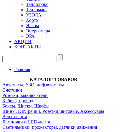
Теплолюкс
Тепломаш
УЗОЛА
Хортъ
Элком
Энергомера
ЭРА
АКЦИИ
КОНТАКТЫ
Главная
КАТАЛОГ ТОВАРОВ
Автоматы, УЗО, дифавтоматы
Счетчики
Розетки, выключатели
Кабель, провод
Боксы. Щитки. Шкафы.
Шины. DIN-рейки. Розетки щитовые. Аксессуары
Вентиляция
Лампочки и LED-лента
Светильники, прожекторы, датчики движения