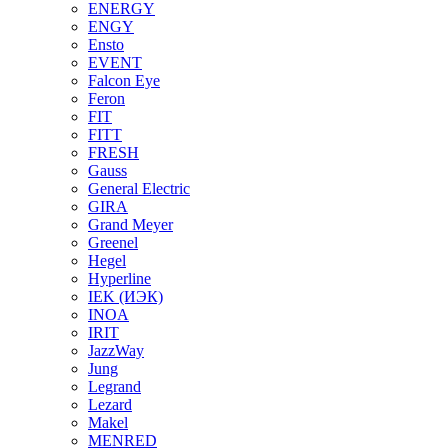
ENERGY
ENGY
Ensto
EVENT
Falcon Eye
Feron
FIT
FITT
FRESH
Gauss
General Electric
GIRA
Grand Meyer
Greenel
Hegel
Hyperline
IEK (ИЭК)
INOA
IRIT
JazzWay
Jung
Legrand
Lezard
Makel
MENRED