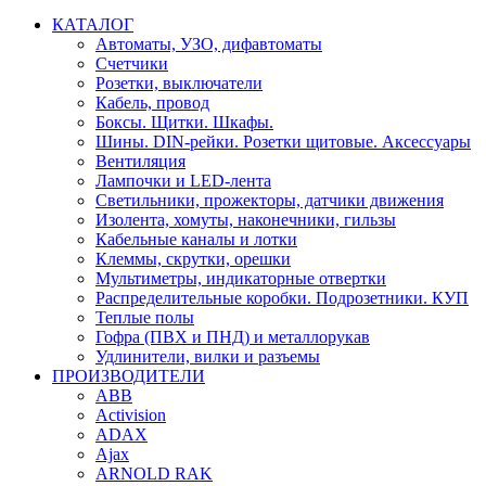
КАТАЛОГ
Автоматы, УЗО, дифавтоматы
Счетчики
Розетки, выключатели
Кабель, провод
Боксы. Щитки. Шкафы.
Шины. DIN-рейки. Розетки щитовые. Аксессуары
Вентиляция
Лампочки и LED-лента
Светильники, прожекторы, датчики движения
Изолента, хомуты, наконечники, гильзы
Кабельные каналы и лотки
Клеммы, скрутки, орешки
Мультиметры, индикаторные отвертки
Распределительные коробки. Подрозетники. КУП
Теплые полы
Гофра (ПВХ и ПНД) и металлорукав
Удлинители, вилки и разъемы
ПРОИЗВОДИТЕЛИ
ABB
Activision
ADAX
Ajax
ARNOLD RAK