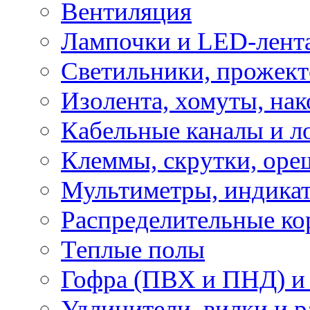
Вентиляция
Лампочки и LED-лент
Светильники, прожект
Изолента, хомуты, нак
Кабельные каналы и л
Клеммы, скрутки, оре
Мультиметры, индикат
Распределительные ко
Теплые полы
Гофра (ПВХ и ПНД) и 
Удлинители, вилки и 