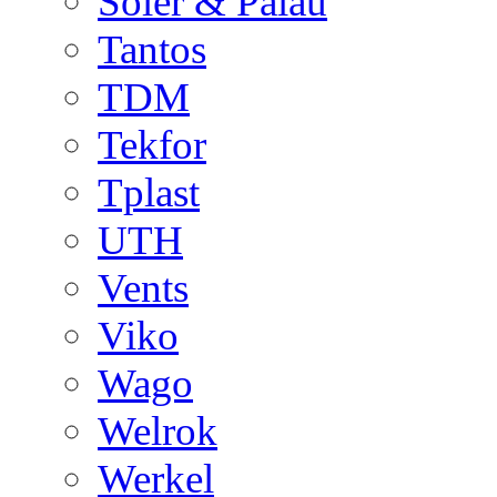
Soler & Palau
Tantos
TDM
Tekfor
Tplast
UTH
Vents
Viko
Wago
Welrok
Werkel