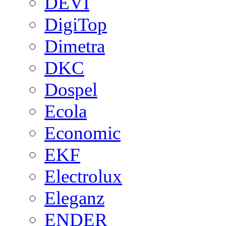
DEVI
DigiTop
Dimetra
DKC
Dospel
Ecola
Economic
EKF
Electrolux
Eleganz
ENDER