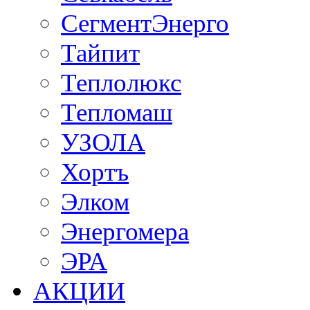
СегментЭнерго
Тайпит
Теплолюкс
Тепломаш
УЗОЛА
Хортъ
Элком
Энергомера
ЭРА
АКЦИИ