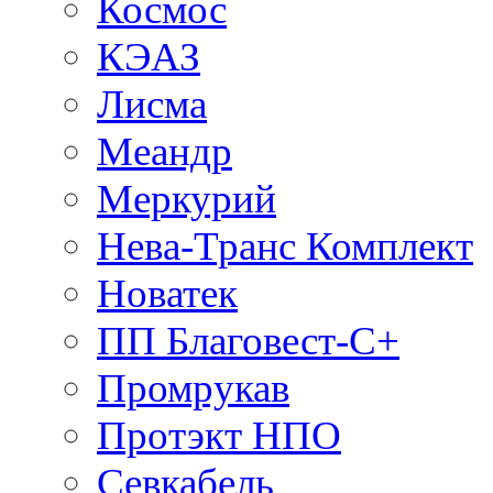
Космос
КЭАЗ
Лисма
Меандр
Меркурий
Нева-Транс Комплект
Новатек
ПП Благовест-С+
Промрукав
Протэкт НПО
Севкабель