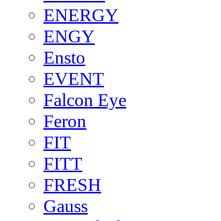
ENERGY
ENGY
Ensto
EVENT
Falcon Eye
Feron
FIT
FITT
FRESH
Gauss