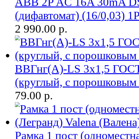
ABB 2P AC 16A 30mA DS
(дифавтомат) (16/0,03) 1
2 990.00
р.
ВВГнг(A)-LS 3х1,5 ГОСТ
(круглый, с порошковым
79.00
р.
Рамка 1 пост (одноместн