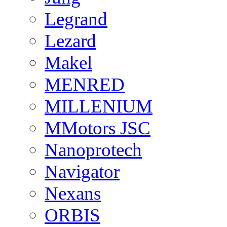
Legrand
Lezard
Makel
MENRED
MILLENIUM
MMotors JSC
Nanoprotech
Navigator
Nexans
ORBIS