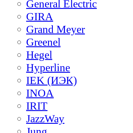
General Electric
GIRA
Grand Meyer
Greenel
Hegel
Hyperline
IEK (ИЭК)
INOA
IRIT
JazzWay
Jung