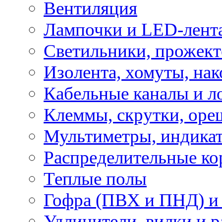
Вентиляция
Лампочки и LED-лент
Светильники, прожект
Изолента, хомуты, нак
Кабельные каналы и л
Клеммы, скрутки, оре
Мультиметры, индикат
Распределительные ко
Теплые полы
Гофра (ПВХ и ПНД) и 
Удлинители, вилки и 