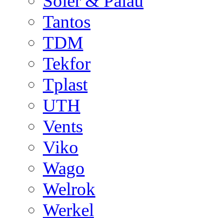
Soler & Palau
Tantos
TDM
Tekfor
Tplast
UTH
Vents
Viko
Wago
Welrok
Werkel