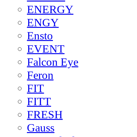
ENERGY
ENGY
Ensto
EVENT
Falcon Eye
Feron
FIT
FITT
FRESH
Gauss