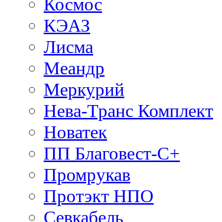
Космос
КЭАЗ
Лисма
Меандр
Меркурий
Нева-Транс Комплект
Новатек
ПП Благовест-С+
Промрукав
Протэкт НПО
Севкабель