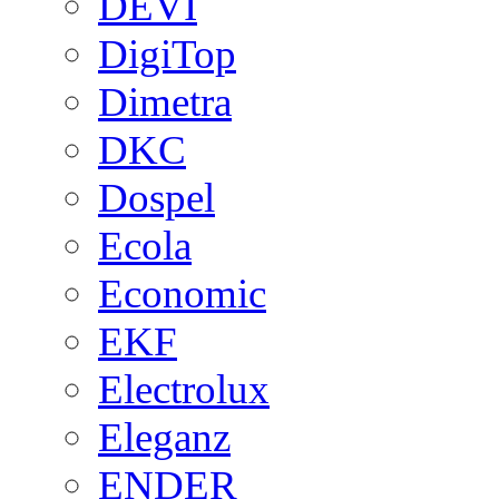
DEVI
DigiTop
Dimetra
DKC
Dospel
Ecola
Economic
EKF
Electrolux
Eleganz
ENDER