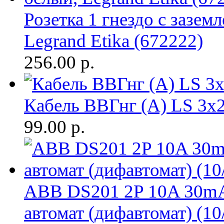
Розетка 1 гнездо с зазем
Legrand Etika (672222)
256.00
р.
Кабель ВВГнг (A) LS 3х2
99.00
р.
ABB DS201 2P 10A 30m
автомат (дифавтомат) (10