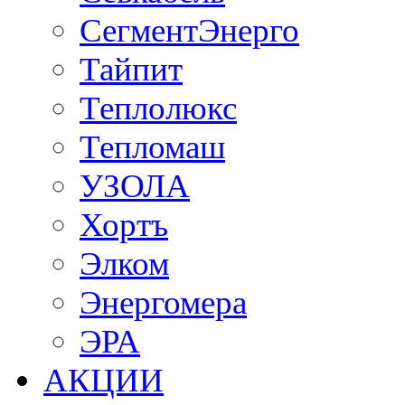
СегментЭнерго
Тайпит
Теплолюкс
Тепломаш
УЗОЛА
Хортъ
Элком
Энергомера
ЭРА
АКЦИИ