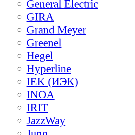
General Electric
GIRA
Grand Meyer
Greenel
Hegel
Hyperline
IEK (ИЭК)
INOA
IRIT
JazzWay
Jung