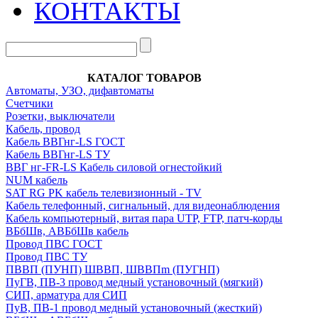
КОНТАКТЫ
КАТАЛОГ ТОВАРОВ
Автоматы, УЗО, дифавтоматы
Счетчики
Розетки, выключатели
Кабель, провод
Кабель ВВГнг-LS ГОСТ
Кабель ВВГнг-LS ТУ
ВВГ нг-FR-LS Кабель силовой огнестойкий
NUM кабель
SAT RG PK кабель телевизионный - TV
Кабель телефонный, сигнальный, для видеонаблюдения
Кабель компьютерный, витая пара UTP, FTP, патч-корды
ВБбШв, АВБбШв кабель
Провод ПВС ГОСТ
Провод ПВС ТУ
ПВВП (ПУНП) ШВВП, ШВВПm (ПУГНП)
ПуГВ, ПВ-3 провод медный установочный (мягкий)
СИП, арматура для СИП
ПуВ, ПВ-1 провод медный установочный (жесткий)