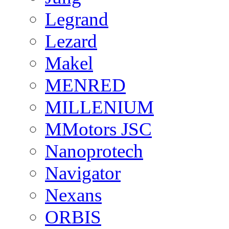
Legrand
Lezard
Makel
MENRED
MILLENIUM
MMotors JSC
Nanoprotech
Navigator
Nexans
ORBIS