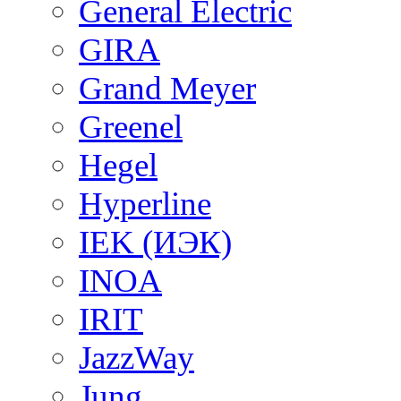
General Electric
GIRA
Grand Meyer
Greenel
Hegel
Hyperline
IEK (ИЭК)
INOA
IRIT
JazzWay
Jung