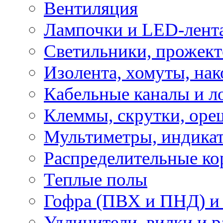
Вентиляция
Лампочки и LED-лент
Светильники, прожект
Изолента, хомуты, нак
Кабельные каналы и л
Клеммы, скрутки, оре
Мультиметры, индикат
Распределительные ко
Теплые полы
Гофра (ПВХ и ПНД) и 
Удлинители, вилки и 