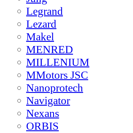
Legrand
Lezard
Makel
MENRED
MILLENIUM
MMotors JSC
Nanoprotech
Navigator
Nexans
ORBIS