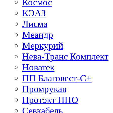
Космос
КЭАЗ
Лисма
Меандр
Меркурий
Нева-Транс Комплект
Новатек
ПП Благовест-С+
Промрукав
Протэкт НПО
Севкабель