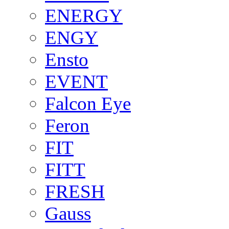
ENERGY
ENGY
Ensto
EVENT
Falcon Eye
Feron
FIT
FITT
FRESH
Gauss