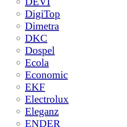
DEVI
DigiTop
Dimetra
DKC
Dospel
Ecola
Economic
EKF
Electrolux
Eleganz
ENDER