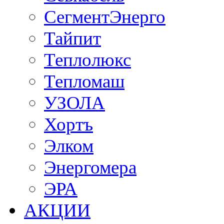
СегментЭнерго
Тайпит
Теплолюкс
Тепломаш
УЗОЛА
Хортъ
Элком
Энергомера
ЭРА
АКЦИИ