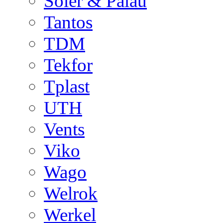
Soler & Palau
Tantos
TDM
Tekfor
Tplast
UTH
Vents
Viko
Wago
Welrok
Werkel