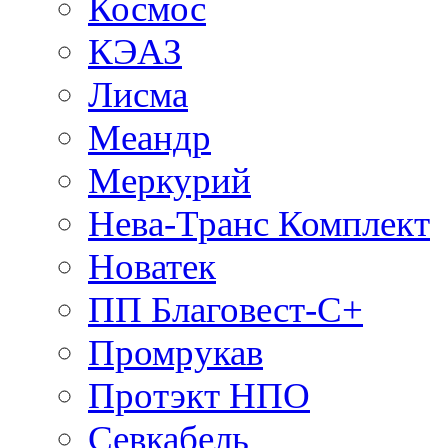
Космос
КЭАЗ
Лисма
Меандр
Меркурий
Нева-Транс Комплект
Новатек
ПП Благовест-С+
Промрукав
Протэкт НПО
Севкабель