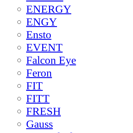
ENERGY
ENGY
Ensto
EVENT
Falcon Eye
Feron
FIT
FITT
FRESH
Gauss