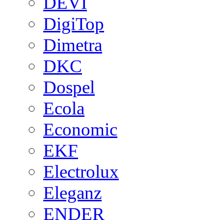
DEVI
DigiTop
Dimetra
DKC
Dospel
Ecola
Economic
EKF
Electrolux
Eleganz
ENDER