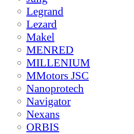
Legrand
Lezard
Makel
MENRED
MILLENIUM
MMotors JSC
Nanoprotech
Navigator
Nexans
ORBIS