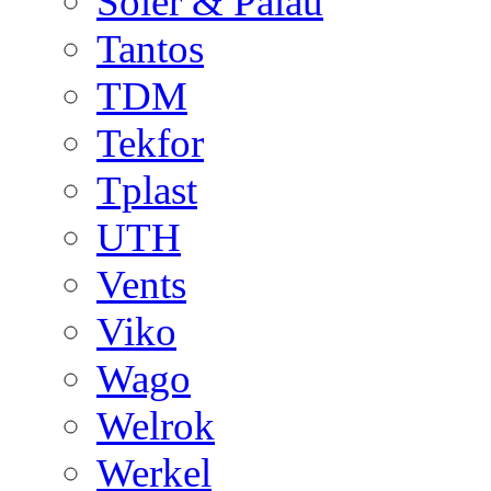
Soler & Palau
Tantos
TDM
Tekfor
Tplast
UTH
Vents
Viko
Wago
Welrok
Werkel