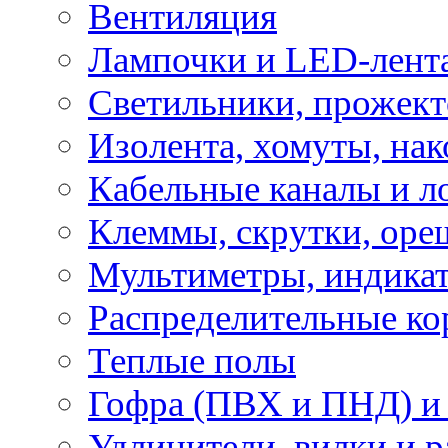
Вентиляция
Лампочки и LED-лент
Светильники, прожект
Изолента, хомуты, нак
Кабельные каналы и л
Клеммы, скрутки, оре
Мультиметры, индикат
Распределительные ко
Теплые полы
Гофра (ПВХ и ПНД) и 
Удлинители, вилки и 