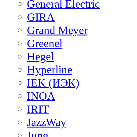
General Electric
GIRA
Grand Meyer
Greenel
Hegel
Hyperline
IEK (ИЭК)
INOA
IRIT
JazzWay
Jung