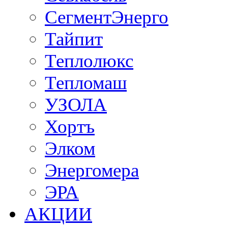
СегментЭнерго
Тайпит
Теплолюкс
Тепломаш
УЗОЛА
Хортъ
Элком
Энергомера
ЭРА
АКЦИИ