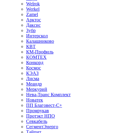
Welrok
Werkel
Zamel
Арктос
Даксис
Зубр
Интерскол
Калашниково
КВТ
КМ-Профиль
КОМТЕХ
Конкорд
Космос
КЭАЗ
Лисма
Меандр
Меркурий
Нева-Транс Комплект
Новатек
ПП Благовест-С+
Промрукав
Протэкт НПО
Севкабель
СегментЭнерго
Тайпит