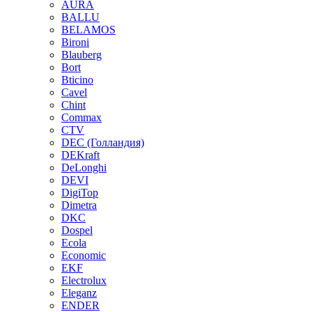
AURA
BALLU
BELAMOS
Bironi
Blauberg
Bort
Bticino
Cavel
Chint
Commax
CTV
DEC (Голландия)
DEKraft
DeLonghi
DEVI
DigiTop
Dimetra
DKC
Dospel
Ecola
Economic
EKF
Electrolux
Eleganz
ENDER