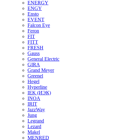
ENERGY
ENGY
Ensto
EVENT
Falcon Eye
Feron
FIT
FITT
FRESH
Gauss
General Electric
GIRA
Grand Meyer
Greenel
Hegel
Hyperline
IEK (ИЭК)
INOA
IRIT
JazzWay
Jung
Legrand
Lezard
Makel
MENRED