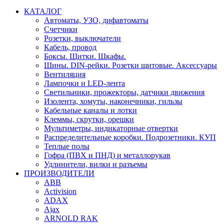
КАТАЛОГ
Автоматы, УЗО, дифавтоматы
Счетчики
Розетки, выключатели
Кабель, провод
Боксы. Щитки. Шкафы.
Шины. DIN-рейки. Розетки щитовые. Аксессуары
Вентиляция
Лампочки и LED-лента
Светильники, прожекторы, датчики движения
Изолента, хомуты, наконечники, гильзы
Кабельные каналы и лотки
Клеммы, скрутки, орешки
Мультиметры, индикаторные отвертки
Распределительные коробки. Подрозетники. КУП
Теплые полы
Гофра (ПВХ и ПНД) и металлорукав
Удлинители, вилки и разъемы
ПРОИЗВОДИТЕЛИ
ABB
Activision
ADAX
Ajax
ARNOLD RAK