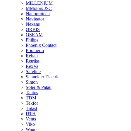
MILLENIUM
MMotors JSC
Nanoprotech
Navigator
Nexans
ORBIS
OSRAM
Philips
Phoenix Contact
Priotherm
Rehau
Retrika
RexVa
Safeline
Schneider Electric
Simon
Soler & Palau
Tantos
TDM
Tekfor
Tplast
UTH
Vents
Viko
Wago