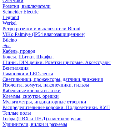
Счетчики
Розетки, выключатели
Schneider Electric
Legrand
Werkel
Ретро розетки и выключатели Bironi
ViKo Palmiye (IP54 влагозащищенные)
Bticino
Эра
Кабель, провод
Боксы. Щитки. Шкафы.
Шины. DIN-рейки. Розетки щитовые. Аксессуары
Вентиляция
Лампочки и LED-лента
Светильники, прожекторы, датчики движения
Изолента, хомуты, наконечники, гильзы
Кабельные каналы и лотки
Клеммы, скрутки, орешки
Мультиметры, индикаторные отвертки
Распределительные коробки. Подрозетники. КУП
Теплые полы
Гофра (ПВХ и ПНД) и металлорукав
Удлинители, вилки и разъемы