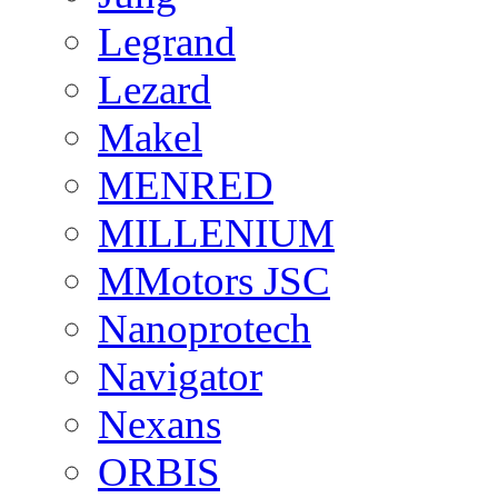
Legrand
Lezard
Makel
MENRED
MILLENIUM
MMotors JSC
Nanoprotech
Navigator
Nexans
ORBIS