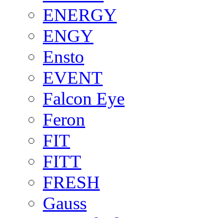
ENERGY
ENGY
Ensto
EVENT
Falcon Eye
Feron
FIT
FITT
FRESH
Gauss