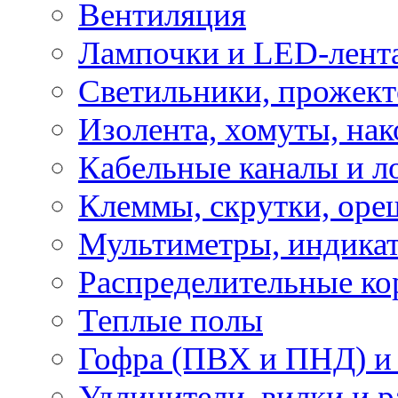
Вентиляция
Лампочки и LED-лент
Светильники, прожект
Изолента, хомуты, нак
Кабельные каналы и л
Клеммы, скрутки, оре
Мультиметры, индикат
Распределительные ко
Теплые полы
Гофра (ПВХ и ПНД) и 
Удлинители, вилки и 