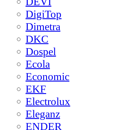
DEVI
DigiTop
Dimetra
DKC
Dospel
Ecola
Economic
EKF
Electrolux
Eleganz
ENDER