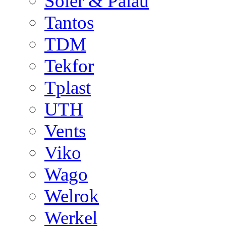
Soler & Palau
Tantos
TDM
Tekfor
Tplast
UTH
Vents
Viko
Wago
Welrok
Werkel