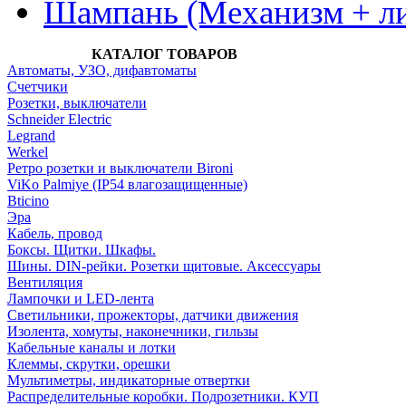
Шампань (Механизм + ли
КАТАЛОГ ТОВАРОВ
Автоматы, УЗО, дифавтоматы
Счетчики
Розетки, выключатели
Schneider Electric
Legrand
Werkel
Ретро розетки и выключатели Bironi
ViKo Palmiye (IP54 влагозащищенные)
Bticino
Эра
Кабель, провод
Боксы. Щитки. Шкафы.
Шины. DIN-рейки. Розетки щитовые. Аксессуары
Вентиляция
Лампочки и LED-лента
Светильники, прожекторы, датчики движения
Изолента, хомуты, наконечники, гильзы
Кабельные каналы и лотки
Клеммы, скрутки, орешки
Мультиметры, индикаторные отвертки
Распределительные коробки. Подрозетники. КУП