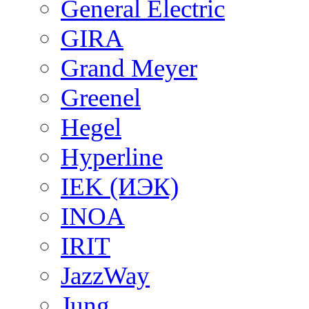
General Electric
GIRA
Grand Meyer
Greenel
Hegel
Hyperline
IEK (ИЭК)
INOA
IRIT
JazzWay
Jung