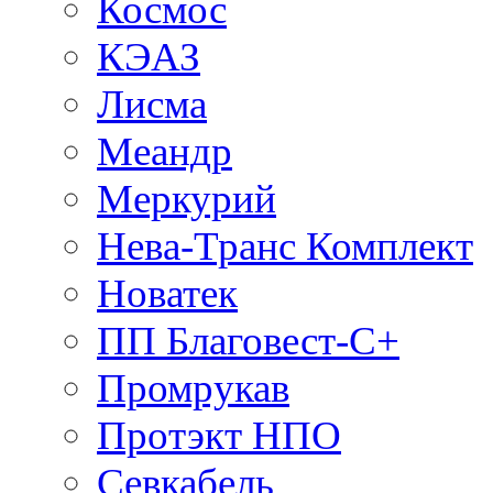
Космос
КЭАЗ
Лисма
Меандр
Меркурий
Нева-Транс Комплект
Новатек
ПП Благовест-С+
Промрукав
Протэкт НПО
Севкабель