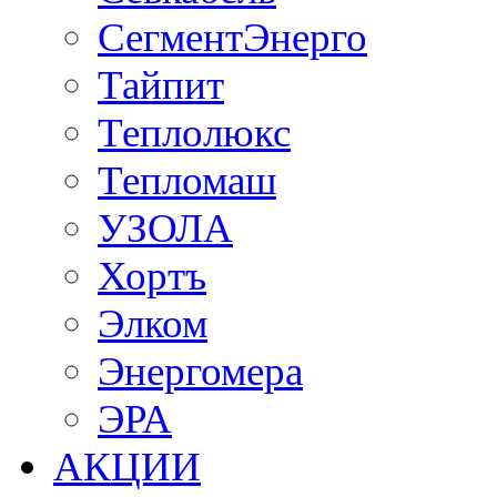
СегментЭнерго
Тайпит
Теплолюкс
Тепломаш
УЗОЛА
Хортъ
Элком
Энергомера
ЭРА
АКЦИИ