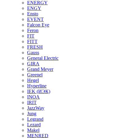
ENERGY
ENGY
Ensto
EVENT
Falcon Eye
Feron
FIT
FITT
FRESH
Gauss
General Electric
GIRA
Grand Meyer
Greenel
Hegel
Hyperline
IEK (ИЭК)
INOA
IRIT
JazzWay
Jung
Legrand
Lezard
Makel
MENRED