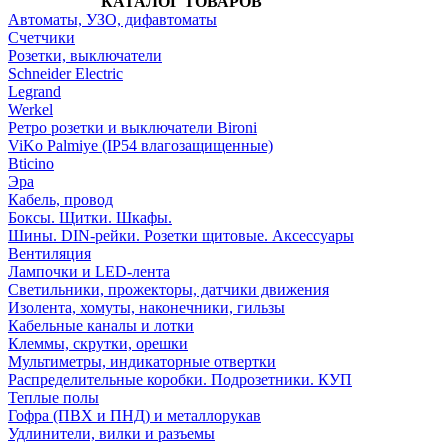
КАТАЛОГ ТОВАРОВ
Автоматы, УЗО, дифавтоматы
Счетчики
Розетки, выключатели
Schneider Electric
Legrand
Werkel
Ретро розетки и выключатели Bironi
ViKo Palmiye (IP54 влагозащищенные)
Bticino
Эра
Кабель, провод
Боксы. Щитки. Шкафы.
Шины. DIN-рейки. Розетки щитовые. Аксессуары
Вентиляция
Лампочки и LED-лента
Светильники, прожекторы, датчики движения
Изолента, хомуты, наконечники, гильзы
Кабельные каналы и лотки
Клеммы, скрутки, орешки
Мультиметры, индикаторные отвертки
Распределительные коробки. Подрозетники. КУП
Теплые полы
Гофра (ПВХ и ПНД) и металлорукав
Удлинители, вилки и разъемы