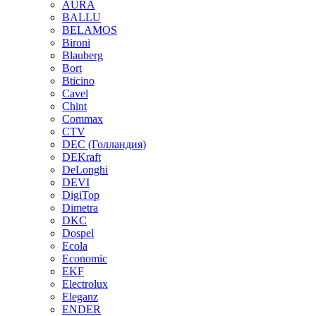
AURA
BALLU
BELAMOS
Bironi
Blauberg
Bort
Bticino
Cavel
Chint
Commax
CTV
DEC (Голландия)
DEKraft
DeLonghi
DEVI
DigiTop
Dimetra
DKC
Dospel
Ecola
Economic
EKF
Electrolux
Eleganz
ENDER