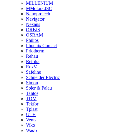
MILLENIUM
MMotors JSC
Nanoprotech
Navigator
Nexans
ORBIS
OSRAM
Philips
Phoenix Contact
Priotherm
Rehau
Retrika
RexVa
Safeline
Schneider Electric
Simon
Soler & Palau
Tantos
TDM
Tekfor
Tplast
UTH
Vents
Viko
Wago