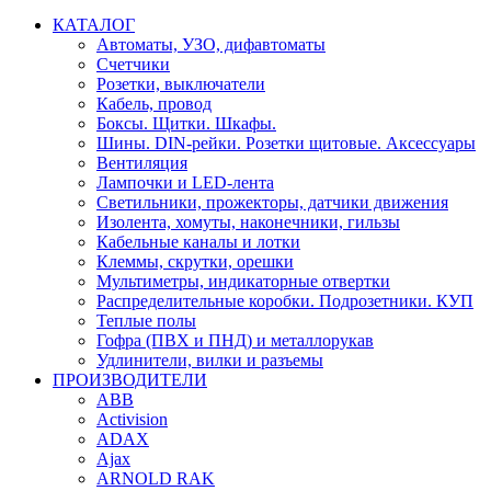
КАТАЛОГ
Автоматы, УЗО, дифавтоматы
Счетчики
Розетки, выключатели
Кабель, провод
Боксы. Щитки. Шкафы.
Шины. DIN-рейки. Розетки щитовые. Аксессуары
Вентиляция
Лампочки и LED-лента
Светильники, прожекторы, датчики движения
Изолента, хомуты, наконечники, гильзы
Кабельные каналы и лотки
Клеммы, скрутки, орешки
Мультиметры, индикаторные отвертки
Распределительные коробки. Подрозетники. КУП
Теплые полы
Гофра (ПВХ и ПНД) и металлорукав
Удлинители, вилки и разъемы
ПРОИЗВОДИТЕЛИ
ABB
Activision
ADAX
Ajax
ARNOLD RAK