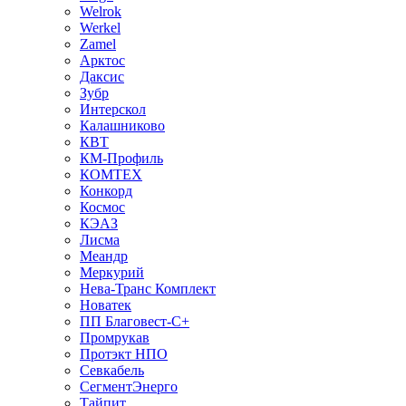
Welrok
Werkel
Zamel
Арктос
Даксис
Зубр
Интерскол
Калашниково
КВТ
КМ-Профиль
КОМТЕХ
Конкорд
Космос
КЭАЗ
Лисма
Меандр
Меркурий
Нева-Транс Комплект
Новатек
ПП Благовест-С+
Промрукав
Протэкт НПО
Севкабель
СегментЭнерго
Тайпит