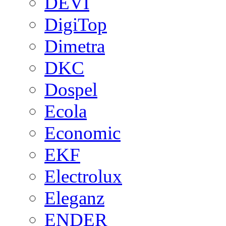
DEVI
DigiTop
Dimetra
DKC
Dospel
Ecola
Economic
EKF
Electrolux
Eleganz
ENDER