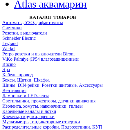
Atlas аквамарин
КАТАЛОГ ТОВАРОВ
Автоматы, УЗО, дифавтоматы
Счетчики
Розетки, выключатели
Schneider Electric
Legrand
Werkel
Ретро розетки и выключатели Bironi
ViKo Palmiye (IP54 влагозащищенные)
Bticino
Эра
Кабель, провод
Боксы. Щитки. Шкафы.
Шины. DIN-рейки. Розетки щитовые. Аксессуары
Вентиляция
Лампочки и LED-лента
Светильники, прожекторы, датчики движения
Изолента, хомуты, наконечники, гильзы
Кабельные каналы и лотки
Клеммы, скрутки, орешки
Мультиметры, индикаторные отвертки
Распределительные коробки. Подрозетники. КУП