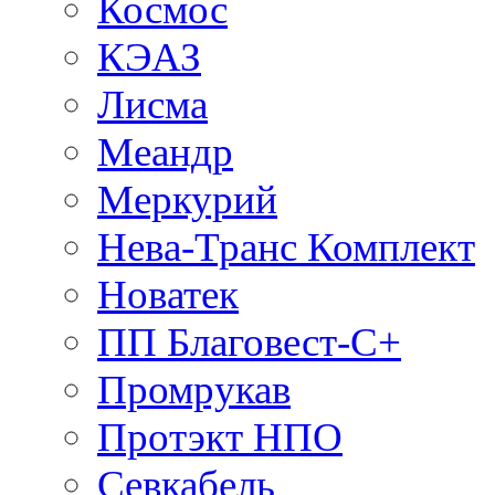
Космос
КЭАЗ
Лисма
Меандр
Меркурий
Нева-Транс Комплект
Новатек
ПП Благовест-С+
Промрукав
Протэкт НПО
Севкабель