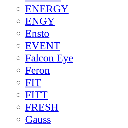
ENERGY
ENGY
Ensto
EVENT
Falcon Eye
Feron
FIT
FITT
FRESH
Gauss