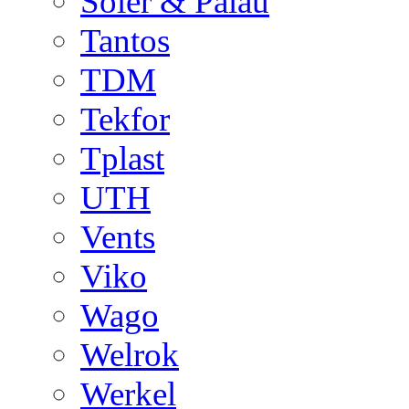
Soler & Palau
Tantos
TDM
Tekfor
Tplast
UTH
Vents
Viko
Wago
Welrok
Werkel