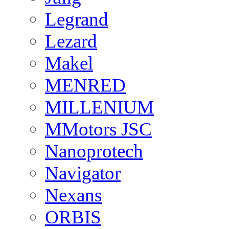
Legrand
Lezard
Makel
MENRED
MILLENIUM
MMotors JSC
Nanoprotech
Navigator
Nexans
ORBIS