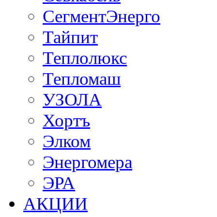
СегментЭнерго
Тайпит
Теплолюкс
Тепломаш
УЗОЛА
Хортъ
Элком
Энергомера
ЭРА
АКЦИИ