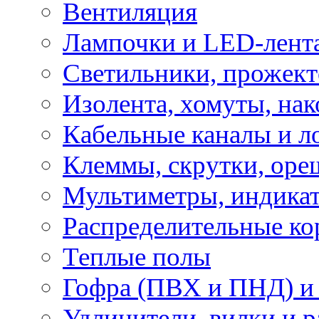
Вентиляция
Лампочки и LED-лент
Светильники, прожект
Изолента, хомуты, нак
Кабельные каналы и л
Клеммы, скрутки, оре
Мультиметры, индикат
Распределительные ко
Теплые полы
Гофра (ПВХ и ПНД) и 
Удлинители, вилки и 