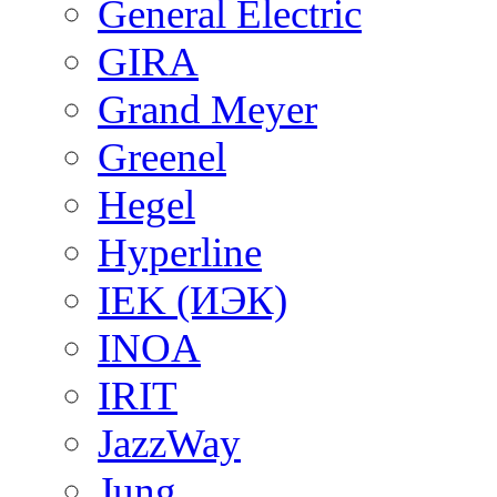
General Electric
GIRA
Grand Meyer
Greenel
Hegel
Hyperline
IEK (ИЭК)
INOA
IRIT
JazzWay
Jung