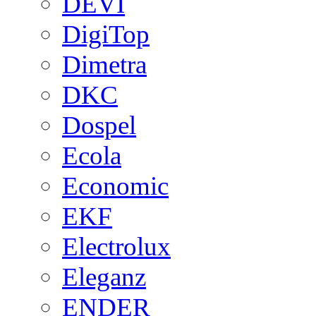
DEVI
DigiTop
Dimetra
DKC
Dospel
Ecola
Economic
EKF
Electrolux
Eleganz
ENDER