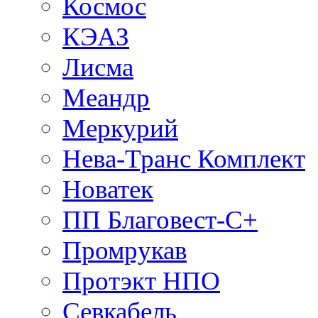
Космос
КЭАЗ
Лисма
Меандр
Меркурий
Нева-Транс Комплект
Новатек
ПП Благовест-С+
Промрукав
Протэкт НПО
Севкабель