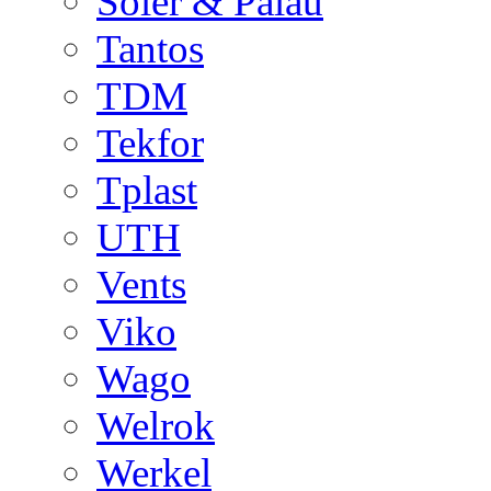
Soler & Palau
Tantos
TDM
Tekfor
Tplast
UTH
Vents
Viko
Wago
Welrok
Werkel