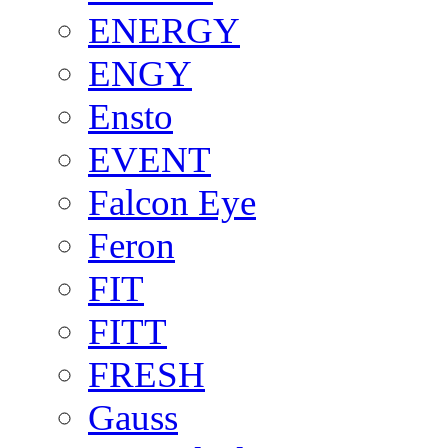
ENERGY
ENGY
Ensto
EVENT
Falcon Eye
Feron
FIT
FITT
FRESH
Gauss