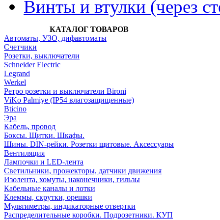
Винты и втулки (через ст
КАТАЛОГ ТОВАРОВ
Автоматы, УЗО, дифавтоматы
Счетчики
Розетки, выключатели
Schneider Electric
Legrand
Werkel
Ретро розетки и выключатели Bironi
ViKo Palmiye (IP54 влагозащищенные)
Bticino
Эра
Кабель, провод
Боксы. Щитки. Шкафы.
Шины. DIN-рейки. Розетки щитовые. Аксессуары
Вентиляция
Лампочки и LED-лента
Светильники, прожекторы, датчики движения
Изолента, хомуты, наконечники, гильзы
Кабельные каналы и лотки
Клеммы, скрутки, орешки
Мультиметры, индикаторные отвертки
Распределительные коробки. Подрозетники. КУП