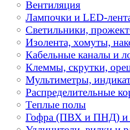
Вентиляция
Лампочки и LED-лент
Светильники, прожект
Изолента, хомуты, нак
Кабельные каналы и л
Клеммы, скрутки, оре
Мультиметры, индикат
Распределительные ко
Теплые полы
Гофра (ПВХ и ПНД) и 
Удлинители, вилки и 