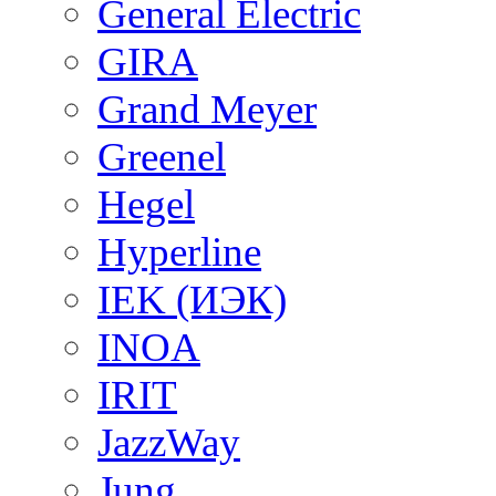
General Electric
GIRA
Grand Meyer
Greenel
Hegel
Hyperline
IEK (ИЭК)
INOA
IRIT
JazzWay
Jung