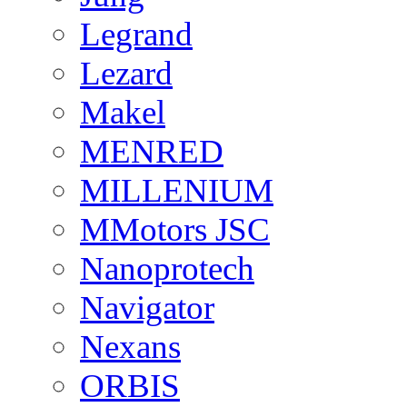
Legrand
Lezard
Makel
MENRED
MILLENIUM
MMotors JSC
Nanoprotech
Navigator
Nexans
ORBIS