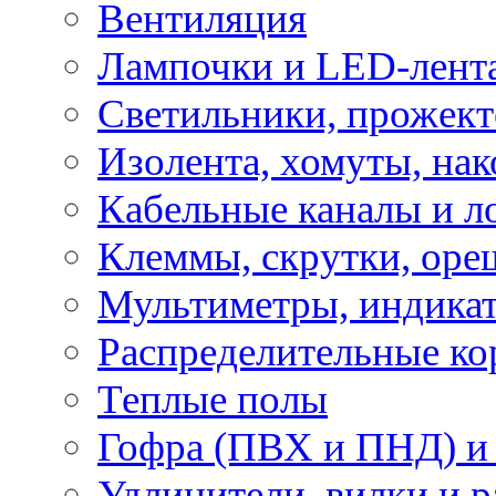
Вентиляция
Лампочки и LED-лент
Светильники, прожект
Изолента, хомуты, нак
Кабельные каналы и л
Клеммы, скрутки, оре
Мультиметры, индикат
Распределительные ко
Теплые полы
Гофра (ПВХ и ПНД) и 
Удлинители, вилки и 