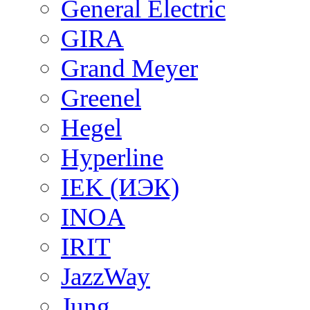
General Electric
GIRA
Grand Meyer
Greenel
Hegel
Hyperline
IEK (ИЭК)
INOA
IRIT
JazzWay
Jung