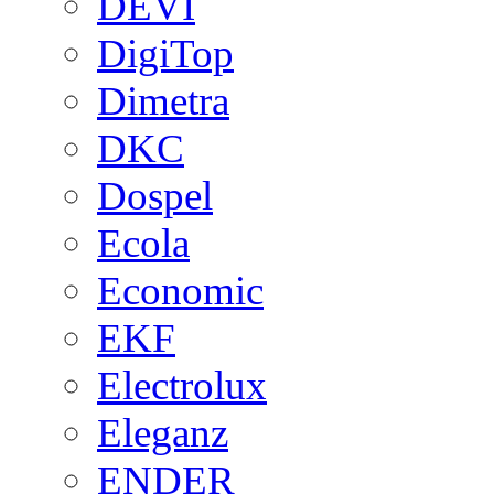
DEVI
DigiTop
Dimetra
DKC
Dospel
Ecola
Economic
EKF
Electrolux
Eleganz
ENDER