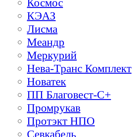
Космос
КЭАЗ
Лисма
Меандр
Меркурий
Нева-Транс Комплект
Новатек
ПП Благовест-С+
Промрукав
Протэкт НПО
Севкабель