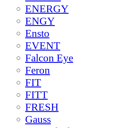
ENERGY
ENGY
Ensto
EVENT
Falcon Eye
Feron
FIT
FITT
FRESH
Gauss