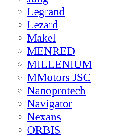
Legrand
Lezard
Makel
MENRED
MILLENIUM
MMotors JSC
Nanoprotech
Navigator
Nexans
ORBIS