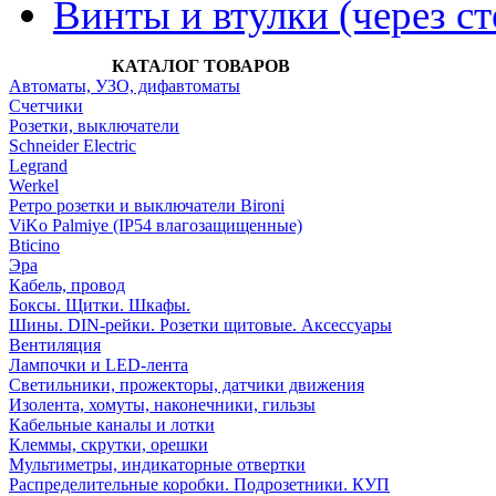
Винты и втулки (через ст
КАТАЛОГ ТОВАРОВ
Автоматы, УЗО, дифавтоматы
Счетчики
Розетки, выключатели
Schneider Electric
Legrand
Werkel
Ретро розетки и выключатели Bironi
ViKo Palmiye (IP54 влагозащищенные)
Bticino
Эра
Кабель, провод
Боксы. Щитки. Шкафы.
Шины. DIN-рейки. Розетки щитовые. Аксессуары
Вентиляция
Лампочки и LED-лента
Светильники, прожекторы, датчики движения
Изолента, хомуты, наконечники, гильзы
Кабельные каналы и лотки
Клеммы, скрутки, орешки
Мультиметры, индикаторные отвертки
Распределительные коробки. Подрозетники. КУП