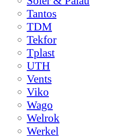
Soler & Palau
Tantos
TDM
Tekfor
Tplast
UTH
Vents
Viko
Wago
Welrok
Werkel