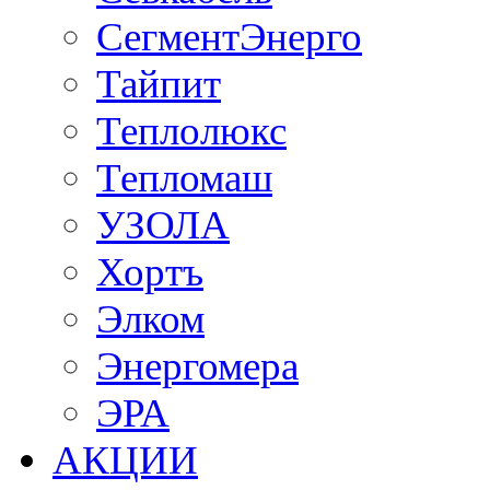
СегментЭнерго
Тайпит
Теплолюкс
Тепломаш
УЗОЛА
Хортъ
Элком
Энергомера
ЭРА
АКЦИИ