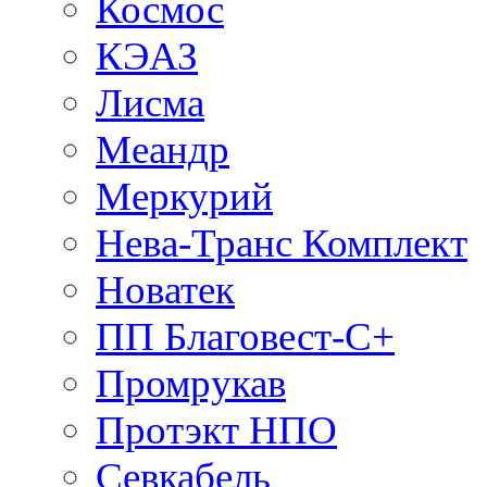
Космос
КЭАЗ
Лисма
Меандр
Меркурий
Нева-Транс Комплект
Новатек
ПП Благовест-С+
Промрукав
Протэкт НПО
Севкабель