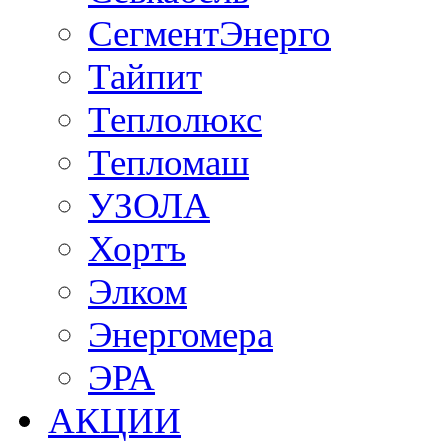
СегментЭнерго
Тайпит
Теплолюкс
Тепломаш
УЗОЛА
Хортъ
Элком
Энергомера
ЭРА
АКЦИИ