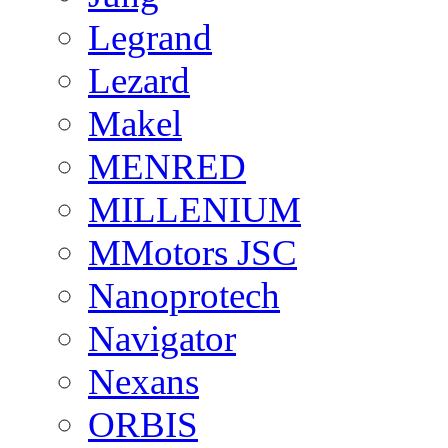
Legrand
Lezard
Makel
MENRED
MILLENIUM
MMotors JSC
Nanoprotech
Navigator
Nexans
ORBIS