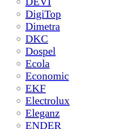
DEVI
DigiTop
Dimetra
DKC
Dospel
Ecola
Economic
EKF
Electrolux
Eleganz
ENDER