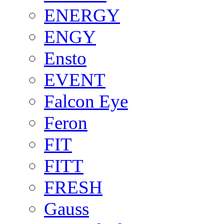
ENERGY
ENGY
Ensto
EVENT
Falcon Eye
Feron
FIT
FITT
FRESH
Gauss