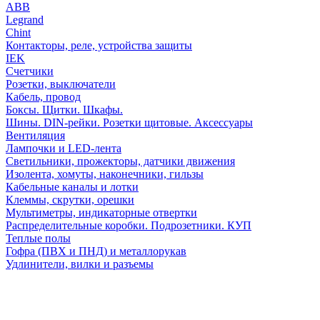
АВВ
Legrand
Chint
Контакторы, реле, устройства защиты
IEK
Счетчики
Розетки, выключатели
Кабель, провод
Боксы. Щитки. Шкафы.
Шины. DIN-рейки. Розетки щитовые. Аксессуары
Вентиляция
Лампочки и LED-лента
Светильники, прожекторы, датчики движения
Изолента, хомуты, наконечники, гильзы
Кабельные каналы и лотки
Клеммы, скрутки, орешки
Мультиметры, индикаторные отвертки
Распределительные коробки. Подрозетники. КУП
Теплые полы
Гофра (ПВХ и ПНД) и металлорукав
Удлинители, вилки и разъемы