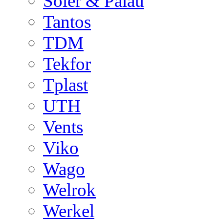
Soler & Palau
Tantos
TDM
Tekfor
Tplast
UTH
Vents
Viko
Wago
Welrok
Werkel