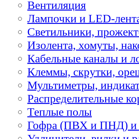
Вентиляция
Лампочки и LED-лент
Светильники, прожект
Изолента, хомуты, нак
Кабельные каналы и л
Клеммы, скрутки, оре
Мультиметры, индикат
Распределительные ко
Теплые полы
Гофра (ПВХ и ПНД) и 
Удлинители, вилки и 