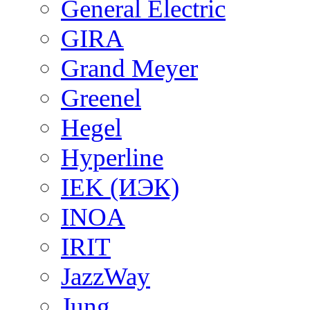
General Electric
GIRA
Grand Meyer
Greenel
Hegel
Hyperline
IEK (ИЭК)
INOA
IRIT
JazzWay
Jung