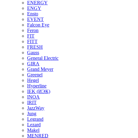
ENERGY
ENGY
Ensto
EVENT
Falcon Eye
Feron
FIT
FITT
FRESH
Gauss
General Electric
GIRA
Grand Meyer
Greenel
Hegel
Hyperline
IEK (ИЭК)
INOA
IRIT
JazzWay
Jung
Legrand
Lezard
Makel
MENRED