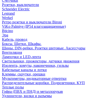
Счетчики
Розетки, выключатели
Schneider Electric
Legrand
Werkel
Ретро розетки и выключатели Bironi
ViKo Palmiye (IP54 влагозащищенные)
Bticino
Эра
Кабель, провод
Боксы. Щитки. Шкафы.
Шины. DIN-рейки. Розетки щитовые. Аксессуары
Вентиляция
Лампочки и LED-лента
Светильники, прожекторы, датчики движения
Изолента, хомуты, наконечники, гильзы
Кабельные каналы и лотки
Клеммы, скрутки, орешки
Мультиметры, индикаторные отвертки
Распределительные коробки. Подрозетники. КУП
Теплые полы
Гофра (ПВХ и ПНД) и металлорукав
Удлинители, вилки и разъемы