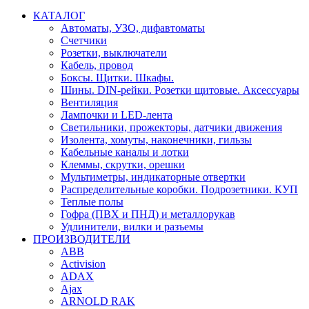
КАТАЛОГ
Автоматы, УЗО, дифавтоматы
Счетчики
Розетки, выключатели
Кабель, провод
Боксы. Щитки. Шкафы.
Шины. DIN-рейки. Розетки щитовые. Аксессуары
Вентиляция
Лампочки и LED-лента
Светильники, прожекторы, датчики движения
Изолента, хомуты, наконечники, гильзы
Кабельные каналы и лотки
Клеммы, скрутки, орешки
Мультиметры, индикаторные отвертки
Распределительные коробки. Подрозетники. КУП
Теплые полы
Гофра (ПВХ и ПНД) и металлорукав
Удлинители, вилки и разъемы
ПРОИЗВОДИТЕЛИ
ABB
Activision
ADAX
Ajax
ARNOLD RAK