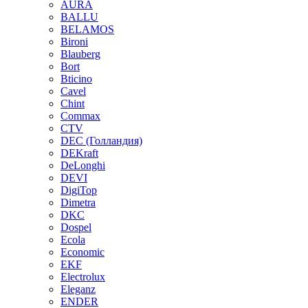
AURA
BALLU
BELAMOS
Bironi
Blauberg
Bort
Bticino
Cavel
Chint
Commax
CTV
DEC (Голландия)
DEKraft
DeLonghi
DEVI
DigiTop
Dimetra
DKC
Dospel
Ecola
Economic
EKF
Electrolux
Eleganz
ENDER