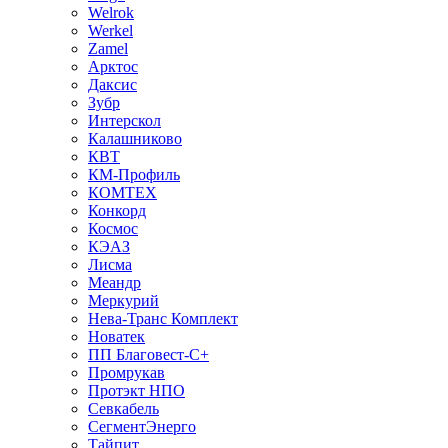
Welrok
Werkel
Zamel
Арктос
Даксис
Зубр
Интерскол
Калашниково
КВТ
КМ-Профиль
КОМТЕХ
Конкорд
Космос
КЭАЗ
Лисма
Меандр
Меркурий
Нева-Транс Комплект
Новатек
ПП Благовест-С+
Промрукав
Протэкт НПО
Севкабель
СегментЭнерго
Тайпит