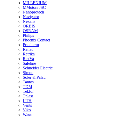
MILLENIUM
MMotors JSC
Nanoprotech
Navigator
Nexans
ORBIS
OSRAM
Philips
Phoenix Contact
Priotherm
Rehau
Retrika
RexVa
Safeline
Schneider Electric
Simon
Soler & Palau
Tantos
TDM
Tekfor
Tplast
UTH
Vents
Viko
Wago