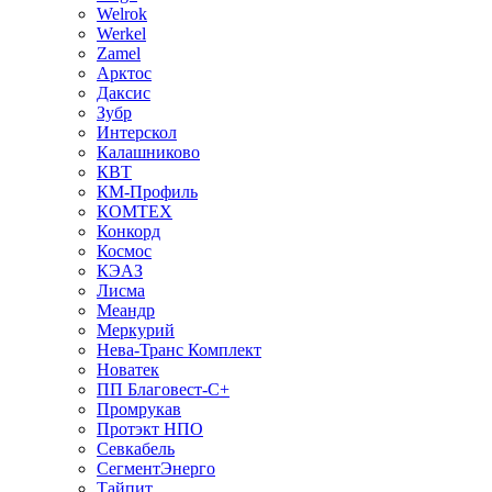
Welrok
Werkel
Zamel
Арктос
Даксис
Зубр
Интерскол
Калашниково
КВТ
КМ-Профиль
КОМТЕХ
Конкорд
Космос
КЭАЗ
Лисма
Меандр
Меркурий
Нева-Транс Комплект
Новатек
ПП Благовест-С+
Промрукав
Протэкт НПО
Севкабель
СегментЭнерго
Тайпит