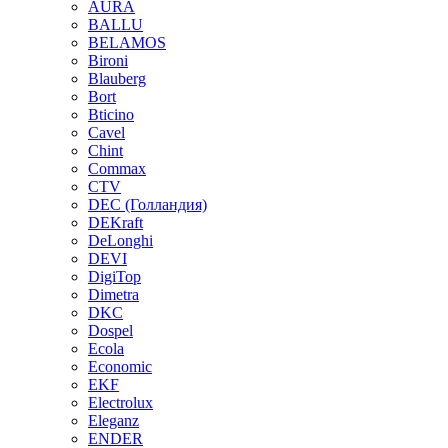
AURA
BALLU
BELAMOS
Bironi
Blauberg
Bort
Bticino
Cavel
Chint
Commax
CTV
DEC (Голландия)
DEKraft
DeLonghi
DEVI
DigiTop
Dimetra
DKC
Dospel
Ecola
Economic
EKF
Electrolux
Eleganz
ENDER