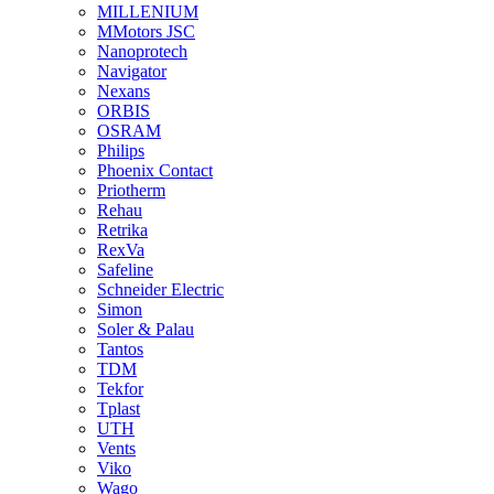
MILLENIUM
MMotors JSC
Nanoprotech
Navigator
Nexans
ORBIS
OSRAM
Philips
Phoenix Contact
Priotherm
Rehau
Retrika
RexVa
Safeline
Schneider Electric
Simon
Soler & Palau
Tantos
TDM
Tekfor
Tplast
UTH
Vents
Viko
Wago