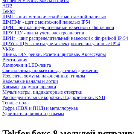
Schneider Electric. Боксы и щиты
ABB
Tekfor
ЩМП - щит металлический с монтажной панелью
ЩМПМг - щит с монтажной панелью IP54
ЩРН - щит распределительный навесной с din-рейкой
ЩРУ, ЩУ - щиты учета электроэнергии
ЩРНг - щит распределительный навесной с din-рейкой IP-54
ЩРУнг, ЩУг - щиты учета электроэнергии уличные IP54
Vi-Ko
Шины. DIN-рейки. Розетки щитовые. Аксессуары
Вентиляция
Лампочки и LED-лента
Светильники, прожекторы, датчики движения
Изолента, хомуты, наконечники, гильзы
Кабельные каналы и лотки
Клеммы, скрутки, орешки
Мультиметры, индикаторные отвертки
Распределительные коробки. Подрозетники. КУП
Теплые полы
Гофра (ПВХ и ПНД) и металлорукав
Удлинители, вилки и разъемы
Tekfor бокс 8 модулей встраи