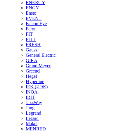
ENERGY
ENGY
Ensto
EVENT
Falcon Eye
Feron
FIT
FITT
FRESH
Gauss
General Electric
GIRA
Grand Meyer
Greenel
Hegel
Hyperline
IEK (ИЭК)
INOA
IRIT
JazzWay
Jung
Legrand
Lezard
Makel
MENRED