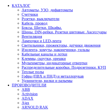
КАТАЛОГ
Автоматы, УЗО, дифавтоматы
Счетчики
Розетки, выключатели
Кабель, провод
Боксы. Щитки. Шкафы.
Шины. DIN-рейки. Розетки щитовые. Аксессуары
Вентиляция
Лампочки и LED-лента
Светильники, прожекторы, датчики движения
Изолента, хомуты, наконечники, гильзы
Кабельные каналы и лотки
Клеммы, скрутки, орешки
Мультиметры, индикаторные отвертки
Распределительные коробки. Подрозетники. КУП
Теплые полы
Гофра (ПВХ и ПНД) и металлорукав
Удлинители, вилки и разъемы
ПРОИЗВОДИТЕЛИ
ABB
Activision
ADAX
Ajax
ARNOLD RAK