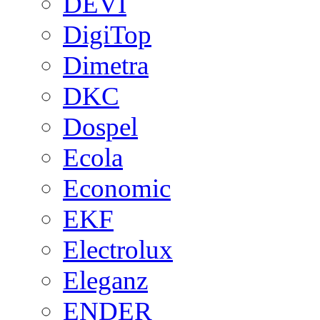
DEVI
DigiTop
Dimetra
DKC
Dospel
Ecola
Economic
EKF
Electrolux
Eleganz
ENDER