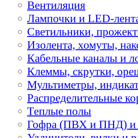
Вентиляция
Лампочки и LED-лент
Светильники, прожект
Изолента, хомуты, нак
Кабельные каналы и л
Клеммы, скрутки, оре
Мультиметры, индикат
Распределительные ко
Теплые полы
Гофра (ПВХ и ПНД) и 
Удлинители, вилки и 