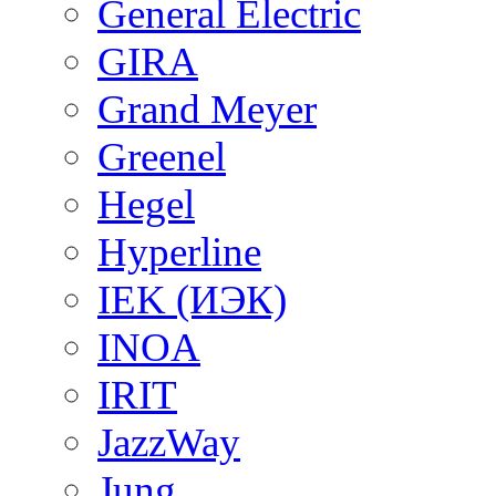
General Electric
GIRA
Grand Meyer
Greenel
Hegel
Hyperline
IEK (ИЭК)
INOA
IRIT
JazzWay
Jung