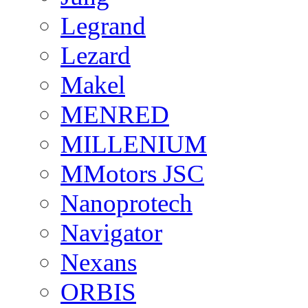
Legrand
Lezard
Makel
MENRED
MILLENIUM
MMotors JSC
Nanoprotech
Navigator
Nexans
ORBIS