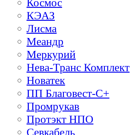
Космос
КЭАЗ
Лисма
Меандр
Меркурий
Нева-Транс Комплект
Новатек
ПП Благовест-С+
Промрукав
Протэкт НПО
Севкабель