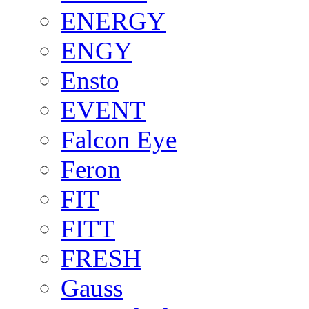
ENERGY
ENGY
Ensto
EVENT
Falcon Eye
Feron
FIT
FITT
FRESH
Gauss