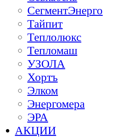
СегментЭнерго
Тайпит
Теплолюкс
Тепломаш
УЗОЛА
Хортъ
Элком
Энергомера
ЭРА
АКЦИИ