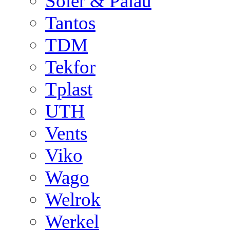
Soler & Palau
Tantos
TDM
Tekfor
Tplast
UTH
Vents
Viko
Wago
Welrok
Werkel