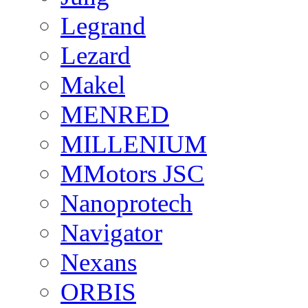
Legrand
Lezard
Makel
MENRED
MILLENIUM
MMotors JSC
Nanoprotech
Navigator
Nexans
ORBIS