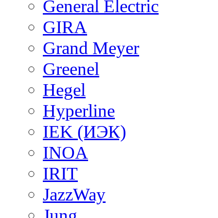
General Electric
GIRA
Grand Meyer
Greenel
Hegel
Hyperline
IEK (ИЭК)
INOA
IRIT
JazzWay
Jung