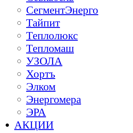
СегментЭнерго
Тайпит
Теплолюкс
Тепломаш
УЗОЛА
Хортъ
Элком
Энергомера
ЭРА
АКЦИИ