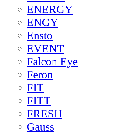
ENERGY
ENGY
Ensto
EVENT
Falcon Eye
Feron
FIT
FITT
FRESH
Gauss