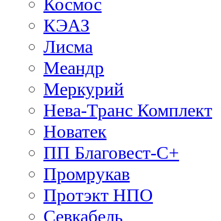
Космос
КЭАЗ
Лисма
Меандр
Меркурий
Нева-Транс Комплект
Новатек
ПП Благовест-С+
Промрукав
Протэкт НПО
Севкабель