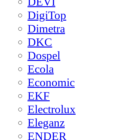
DEVI
DigiTop
Dimetra
DKC
Dospel
Ecola
Economic
EKF
Electrolux
Eleganz
ENDER