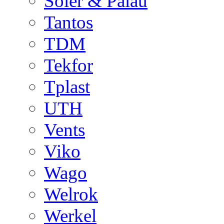
Soler & Palau
Tantos
TDM
Tekfor
Tplast
UTH
Vents
Viko
Wago
Welrok
Werkel