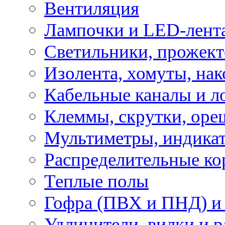
Вентиляция
Лампочки и LED-лент
Светильники, прожект
Изолента, хомуты, нак
Кабельные каналы и л
Клеммы, скрутки, оре
Мультиметры, индикат
Распределительные ко
Теплые полы
Гофра (ПВХ и ПНД) и 
Удлинители, вилки и 