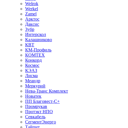
Welrok
Werkel
Zamel
Арктос
Даксис
Зубр
Интерскол
Калашниково
КВТ
КМ-Профиль
КОМТЕХ
Конкорд
Космос
КЭАЗ
Лисма
Меандр
Меркурий
Нева-Транс Комплект
Новатек
ПП Благовест-С+
Промрукав
Протэкт НПО
Севкабель
СегментЭнерго
Тайпит