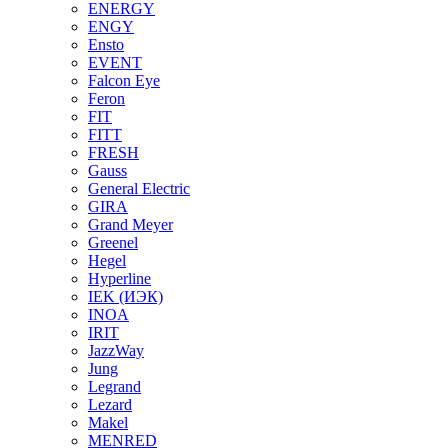
ENERGY
ENGY
Ensto
EVENT
Falcon Eye
Feron
FIT
FITT
FRESH
Gauss
General Electric
GIRA
Grand Meyer
Greenel
Hegel
Hyperline
IEK (ИЭК)
INOA
IRIT
JazzWay
Jung
Legrand
Lezard
Makel
MENRED