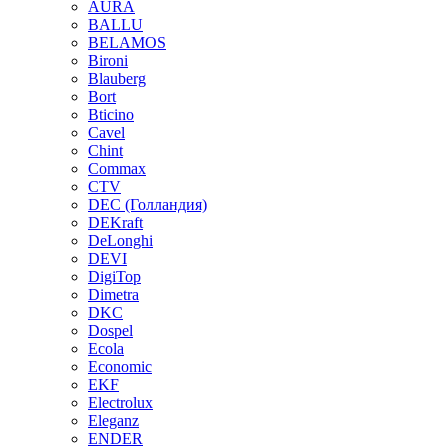
AURA
BALLU
BELAMOS
Bironi
Blauberg
Bort
Bticino
Cavel
Chint
Commax
CTV
DEC (Голландия)
DEKraft
DeLonghi
DEVI
DigiTop
Dimetra
DKC
Dospel
Ecola
Economic
EKF
Electrolux
Eleganz
ENDER