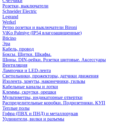
Счетчики
Розетки, выключатели
Schneider Electric
Legrand
Werkel
Ретро розетки и выключатели Bironi
ViKo Palmiye (IP54 влагозащищенные)
Bticino
Эра
Кабель, провод
Боксы. Щитки. Шкафы.
Шины. DIN-рейки. Розетки щитовые. Аксессуары
Вентиляция
Лампочки и LED-лента
Светильники, прожекторы, датчики движения
Изолента, хомуты, наконечники, гильзы
Кабельные каналы и лотки
Клеммы, скрутки, орешки
Мультиметры, индикаторные отвертки
Распределительные коробки. Подрозетники. КУП
Теплые полы
Гофра (ПВХ и ПНД) и металлорукав
Удлинители, вилки и разъемы