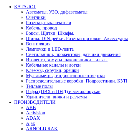
КАТАЛОГ
Автоматы, УЗО, дифавтоматы
Счетчики
Розетки, выключатели
Кабель, провод
Боксы. Щитки. Шкафы.
Шины. DIN-рейки. Розетки щитовые. Аксессуары
Вентиляция
Лампочки и LED-лента
Светильники, прожекторы, датчики движения
Изолента, хомуты, наконечники, гильзы
Кабельные каналы и лотки
Клеммы, скрутки, орешки
Мультиметры, индикаторные отвертки
Распределительные коробки. Подрозетники. КУП
Теплые полы
Гофра (ПВХ и ПНД) и металлорукав
Удлинители, вилки и разъемы
ПРОИЗВОДИТЕЛИ
ABB
Activision
ADAX
Ajax
ARNOLD RAK