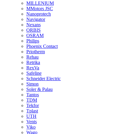
MILLENIUM
MMotors JSC
Nanoprotech
Navigator
Nexans
ORBIS
OSRAM
Philips
Phoenix Contact
Priotherm
Rehau
Retrika
RexVa
Safeline
Schneider Electric
Simon
Soler & Palau
Tantos
TDM
Tekfor
Tplast
UTH
Vents
Viko
Wago