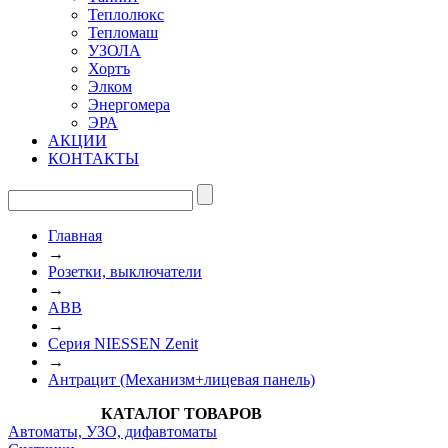
Теплолюкс
Тепломаш
УЗОЛА
Хортъ
Элком
Энергомера
ЭРА
АКЦИИ
КОНТАКТЫ
Главная
→
Розетки, выключатели
→
ABB
→
Серия NIESSEN Zenit
→
Антрацит (Механизм+лицевая панель)
КАТАЛОГ ТОВАРОВ
Автоматы, УЗО, дифавтоматы