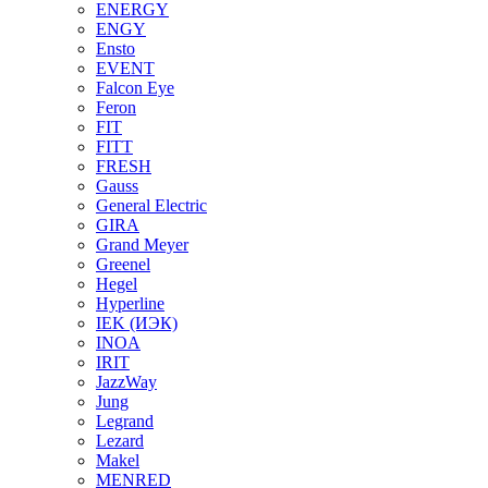
ENERGY
ENGY
Ensto
EVENT
Falcon Eye
Feron
FIT
FITT
FRESH
Gauss
General Electric
GIRA
Grand Meyer
Greenel
Hegel
Hyperline
IEK (ИЭК)
INOA
IRIT
JazzWay
Jung
Legrand
Lezard
Makel
MENRED