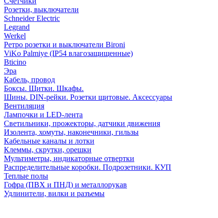
Счетчики
Розетки, выключатели
Schneider Electric
Legrand
Werkel
Ретро розетки и выключатели Bironi
ViKo Palmiye (IP54 влагозащищенные)
Bticino
Эра
Кабель, провод
Боксы. Щитки. Шкафы.
Шины. DIN-рейки. Розетки щитовые. Аксессуары
Вентиляция
Лампочки и LED-лента
Светильники, прожекторы, датчики движения
Изолента, хомуты, наконечники, гильзы
Кабельные каналы и лотки
Клеммы, скрутки, орешки
Мультиметры, индикаторные отвертки
Распределительные коробки. Подрозетники. КУП
Теплые полы
Гофра (ПВХ и ПНД) и металлорукав
Удлинители, вилки и разъемы