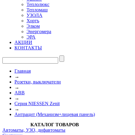
Теплолюкс
Тепломаш
УЗОЛА
Хортъ
Элком
Энергомера
ЭРА
АКЦИИ
КОНТАКТЫ
Главная
→
Розетки, выключатели
→
ABB
→
Серия NIESSEN Zenit
→
Антрацит (Механизм+лицевая панель)
КАТАЛОГ ТОВАРОВ
Автоматы, УЗО, дифавтоматы