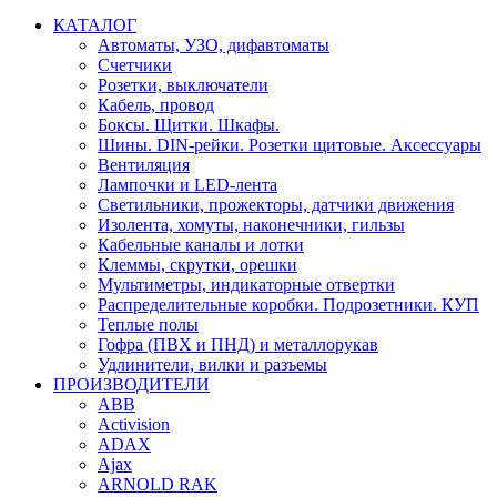
КАТАЛОГ
Автоматы, УЗО, дифавтоматы
Счетчики
Розетки, выключатели
Кабель, провод
Боксы. Щитки. Шкафы.
Шины. DIN-рейки. Розетки щитовые. Аксессуары
Вентиляция
Лампочки и LED-лента
Светильники, прожекторы, датчики движения
Изолента, хомуты, наконечники, гильзы
Кабельные каналы и лотки
Клеммы, скрутки, орешки
Мультиметры, индикаторные отвертки
Распределительные коробки. Подрозетники. КУП
Теплые полы
Гофра (ПВХ и ПНД) и металлорукав
Удлинители, вилки и разъемы
ПРОИЗВОДИТЕЛИ
ABB
Activision
ADAX
Ajax
ARNOLD RAK