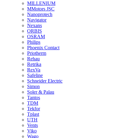
MILLENIUM
MMotors JSC
Nanoprotech
Navigator
Nexans
ORBIS
OSRAM
Philips
Phoenix Contact
Priotherm
Rehau
Retrika
RexVa
Safeline
Schneider Electric
Simon
Soler & Palau
Tantos
TDM
Tekfor
Tplast
UTH
Vents
Viko
Wago