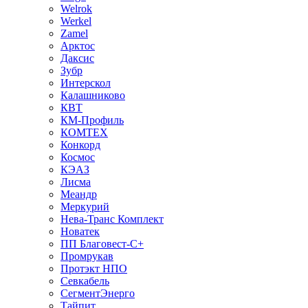
Welrok
Werkel
Zamel
Арктос
Даксис
Зубр
Интерскол
Калашниково
КВТ
КМ-Профиль
КОМТЕХ
Конкорд
Космос
КЭАЗ
Лисма
Меандр
Меркурий
Нева-Транс Комплект
Новатек
ПП Благовест-С+
Промрукав
Протэкт НПО
Севкабель
СегментЭнерго
Тайпит