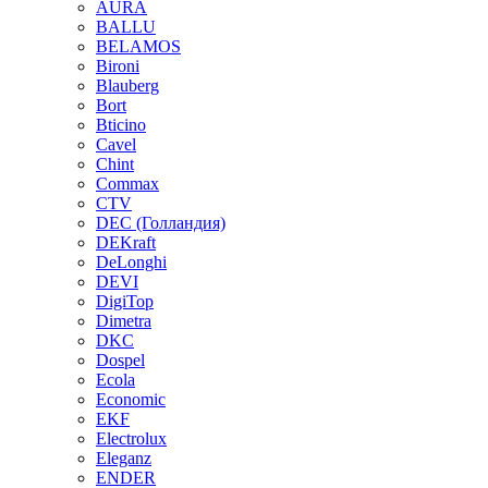
AURA
BALLU
BELAMOS
Bironi
Blauberg
Bort
Bticino
Cavel
Chint
Commax
CTV
DEC (Голландия)
DEKraft
DeLonghi
DEVI
DigiTop
Dimetra
DKC
Dospel
Ecola
Economic
EKF
Electrolux
Eleganz
ENDER