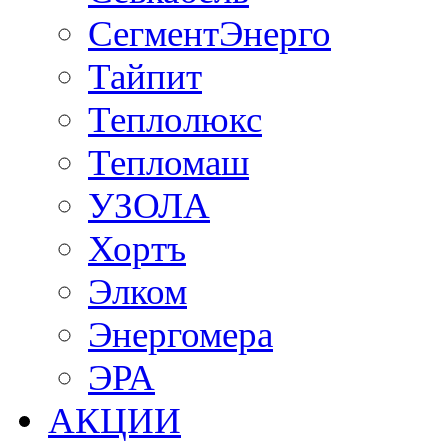
СегментЭнерго
Тайпит
Теплолюкс
Тепломаш
УЗОЛА
Хортъ
Элком
Энергомера
ЭРА
АКЦИИ