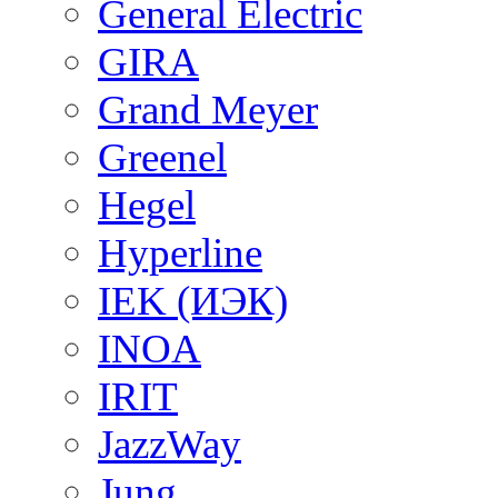
General Electric
GIRA
Grand Meyer
Greenel
Hegel
Hyperline
IEK (ИЭК)
INOA
IRIT
JazzWay
Jung