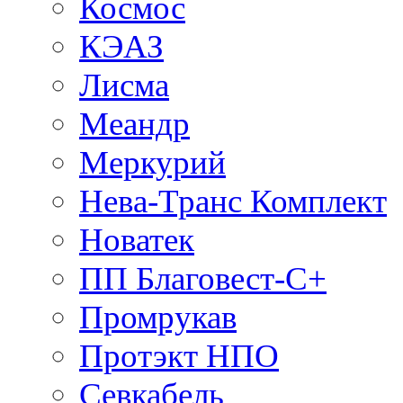
Космос
КЭАЗ
Лисма
Меандр
Меркурий
Нева-Транс Комплект
Новатек
ПП Благовест-С+
Промрукав
Протэкт НПО
Севкабель