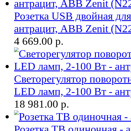
Розетка USB двойная для
антрацит, ABB Zenit (N2
4 669.00
р.
Cветорегулятор поворот
LED ламп, 2-100 Вт - ан
18 981.00
р.
Розетка ТВ одиночная - 