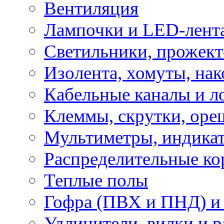
Вентиляция
Лампочки и LED-лент
Светильники, прожект
Изолента, хомуты, нак
Кабельные каналы и л
Клеммы, скрутки, оре
Мультиметры, индикат
Распределительные ко
Теплые полы
Гофра (ПВХ и ПНД) и 
Удлинители, вилки и 