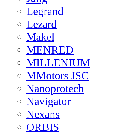
Legrand
Lezard
Makel
MENRED
MILLENIUM
MMotors JSC
Nanoprotech
Navigator
Nexans
ORBIS