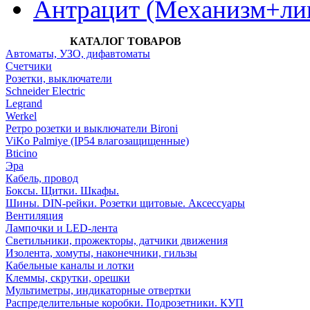
Антрацит (Механизм+лиц
КАТАЛОГ ТОВАРОВ
Автоматы, УЗО, дифавтоматы
Счетчики
Розетки, выключатели
Schneider Electric
Legrand
Werkel
Ретро розетки и выключатели Bironi
ViKo Palmiye (IP54 влагозащищенные)
Bticino
Эра
Кабель, провод
Боксы. Щитки. Шкафы.
Шины. DIN-рейки. Розетки щитовые. Аксессуары
Вентиляция
Лампочки и LED-лента
Светильники, прожекторы, датчики движения
Изолента, хомуты, наконечники, гильзы
Кабельные каналы и лотки
Клеммы, скрутки, орешки
Мультиметры, индикаторные отвертки
Распределительные коробки. Подрозетники. КУП