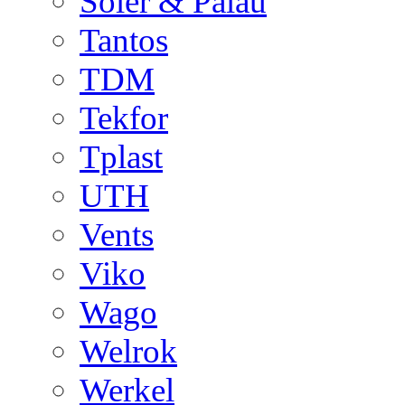
Soler & Palau
Tantos
TDM
Tekfor
Tplast
UTH
Vents
Viko
Wago
Welrok
Werkel