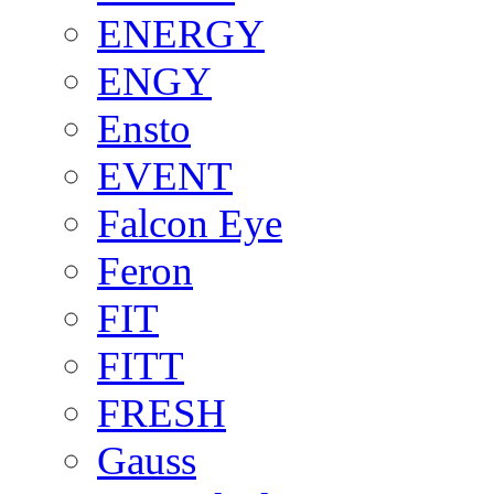
ENERGY
ENGY
Ensto
EVENT
Falcon Eye
Feron
FIT
FITT
FRESH
Gauss