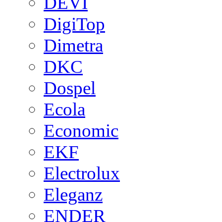
DEVI
DigiTop
Dimetra
DKC
Dospel
Ecola
Economic
EKF
Electrolux
Eleganz
ENDER