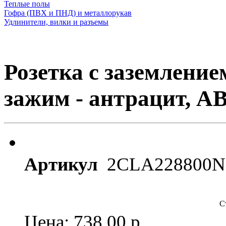
Теплые полы
Гофра (ПВХ и ПНД) и металлорукав
Удлинители, вилки и разъемы
Розетка с заземлени
зажим - антрацит, AB
Артикул
2CLA228800N
С
Цена: 738.00
р.