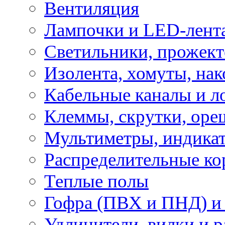
Вентиляция
Лампочки и LED-лент
Светильники, прожект
Изолента, хомуты, нак
Кабельные каналы и л
Клеммы, скрутки, оре
Мультиметры, индикат
Распределительные ко
Теплые полы
Гофра (ПВХ и ПНД) и 
Удлинители, вилки и 