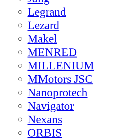
Legrand
Lezard
Makel
MENRED
MILLENIUM
MMotors JSC
Nanoprotech
Navigator
Nexans
ORBIS