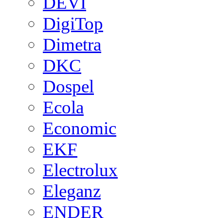
DEVI
DigiTop
Dimetra
DKC
Dospel
Ecola
Economic
EKF
Electrolux
Eleganz
ENDER