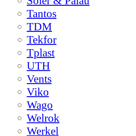
Soler & Palau
Tantos
TDM
Tekfor
Tplast
UTH
Vents
Viko
Wago
Welrok
Werkel