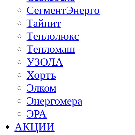
СегментЭнерго
Тайпит
Теплолюкс
Тепломаш
УЗОЛА
Хортъ
Элком
Энергомера
ЭРА
АКЦИИ