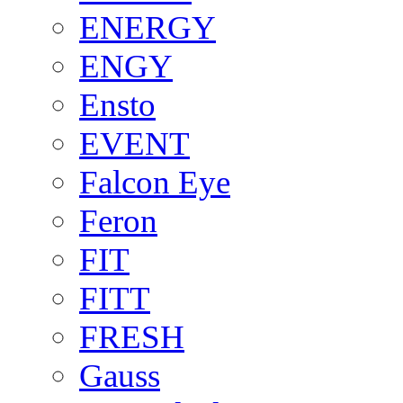
ENERGY
ENGY
Ensto
EVENT
Falcon Eye
Feron
FIT
FITT
FRESH
Gauss