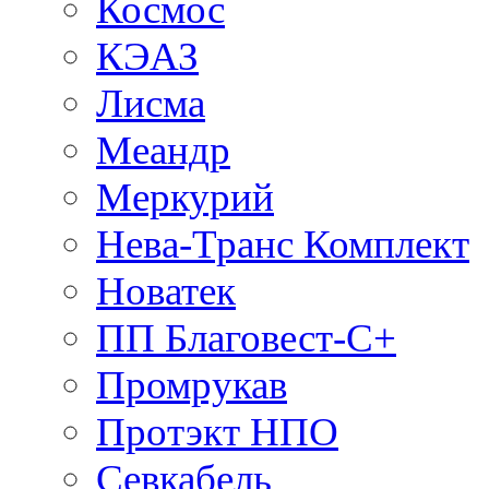
Космос
КЭАЗ
Лисма
Меандр
Меркурий
Нева-Транс Комплект
Новатек
ПП Благовест-С+
Промрукав
Протэкт НПО
Севкабель