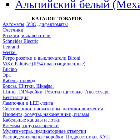
Альпийский белый (Меха
КАТАЛОГ ТОВАРОВ
Автоматы, УЗО, дифавтоматы
Счетчики
Розетки, выключатели
Schneider Electric
Legrand
Werkel
Ретро розетки и выключатели Bironi
ViKo Palmiye (IP54 влагозащищенные)
Bticino
Эра
Кабель, провод
Боксы. Щитки. Шкафы.
Шины. DIN-рейки. Розетки щитовые. Аксессуары
Вентиляция
Лампочки и LED-лента
Светильники, прожекторы, датчики движения
Изолента, хомуты, наконечники, гильзы
Кабельные каналы и лотки
Клеммы, скрутки, орешки
Мультиметры, индикаторные отвертки
Распределительные коробки. Подрозетники. КУП