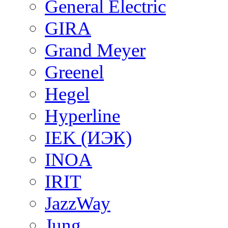
General Electric
GIRA
Grand Meyer
Greenel
Hegel
Hyperline
IEK (ИЭК)
INOA
IRIT
JazzWay
Jung