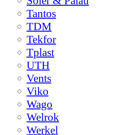
Soler & Palau
Tantos
TDM
Tekfor
Tplast
UTH
Vents
Viko
Wago
Welrok
Werkel