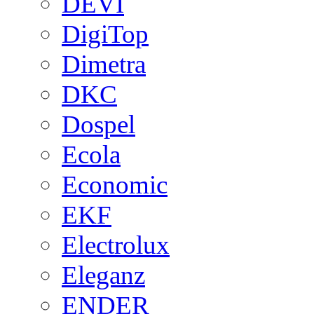
DEVI
DigiTop
Dimetra
DKC
Dospel
Ecola
Economic
EKF
Electrolux
Eleganz
ENDER