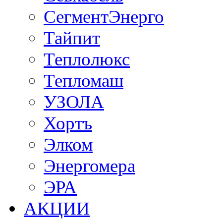
СегментЭнерго
Тайпит
Теплолюкс
Тепломаш
УЗОЛА
Хортъ
Элком
Энергомера
ЭРА
АКЦИИ