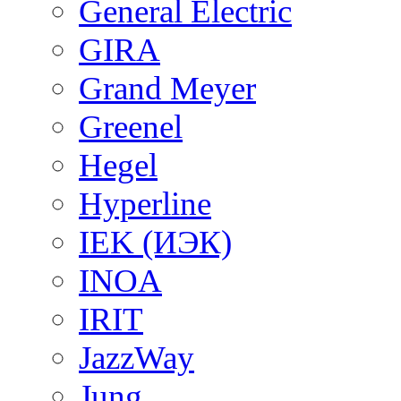
General Electric
GIRA
Grand Meyer
Greenel
Hegel
Hyperline
IEK (ИЭК)
INOA
IRIT
JazzWay
Jung