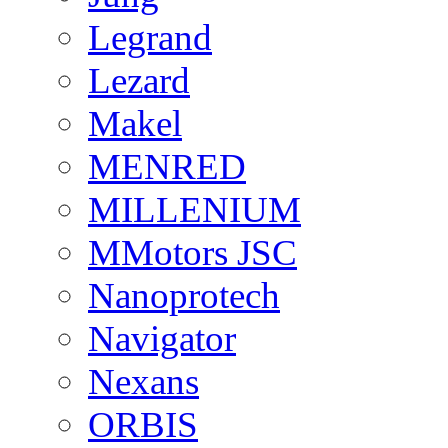
Legrand
Lezard
Makel
MENRED
MILLENIUM
MMotors JSC
Nanoprotech
Navigator
Nexans
ORBIS