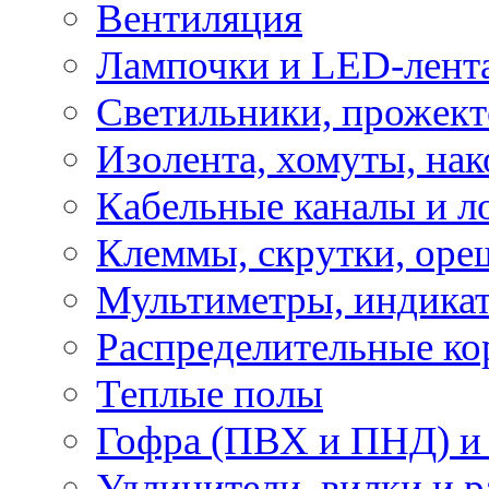
Вентиляция
Лампочки и LED-лент
Светильники, прожект
Изолента, хомуты, нак
Кабельные каналы и л
Клеммы, скрутки, оре
Мультиметры, индикат
Распределительные ко
Теплые полы
Гофра (ПВХ и ПНД) и 
Удлинители, вилки и 