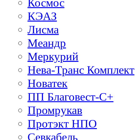
Космос
КЭАЗ
Лисма
Меандр
Меркурий
Нева-Транс Комплект
Новатек
ПП Благовест-С+
Промрукав
Протэкт НПО
Севкабель