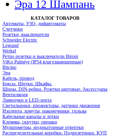
Эра 12 Шампань
КАТАЛОГ ТОВАРОВ
Автоматы, УЗО, дифавтоматы
Счетчики
Розетки, выключатели
Schneider Electric
Legrand
Werkel
Ретро розетки и выключатели Bironi
ViKo Palmiye (IP54 влагозащищенные)
Bticino
Эра
Кабель, провод
Боксы. Щитки. Шкафы.
Шины. DIN-рейки. Розетки щитовые. Аксессуары
Вентиляция
Лампочки и LED-лента
Светильники, прожекторы, датчики движения
Изолента, хомуты, наконечники, гильзы
Кабельные каналы и лотки
Клеммы, скрутки, орешки
Мультиметры, индикаторные отвертки
Распределительные коробки. Подрозетники. КУП