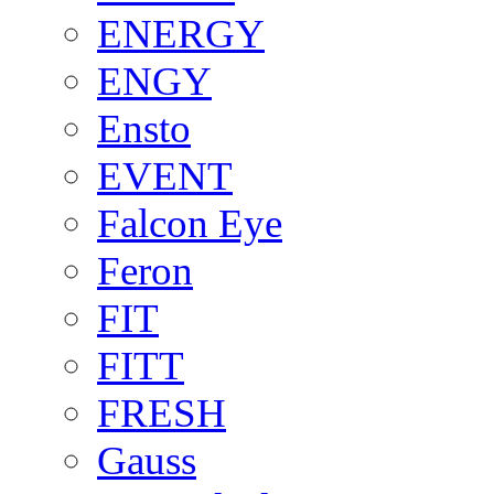
ENERGY
ENGY
Ensto
EVENT
Falcon Eye
Feron
FIT
FITT
FRESH
Gauss