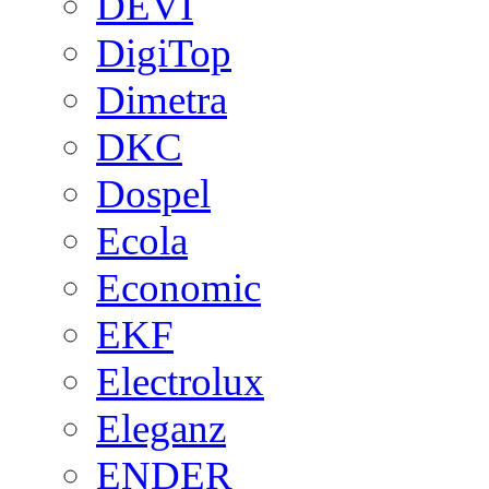
DEVI
DigiTop
Dimetra
DKC
Dospel
Ecola
Economic
EKF
Electrolux
Eleganz
ENDER