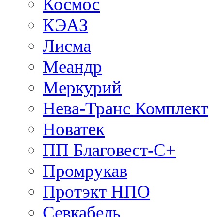
Космос
КЭАЗ
Лисма
Меандр
Меркурий
Нева-Транс Комплект
Новатек
ПП Благовест-С+
Промрукав
Протэкт НПО
Севкабель