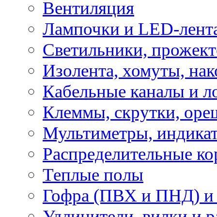
Вентиляция
Лампочки и LED-лент
Светильники, прожект
Изолента, хомуты, нак
Кабельные каналы и л
Клеммы, скрутки, оре
Мультиметры, индикат
Распределительные ко
Теплые полы
Гофра (ПВХ и ПНД) и 
Удлинители, вилки и 