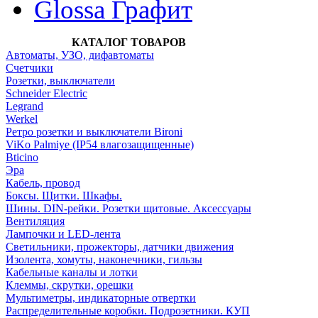
Glossa Графит
КАТАЛОГ ТОВАРОВ
Автоматы, УЗО, дифавтоматы
Счетчики
Розетки, выключатели
Schneider Electric
Legrand
Werkel
Ретро розетки и выключатели Bironi
ViKo Palmiye (IP54 влагозащищенные)
Bticino
Эра
Кабель, провод
Боксы. Щитки. Шкафы.
Шины. DIN-рейки. Розетки щитовые. Аксессуары
Вентиляция
Лампочки и LED-лента
Светильники, прожекторы, датчики движения
Изолента, хомуты, наконечники, гильзы
Кабельные каналы и лотки
Клеммы, скрутки, орешки
Мультиметры, индикаторные отвертки
Распределительные коробки. Подрозетники. КУП