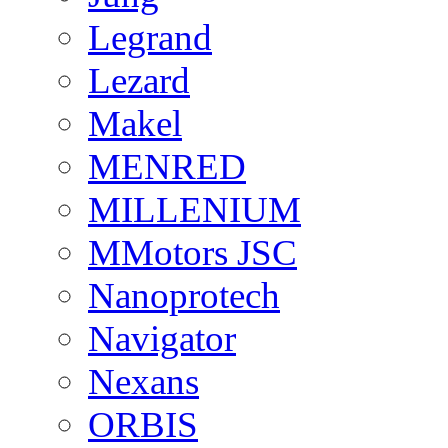
Legrand
Lezard
Makel
MENRED
MILLENIUM
MMotors JSC
Nanoprotech
Navigator
Nexans
ORBIS