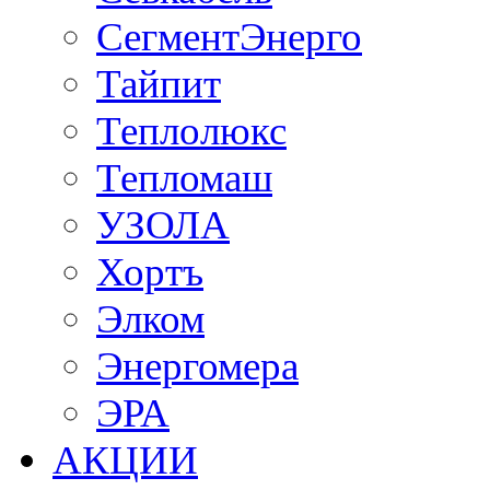
СегментЭнерго
Тайпит
Теплолюкс
Тепломаш
УЗОЛА
Хортъ
Элком
Энергомера
ЭРА
АКЦИИ