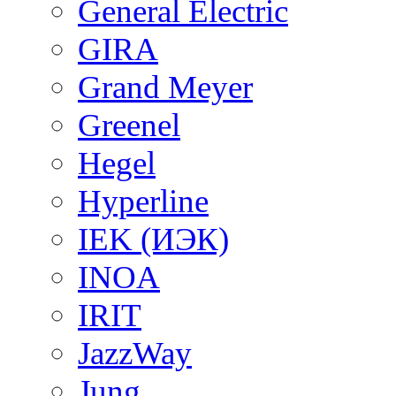
General Electric
GIRA
Grand Meyer
Greenel
Hegel
Hyperline
IEK (ИЭК)
INOA
IRIT
JazzWay
Jung