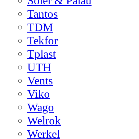
Soler & Palau
Tantos
TDM
Tekfor
Tplast
UTH
Vents
Viko
Wago
Welrok
Werkel