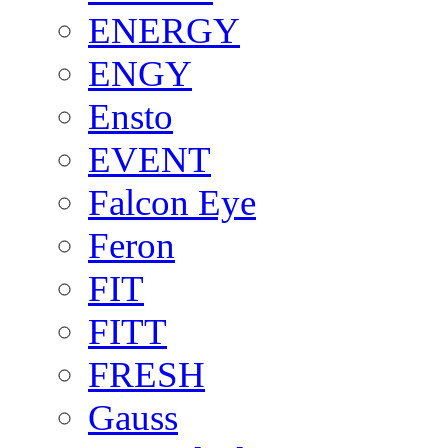
ENERGY
ENGY
Ensto
EVENT
Falcon Eye
Feron
FIT
FITT
FRESH
Gauss