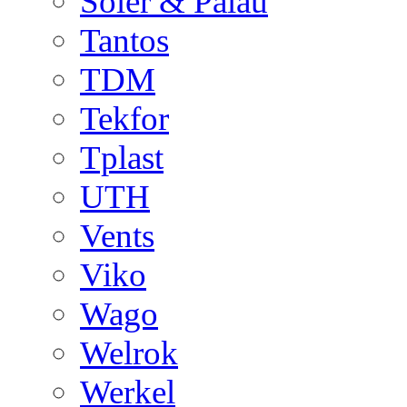
Soler & Palau
Tantos
TDM
Tekfor
Tplast
UTH
Vents
Viko
Wago
Welrok
Werkel