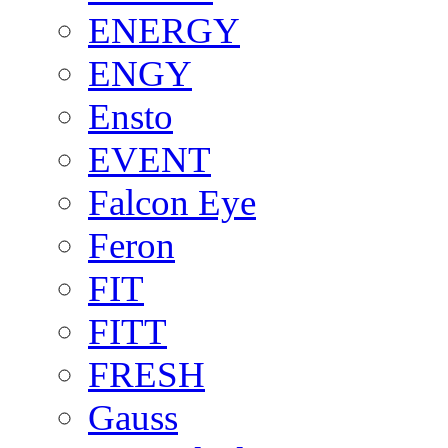
ENERGY
ENGY
Ensto
EVENT
Falcon Eye
Feron
FIT
FITT
FRESH
Gauss