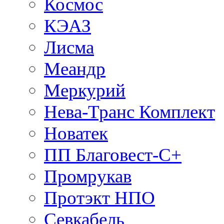
Космос
КЭАЗ
Лисма
Меандр
Меркурий
Нева-Транс Комплект
Новатек
ПП Благовест-С+
Промрукав
Протэкт НПО
Севкабель