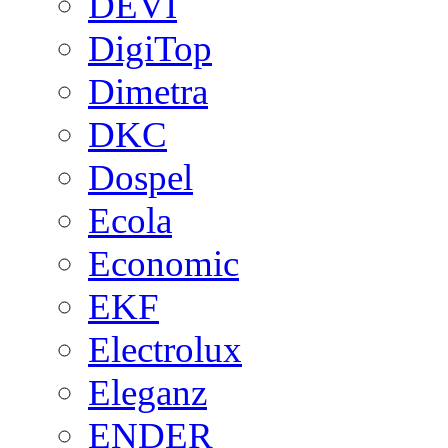
DEVI
DigiTop
Dimetra
DKC
Dospel
Ecola
Economic
EKF
Electrolux
Eleganz
ENDER