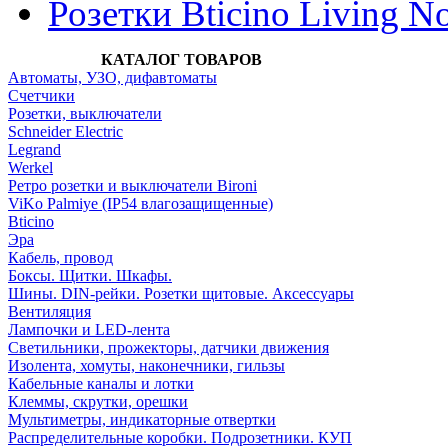
Розетки Bticino Living 
КАТАЛОГ ТОВАРОВ
Автоматы, УЗО, дифавтоматы
Счетчики
Розетки, выключатели
Schneider Electric
Legrand
Werkel
Ретро розетки и выключатели Bironi
ViKo Palmiye (IP54 влагозащищенные)
Bticino
Эра
Кабель, провод
Боксы. Щитки. Шкафы.
Шины. DIN-рейки. Розетки щитовые. Аксессуары
Вентиляция
Лампочки и LED-лента
Светильники, прожекторы, датчики движения
Изолента, хомуты, наконечники, гильзы
Кабельные каналы и лотки
Клеммы, скрутки, орешки
Мультиметры, индикаторные отвертки
Распределительные коробки. Подрозетники. КУП