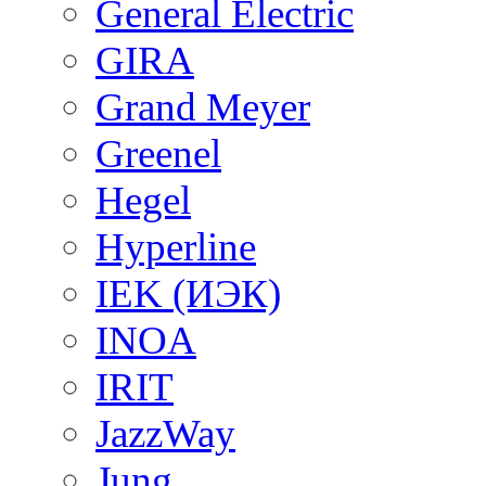
General Electric
GIRA
Grand Meyer
Greenel
Hegel
Hyperline
IEK (ИЭК)
INOA
IRIT
JazzWay
Jung