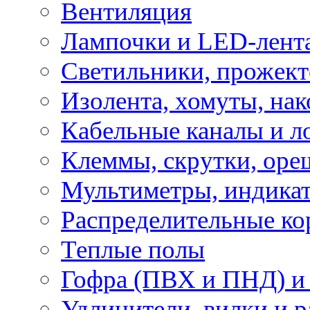
Вентиляция
Лампочки и LED-лент
Светильники, прожект
Изолента, хомуты, нак
Кабельные каналы и л
Клеммы, скрутки, оре
Мультиметры, индикат
Распределительные ко
Теплые полы
Гофра (ПВХ и ПНД) и 
Удлинители, вилки и 