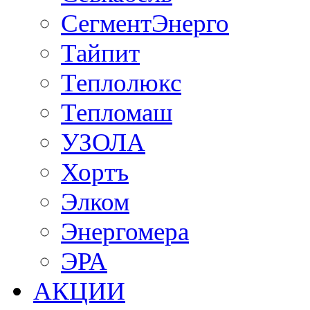
СегментЭнерго
Тайпит
Теплолюкс
Тепломаш
УЗОЛА
Хортъ
Элком
Энергомера
ЭРА
АКЦИИ