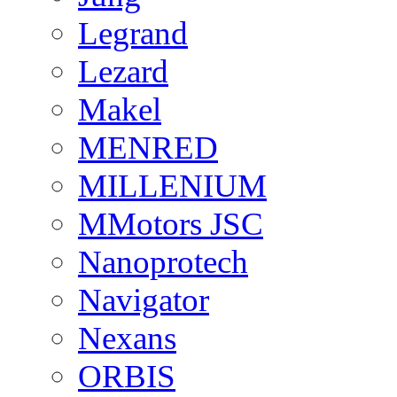
Legrand
Lezard
Makel
MENRED
MILLENIUM
MMotors JSC
Nanoprotech
Navigator
Nexans
ORBIS