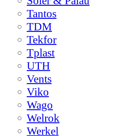
Soler & Palau
Tantos
TDM
Tekfor
Tplast
UTH
Vents
Viko
Wago
Welrok
Werkel