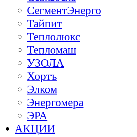
СегментЭнерго
Тайпит
Теплолюкс
Тепломаш
УЗОЛА
Хортъ
Элком
Энергомера
ЭРА
АКЦИИ