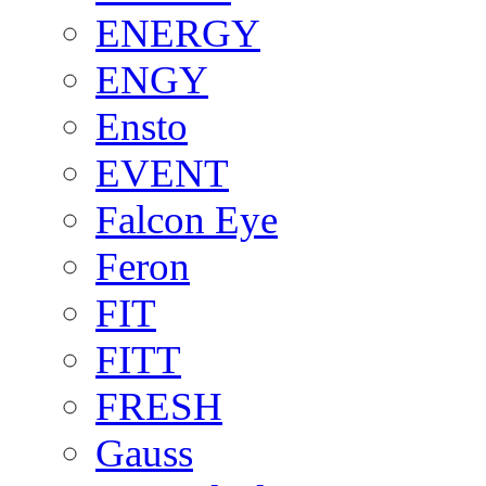
ENERGY
ENGY
Ensto
EVENT
Falcon Eye
Feron
FIT
FITT
FRESH
Gauss