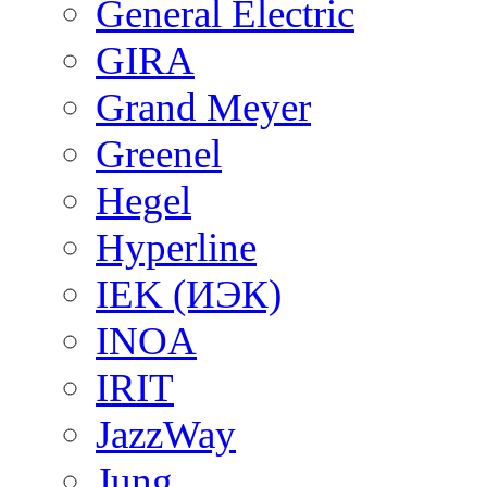
General Electric
GIRA
Grand Meyer
Greenel
Hegel
Hyperline
IEK (ИЭК)
INOA
IRIT
JazzWay
Jung