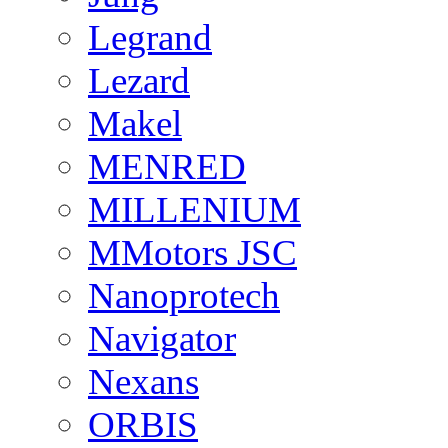
Legrand
Lezard
Makel
MENRED
MILLENIUM
MMotors JSC
Nanoprotech
Navigator
Nexans
ORBIS