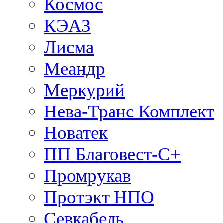
Космос
КЭАЗ
Лисма
Меандр
Меркурий
Нева-Транс Комплект
Новатек
ПП Благовест-С+
Промрукав
Протэкт НПО
Севкабель