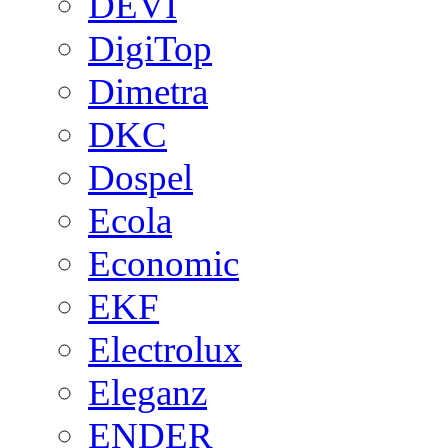
DEVI
DigiTop
Dimetra
DKC
Dospel
Ecola
Economic
EKF
Electrolux
Eleganz
ENDER