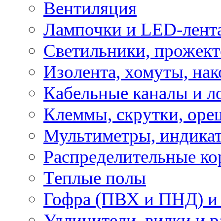
Вентиляция
Лампочки и LED-лент
Светильники, прожект
Изолента, хомуты, нак
Кабельные каналы и л
Клеммы, скрутки, оре
Мультиметры, индикат
Распределительные ко
Теплые полы
Гофра (ПВХ и ПНД) и 
Удлинители, вилки и 