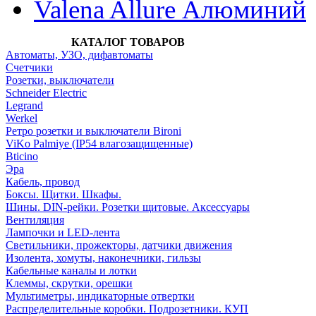
Valena Allure Алюминий
КАТАЛОГ ТОВАРОВ
Автоматы, УЗО, дифавтоматы
Счетчики
Розетки, выключатели
Schneider Electric
Legrand
Werkel
Ретро розетки и выключатели Bironi
ViKo Palmiye (IP54 влагозащищенные)
Bticino
Эра
Кабель, провод
Боксы. Щитки. Шкафы.
Шины. DIN-рейки. Розетки щитовые. Аксессуары
Вентиляция
Лампочки и LED-лента
Светильники, прожекторы, датчики движения
Изолента, хомуты, наконечники, гильзы
Кабельные каналы и лотки
Клеммы, скрутки, орешки
Мультиметры, индикаторные отвертки
Распределительные коробки. Подрозетники. КУП