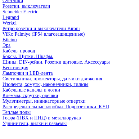
Счетчики
Розетки, выключатели
Schneider Electric
Legrand
Werkel
Ретро розетки и выключатели Bironi
ViKo Palmiye (IP54 влагозащищенные)
Bticino
Эра
Кабель, провод
Боксы. Щитки. Шкафы.
Шины. DIN-рейки. Розетки щитовые. Аксессуары
Вентиляция
Лампочки и LED-лента
Светильники, прожекторы, датчики движения
Изолента, хомуты, наконечники, гильзы
Кабельные каналы и лотки
Клеммы, скрутки, орешки
Мультиметры, индикаторные отвертки
Распределительные коробки. Подрозетники. КУП
Теплые полы
Гофра (ПВХ и ПНД) и металлорукав
Удлинители, вилки и разъемы