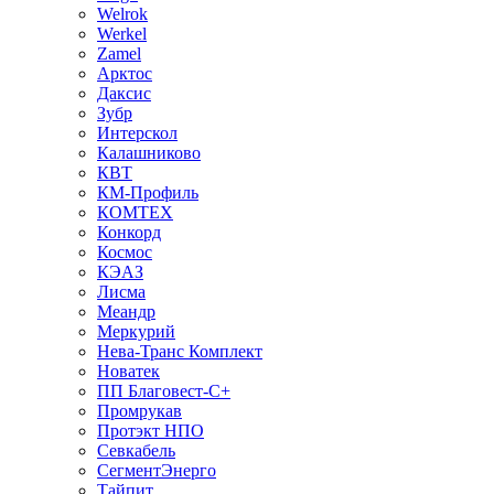
Welrok
Werkel
Zamel
Арктос
Даксис
Зубр
Интерскол
Калашниково
КВТ
КМ-Профиль
КОМТЕХ
Конкорд
Космос
КЭАЗ
Лисма
Меандр
Меркурий
Нева-Транс Комплект
Новатек
ПП Благовест-С+
Промрукав
Протэкт НПО
Севкабель
СегментЭнерго
Тайпит