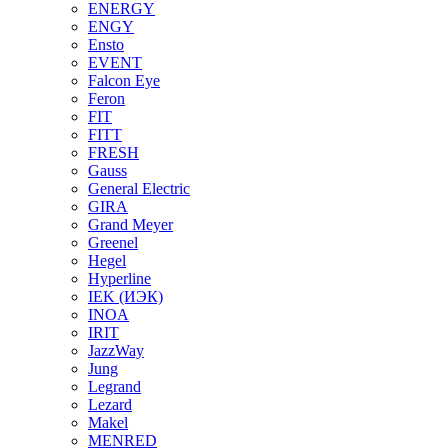
ENERGY
ENGY
Ensto
EVENT
Falcon Eye
Feron
FIT
FITT
FRESH
Gauss
General Electric
GIRA
Grand Meyer
Greenel
Hegel
Hyperline
IEK (ИЭК)
INOA
IRIT
JazzWay
Jung
Legrand
Lezard
Makel
MENRED