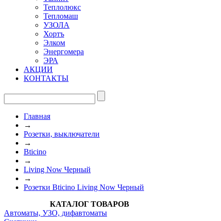
Теплолюкс
Тепломаш
УЗОЛА
Хортъ
Элком
Энергомера
ЭРА
АКЦИИ
КОНТАКТЫ
Главная
→
Розетки, выключатели
→
Bticino
→
Living Now Черный
→
Розетки Bticino Living Now Черный
КАТАЛОГ ТОВАРОВ
Автоматы, УЗО, дифавтоматы