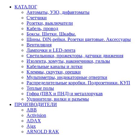
КАТАЛОГ
Автоматы, УЗО, дифавтоматы
Счетчики
Розетки, выключатели
Кабель, провод
Боксы. Щитки. Шкафы.
Шины. DIN-рейки. Розетки щитовые. Аксессуары
Вентиляция
Лампочки и LED-лента
Светильники, прожекторы, датчики движения
Изолента, хомуты, наконечники, гильзы
Кабельные каналы и лотки
Клеммы, скрутки, орешки
Мультиметры, индикаторные отвертки
Распределительные коробки. Подрозетники. КУП
Теплые полы
Гофра (ПВХ и ПНД) и металлорукав
Удлинители, вилки и разъемы
ПРОИЗВОДИТЕЛИ
ABB
Activision
ADAX
Ajax
ARNOLD RAK