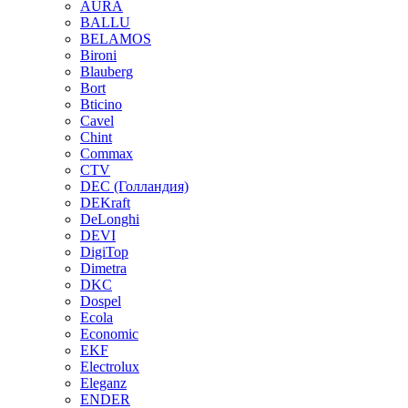
AURA
BALLU
BELAMOS
Bironi
Blauberg
Bort
Bticino
Cavel
Chint
Commax
CTV
DEC (Голландия)
DEKraft
DeLonghi
DEVI
DigiTop
Dimetra
DKC
Dospel
Ecola
Economic
EKF
Electrolux
Eleganz
ENDER