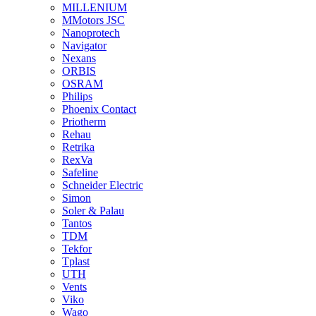
MILLENIUM
MMotors JSC
Nanoprotech
Navigator
Nexans
ORBIS
OSRAM
Philips
Phoenix Contact
Priotherm
Rehau
Retrika
RexVa
Safeline
Schneider Electric
Simon
Soler & Palau
Tantos
TDM
Tekfor
Tplast
UTH
Vents
Viko
Wago