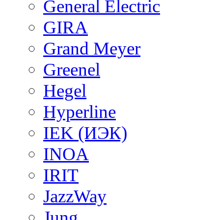
General Electric
GIRA
Grand Meyer
Greenel
Hegel
Hyperline
IEK (ИЭК)
INOA
IRIT
JazzWay
Jung