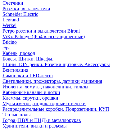
Счетчики
Розетки, выключатели
Schneider Electric
Legrand
Werkel
Ретро розетки и выключатели Bironi
ViKo Palmiye (IP54 влагозащищенные)
Bticino
Эра
Кабель, провод
Боксы. Щитки. Шкафы.
Шины. DIN-рейки. Розетки щитовые. Аксессуары
Вентиляция
Лампочки и LED-лента
Светильники, прожекторы, датчики движения
Изолента, хомуты, наконечники, гильзы
Кабельные каналы и лотки
Клеммы, скрутки, орешки
Мультиметры, индикаторные отвертки
Распределительные коробки. Подрозетники. КУП
Теплые полы
Гофра (ПВХ и ПНД) и металлорукав
Удлинители, вилки и разъемы