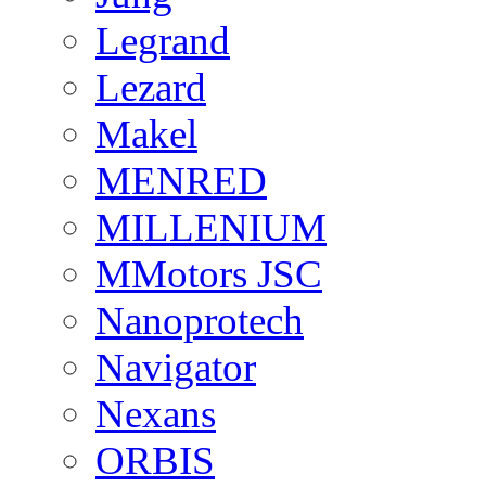
Legrand
Lezard
Makel
MENRED
MILLENIUM
MMotors JSC
Nanoprotech
Navigator
Nexans
ORBIS