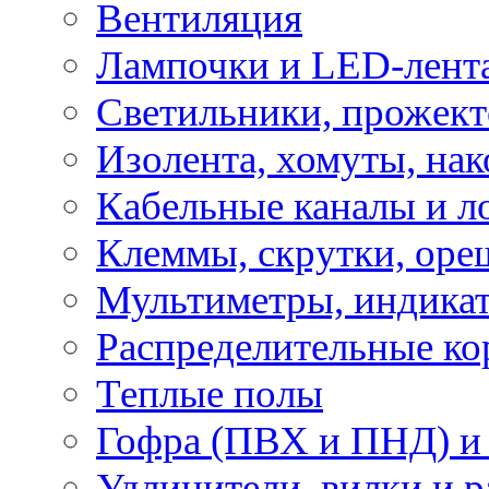
Вентиляция
Лампочки и LED-лент
Светильники, прожект
Изолента, хомуты, нак
Кабельные каналы и л
Клеммы, скрутки, оре
Мультиметры, индикат
Распределительные ко
Теплые полы
Гофра (ПВХ и ПНД) и 
Удлинители, вилки и 