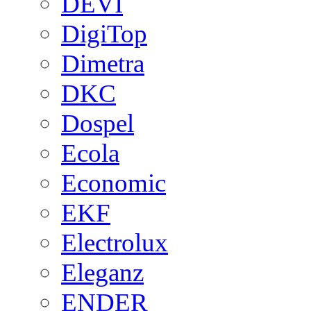
DEVI
DigiTop
Dimetra
DKC
Dospel
Ecola
Economic
EKF
Electrolux
Eleganz
ENDER