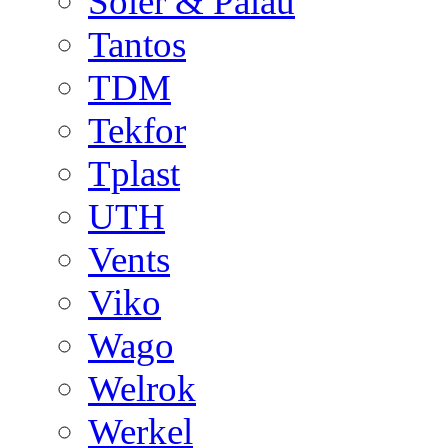
Soler & Palau
Tantos
TDM
Tekfor
Tplast
UTH
Vents
Viko
Wago
Welrok
Werkel