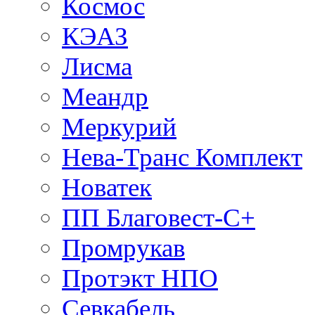
Космос
КЭАЗ
Лисма
Меандр
Меркурий
Нева-Транс Комплект
Новатек
ПП Благовест-С+
Промрукав
Протэкт НПО
Севкабель