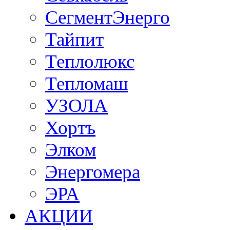
СегментЭнерго
Тайпит
Теплолюкс
Тепломаш
УЗОЛА
Хортъ
Элком
Энергомера
ЭРА
АКЦИИ