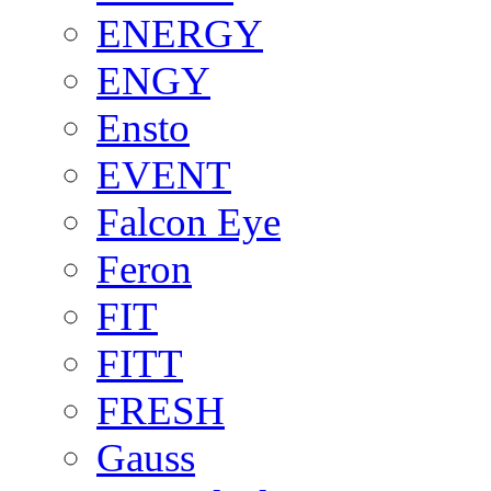
ENERGY
ENGY
Ensto
EVENT
Falcon Eye
Feron
FIT
FITT
FRESH
Gauss