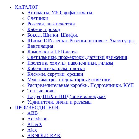
КАТАЛОГ
Автоматы, УЗО, дифавтоматы
Счетчики
Розетки, выключатели
Кабель, провод
Боксы. Щитки. Шкафы.
Шины. DIN-рейки. Розетки щитовые. Аксессуары
Вентиляция
Лампочки и LED-лента
Светильники, прожекторы, датчики движения
Изолента, хомуты, наконечники, гильзы
Кабельные каналы и лотки
Клеммы, скрутки, орешки
Мультиметры, индикаторные отвертки
Распределительные коробки. Подрозетники. КУП
Теплые полы
Гофра (ПВХ и ПНД) и металлорукав
Удлинители, вилки и разъемы
ПРОИЗВОДИТЕЛИ
ABB
Activision
ADAX
Ajax
ARNOLD RAK