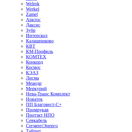
Welrok
Werkel
Zamel
Арктос
Даксис
Зубр
Интерскол
Калашниково
КВТ
КМ-Профиль
КОМТЕХ
Конкорд
Космос
КЭАЗ
Лисма
Меандр
Меркурий
Нева-Транс Комплект
Новатек
ПП Благовест-С+
Промрукав
Протэкт НПО
Севкабель
СегментЭнерго
Тайпит