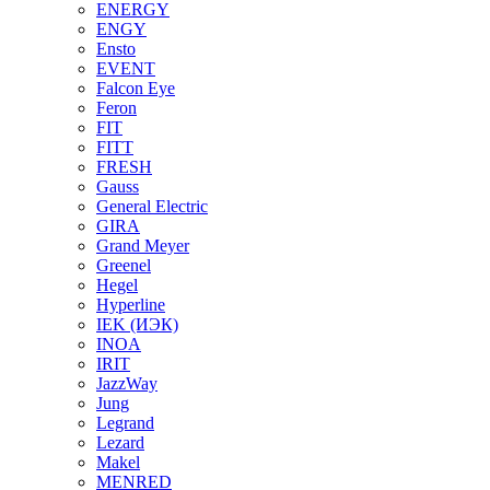
ENERGY
ENGY
Ensto
EVENT
Falcon Eye
Feron
FIT
FITT
FRESH
Gauss
General Electric
GIRA
Grand Meyer
Greenel
Hegel
Hyperline
IEK (ИЭК)
INOA
IRIT
JazzWay
Jung
Legrand
Lezard
Makel
MENRED