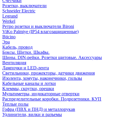
Счетчики
Розетки, выключатели
Schneider Electric
Legrand
Werkel
Ретро розетки и выключатели Bironi
ViKo Palmiye (IP54 влагозащищенные)
Bticino
Эра
Кабель, провод
Боксы. Щитки. Шкафы.
Шины. DIN-рейки. Розетки щитовые. Аксессуары
Вентиляция
Лампочки и LED-лента
Светильники, прожекторы, датчики движения
Изолента, хомуты, наконечники, гильзы
Кабельные каналы и лотки
Клеммы, скрутки, орешки
Мультиметры, индикаторные отвертки
Распределительные коробки. Подрозетники. КУП
Теплые полы
Гофра (ПВХ и ПНД) и металлорукав
Удлинители, вилки и разъемы