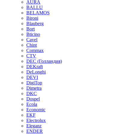
AURA
BALLU
BELAMOS
Bironi
Blauberg
Bort
Bticino
Cavel
Chint
Commax
CTV
DEC (Голландия)
DEKraft
DeLonghi
DEVI
DigiTop
Dimetra
DKC
Dospel
Ecola
Economic
EKF
Electrolux
Eleganz
ENDER