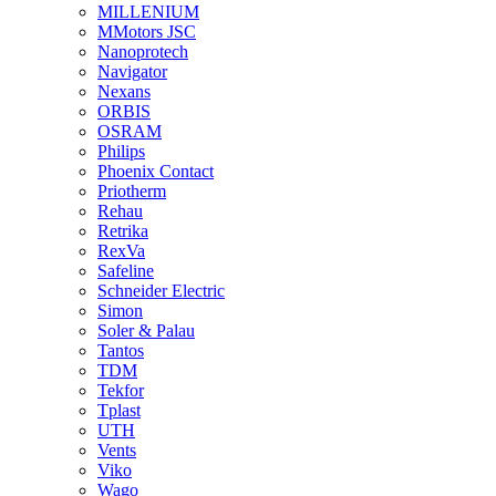
MILLENIUM
MMotors JSC
Nanoprotech
Navigator
Nexans
ORBIS
OSRAM
Philips
Phoenix Contact
Priotherm
Rehau
Retrika
RexVa
Safeline
Schneider Electric
Simon
Soler & Palau
Tantos
TDM
Tekfor
Tplast
UTH
Vents
Viko
Wago