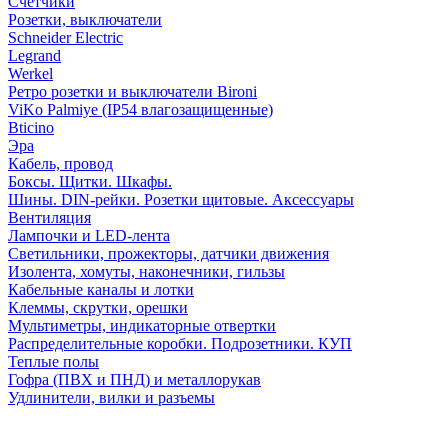
Счетчики
Розетки, выключатели
Schneider Electric
Legrand
Werkel
Ретро розетки и выключатели Bironi
ViKo Palmiye (IP54 влагозащищенные)
Bticino
Эра
Кабель, провод
Боксы. Щитки. Шкафы.
Шины. DIN-рейки. Розетки щитовые. Аксессуары
Вентиляция
Лампочки и LED-лента
Светильники, прожекторы, датчики движения
Изолента, хомуты, наконечники, гильзы
Кабельные каналы и лотки
Клеммы, скрутки, орешки
Мультиметры, индикаторные отвертки
Распределительные коробки. Подрозетники. КУП
Теплые полы
Гофра (ПВХ и ПНД) и металлорукав
Удлинители, вилки и разъемы