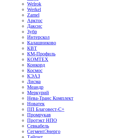
Welrok
Werkel
Zamel
Арктос
Даксис
Зубр
Интерскол
Калашниково
КВТ
КМ-Профиль
КОМТЕХ
Конкорд
Космос
КЭАЗ
Лисма
Меандр
Меркурий
Нева-Транс Комплект
Новатек
ПП Благовест-С+
Промрукав
Протэкт НПО
Севкабель
СегментЭнерго
Тайпит