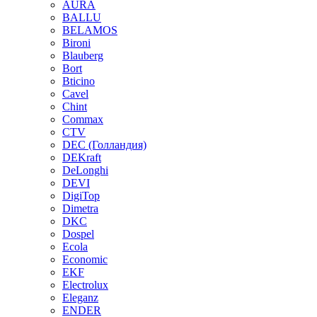
AURA
BALLU
BELAMOS
Bironi
Blauberg
Bort
Bticino
Cavel
Chint
Commax
CTV
DEC (Голландия)
DEKraft
DeLonghi
DEVI
DigiTop
Dimetra
DKC
Dospel
Ecola
Economic
EKF
Electrolux
Eleganz
ENDER