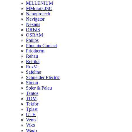
MILLENIUM
MMotors JSC
Nanoprotech
Navigator
Nexans
ORBIS
OSRAM
Philips
Phoenix Contact
Priotherm
Rehau
Retrika
RexVa
Safeline
Schneider Electric
Simon
Soler & Palau
Tantos
TDM
Tekfor
Tplast
UTH
Vents
Viko
Wago