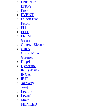
ENERGY
ENGY
Ensto
EVENT
Falcon Eye
Feron
FIT
FITT
FRESH
Gauss
General Electric
GIRA
Grand Meyer
Greenel
Hegel
Hyperline
IEK (ИЭК)
INOA
IRIT
JazzWay
Jung
Legrand
Lezard
Makel
MENRED