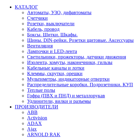
КАТАЛОГ
Автоматы, УЗО, дифавтоматы
Счетчики
Розетки, выключатели
Кабель, провод
Боксы. Щитки. Шкафы.
Шины. DIN-рейки. Розетки щитовые. Аксессуары
Вентиляция
Лампочки и LED-лента
Светильники, прожекторы, датчики движения
Изолента, хомуты, наконечники, гильзы
Кабельные каналы и лотки
Клеммы, скрутки, орешки
Мультиметры, индикаторные отвертки
Распределительные коробки. Подрозетники. КУП
Теплые полы
Гофра (ПВХ и ПНД) и металлорукав
Удлинители, вилки и разъемы
ПРОИЗВОДИТЕЛИ
ABB
Activision
ADAX
Ajax
ARNOLD RAK