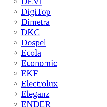
DEVI
DigiTop
Dimetra
DKC
Dospel
Ecola
Economic
EKF
Electrolux
Eleganz
ENDER