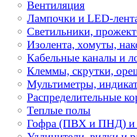
Вентиляция
Лампочки и LED-лент
Светильники, прожект
Изолента, хомуты, нак
Кабельные каналы и л
Клеммы, скрутки, оре
Мультиметры, индикат
Распределительные ко
Теплые полы
Гофра (ПВХ и ПНД) и 
Удлинители, вилки и 