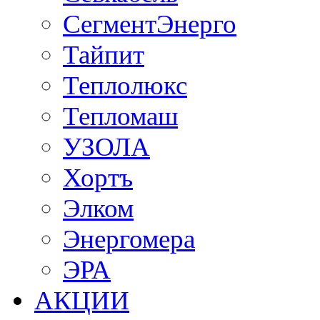
СегментЭнерго
Тайпит
Теплолюкс
Тепломаш
УЗОЛА
Хортъ
Элком
Энергомера
ЭРА
АКЦИИ