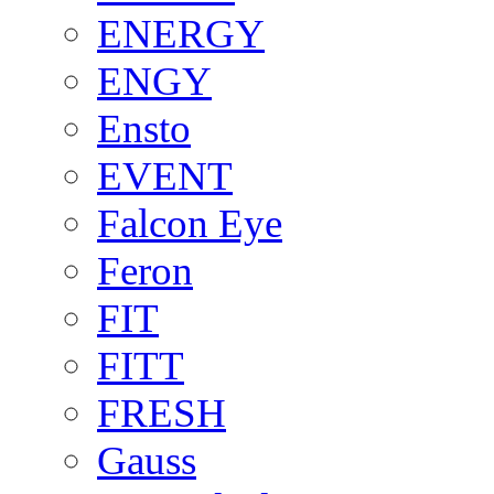
ENERGY
ENGY
Ensto
EVENT
Falcon Eye
Feron
FIT
FITT
FRESH
Gauss