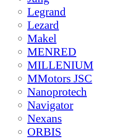
Legrand
Lezard
Makel
MENRED
MILLENIUM
MMotors JSC
Nanoprotech
Navigator
Nexans
ORBIS