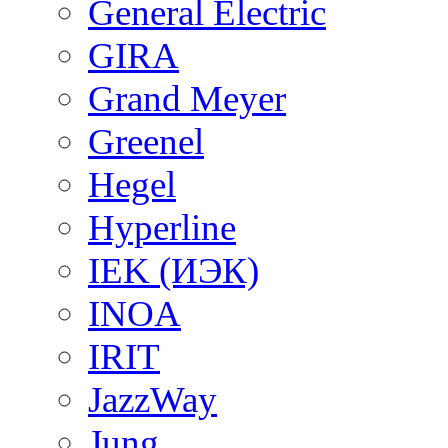
General Electric
GIRA
Grand Meyer
Greenel
Hegel
Hyperline
IEK (ИЭК)
INOA
IRIT
JazzWay
Jung