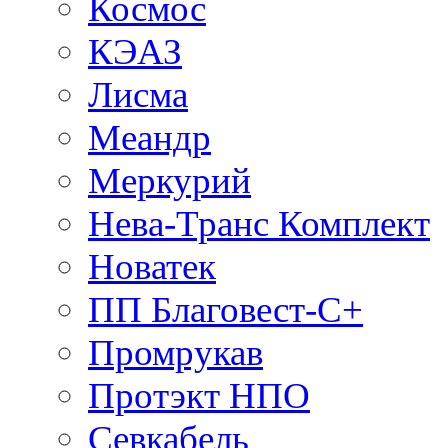
Космос
КЭАЗ
Лисма
Меандр
Меркурий
Нева-Транс Комплект
Новатек
ПП Благовест-С+
Промрукав
Протэкт НПО
Севкабель