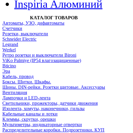
Inspiria Алюминий
КАТАЛОГ ТОВАРОВ
Автоматы, УЗО, дифавтоматы
Счетчики
Розетки, выключатели
Schneider Electric
Legrand
Werkel
Ретро розетки и выключатели Bironi
ViKo Palmiye (IP54 влагозащищенные)
Bticino
Эра
Кабель, провод
Боксы. Щитки. Шкафы.
Шины. DIN-рейки. Розетки щитовые. Аксессуары
Вентиляция
Лампочки и LED-лента
Светильники, прожекторы, датчики движения
Изолента, хомуты, наконечники, гильзы
Кабельные каналы и лотки
Клеммы, скрутки, орешки
Мультиметры, индикаторные отвертки
Распределительные коробки. Подрозетники. КУП