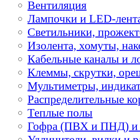
Вентиляция
Лампочки и LED-лент
Светильники, прожект
Изолента, хомуты, нак
Кабельные каналы и л
Клеммы, скрутки, оре
Мультиметры, индикат
Распределительные ко
Теплые полы
Гофра (ПВХ и ПНД) и 
Удлинители, вилки и 