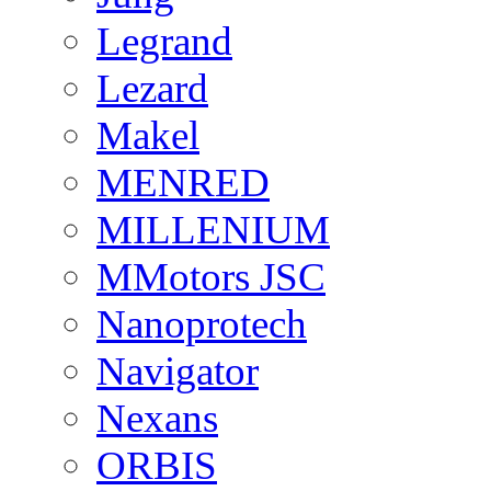
Legrand
Lezard
Makel
MENRED
MILLENIUM
MMotors JSC
Nanoprotech
Navigator
Nexans
ORBIS