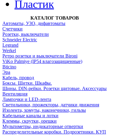
Пластик
КАТАЛОГ ТОВАРОВ
Автоматы, УЗО, дифавтоматы
Счетчики
Розетки, выключатели
Schneider Electric
Legrand
Werkel
Ретро розетки и выключатели Bironi
ViKo Palmiye (IP54 влагозащищенные)
Bticino
Эра
Кабель, провод
Боксы. Щитки. Шкафы.
Шины. DIN-рейки. Розетки щитовые. Аксессуары
Вентиляция
Лампочки и LED-лента
Светильники, прожекторы, датчики движения
Изолента, хомуты, наконечники, гильзы
Кабельные каналы и лотки
Клеммы, скрутки, орешки
Мультиметры, индикаторные отвертки
Распределительные коробки. Подрозетники. КУП