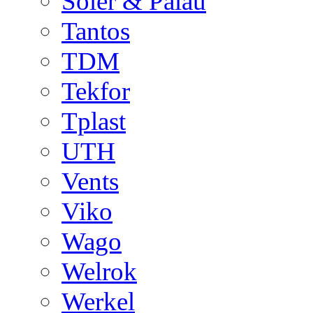
Soler & Palau
Tantos
TDM
Tekfor
Tplast
UTH
Vents
Viko
Wago
Welrok
Werkel