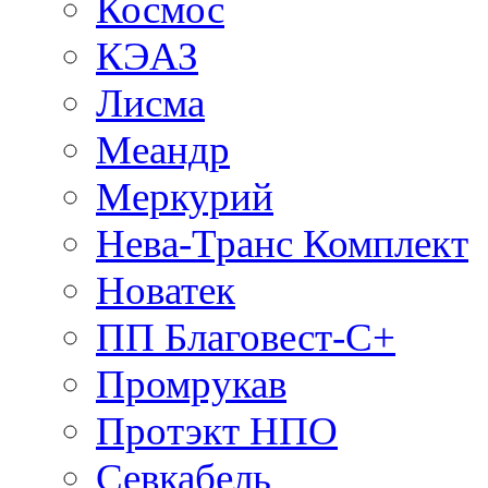
Космос
КЭАЗ
Лисма
Меандр
Меркурий
Нева-Транс Комплект
Новатек
ПП Благовест-С+
Промрукав
Протэкт НПО
Севкабель