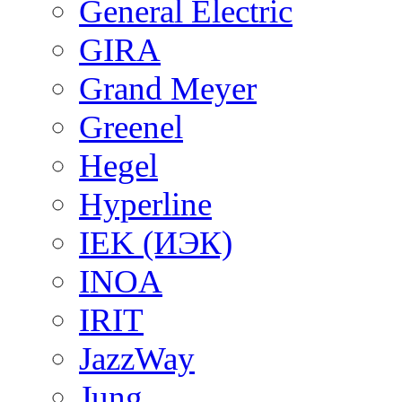
General Electric
GIRA
Grand Meyer
Greenel
Hegel
Hyperline
IEK (ИЭК)
INOA
IRIT
JazzWay
Jung