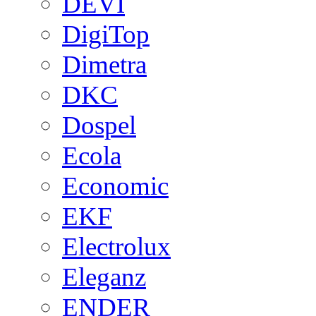
DEVI
DigiTop
Dimetra
DKC
Dospel
Ecola
Economic
EKF
Electrolux
Eleganz
ENDER