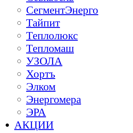
СегментЭнерго
Тайпит
Теплолюкс
Тепломаш
УЗОЛА
Хортъ
Элком
Энергомера
ЭРА
АКЦИИ