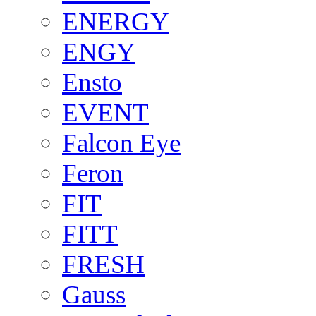
ENERGY
ENGY
Ensto
EVENT
Falcon Eye
Feron
FIT
FITT
FRESH
Gauss