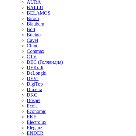
AURA
BALLU
BELAMOS
Bironi
Blauberg
Bort
Bticino
Cavel
Chint
Commax
CTV
DEC (Голландия)
DEKraft
DeLonghi
DEVI
DigiTop
Dimetra
DKC
Dospel
Ecola
Economic
EKF
Electrolux
Eleganz
ENDER