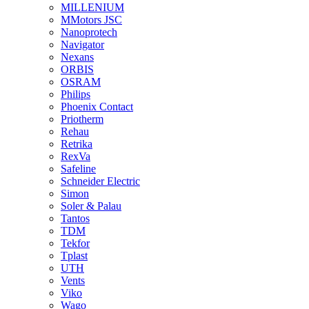
MILLENIUM
MMotors JSC
Nanoprotech
Navigator
Nexans
ORBIS
OSRAM
Philips
Phoenix Contact
Priotherm
Rehau
Retrika
RexVa
Safeline
Schneider Electric
Simon
Soler & Palau
Tantos
TDM
Tekfor
Tplast
UTH
Vents
Viko
Wago