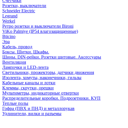
Счетчики
Розетки, выключатели
Schneider Electric
Legrand
Werkel
Ретро розетки и выключатели Bironi
ViKo Palmiye (IP54 влагозащищенные)
Bticino
Эра
Кабель, провод
Боксы. Щитки. Шкафы.
Шины. DIN-рейки. Розетки щитовые. Аксессуары
Вентиляция
Лампочки и LED-лента
Светильники, прожекторы, датчики движения
Изолента, хомуты, наконечники, гильзы
Кабельные каналы и лотки
Клеммы, скрутки, орешки
Мультиметры, индикаторные отвертки
Распределительные коробки. Подрозетники. КУП
Теплые полы
Гофра (ПВХ и ПНД) и металлорукав
Удлинители, вилки и разъемы