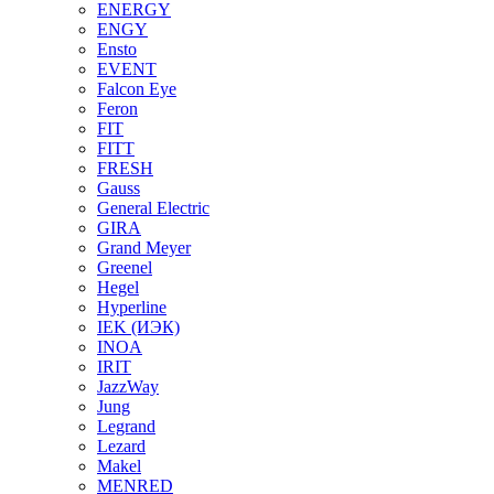
ENERGY
ENGY
Ensto
EVENT
Falcon Eye
Feron
FIT
FITT
FRESH
Gauss
General Electric
GIRA
Grand Meyer
Greenel
Hegel
Hyperline
IEK (ИЭК)
INOA
IRIT
JazzWay
Jung
Legrand
Lezard
Makel
MENRED