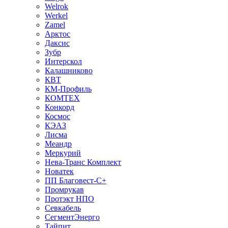
Welrok
Werkel
Zamel
Арктос
Даксис
Зубр
Интерскол
Калашниково
КВТ
КМ-Профиль
КОМТЕХ
Конкорд
Космос
КЭАЗ
Лисма
Меандр
Меркурий
Нева-Транс Комплект
Новатек
ПП Благовест-С+
Промрукав
Протэкт НПО
Севкабель
СегментЭнерго
Тайпит