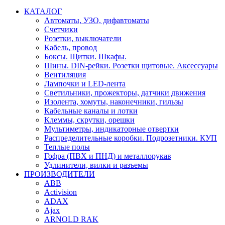
КАТАЛОГ
Автоматы, УЗО, дифавтоматы
Счетчики
Розетки, выключатели
Кабель, провод
Боксы. Щитки. Шкафы.
Шины. DIN-рейки. Розетки щитовые. Аксессуары
Вентиляция
Лампочки и LED-лента
Светильники, прожекторы, датчики движения
Изолента, хомуты, наконечники, гильзы
Кабельные каналы и лотки
Клеммы, скрутки, орешки
Мультиметры, индикаторные отвертки
Распределительные коробки. Подрозетники. КУП
Теплые полы
Гофра (ПВХ и ПНД) и металлорукав
Удлинители, вилки и разъемы
ПРОИЗВОДИТЕЛИ
ABB
Activision
ADAX
Ajax
ARNOLD RAK