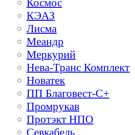
Космос
КЭАЗ
Лисма
Меандр
Меркурий
Нева-Транс Комплект
Новатек
ПП Благовест-С+
Промрукав
Протэкт НПО
Севкабель