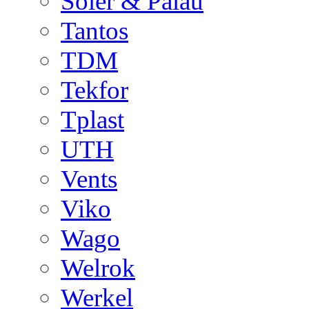
Soler & Palau
Tantos
TDM
Tekfor
Tplast
UTH
Vents
Viko
Wago
Welrok
Werkel