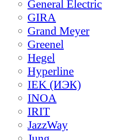
General Electric
GIRA
Grand Meyer
Greenel
Hegel
Hyperline
IEK (ИЭК)
INOA
IRIT
JazzWay
Jung