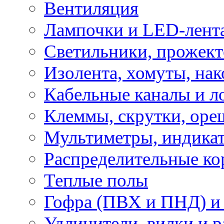
Вентиляция
Лампочки и LED-лент
Светильники, прожект
Изолента, хомуты, нак
Кабельные каналы и л
Клеммы, скрутки, оре
Мультиметры, индикат
Распределительные ко
Теплые полы
Гофра (ПВХ и ПНД) и 
Удлинители, вилки и 