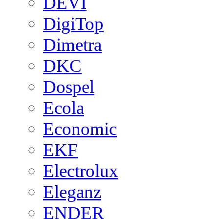
DEVI
DigiTop
Dimetra
DKC
Dospel
Ecola
Economic
EKF
Electrolux
Eleganz
ENDER