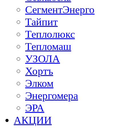
СегментЭнерго
Тайпит
Теплолюкс
Тепломаш
УЗОЛА
Хортъ
Элком
Энергомера
ЭРА
АКЦИИ