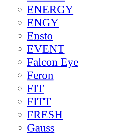
ENERGY
ENGY
Ensto
EVENT
Falcon Eye
Feron
FIT
FITT
FRESH
Gauss