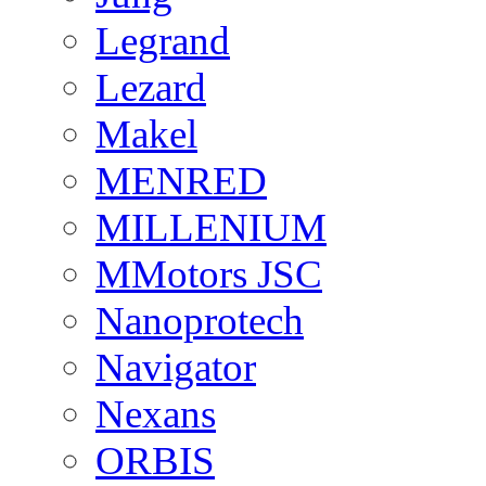
Legrand
Lezard
Makel
MENRED
MILLENIUM
MMotors JSC
Nanoprotech
Navigator
Nexans
ORBIS