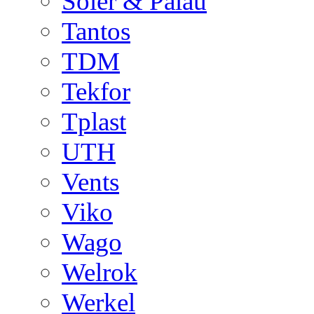
Soler & Palau
Tantos
TDM
Tekfor
Tplast
UTH
Vents
Viko
Wago
Welrok
Werkel