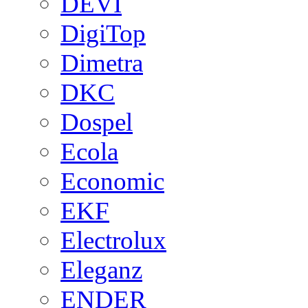
DEVI
DigiTop
Dimetra
DKC
Dospel
Ecola
Economic
EKF
Electrolux
Eleganz
ENDER