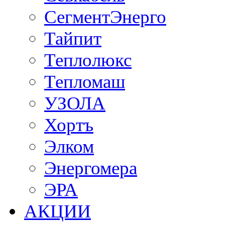
СегментЭнерго
Тайпит
Теплолюкс
Тепломаш
УЗОЛА
Хортъ
Элком
Энергомера
ЭРА
АКЦИИ