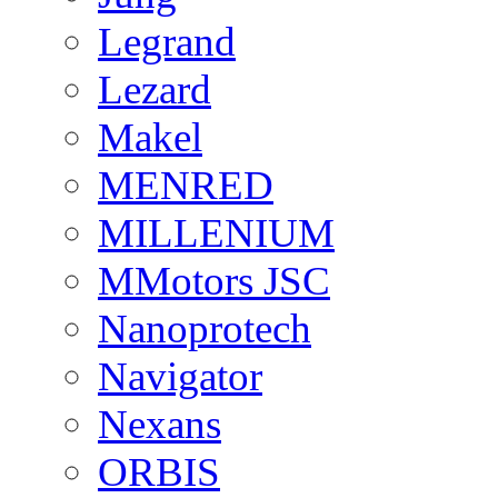
Legrand
Lezard
Makel
MENRED
MILLENIUM
MMotors JSC
Nanoprotech
Navigator
Nexans
ORBIS