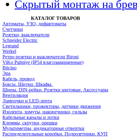
Скрытый монтаж на бре
КАТАЛОГ ТОВАРОВ
Автоматы, УЗО, дифавтоматы
Счетчики
Розетки, выключатели
Schneider Electric
Legrand
Werkel
Ретро розетки и выключатели Bironi
ViKo Palmiye (IP54 влагозащищенные)
Bticino
Эра
Кабель, провод
Боксы. Щитки. Шкафы.
Шины. DIN-рейки. Розетки щитовые. Аксессуары
Вентиляция
Лампочки и LED-лента
Светильники, прожекторы, датчики движения
Изолента, хомуты, наконечники, гильзы
Кабельные каналы и лотки
Клеммы, скрутки, орешки
Мультиметры, индикаторные отвертки
Распределительные коробки. Подрозетники. КУП