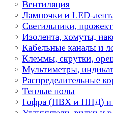
Вентиляция
Лампочки и LED-лент
Светильники, прожект
Изолента, хомуты, нак
Кабельные каналы и л
Клеммы, скрутки, оре
Мультиметры, индикат
Распределительные ко
Теплые полы
Гофра (ПВХ и ПНД) и 
Удлинители, вилки и 