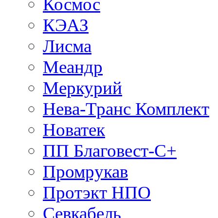
Космос
КЭАЗ
Лисма
Меандр
Меркурий
Нева-Транс Комплект
Новатек
ПП Благовест-С+
Промрукав
Протэкт НПО
Севкабель