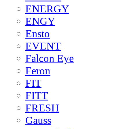
ENERGY
ENGY
Ensto
EVENT
Falcon Eye
Feron
FIT
FITT
FRESH
Gauss