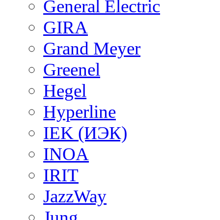
General Electric
GIRA
Grand Meyer
Greenel
Hegel
Hyperline
IEK (ИЭК)
INOA
IRIT
JazzWay
Jung