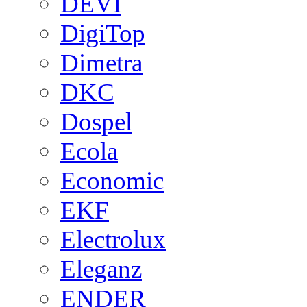
DEVI
DigiTop
Dimetra
DKC
Dospel
Ecola
Economic
EKF
Electrolux
Eleganz
ENDER