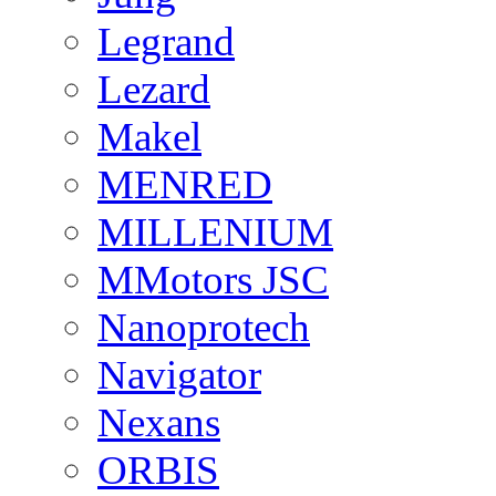
Legrand
Lezard
Makel
MENRED
MILLENIUM
MMotors JSC
Nanoprotech
Navigator
Nexans
ORBIS