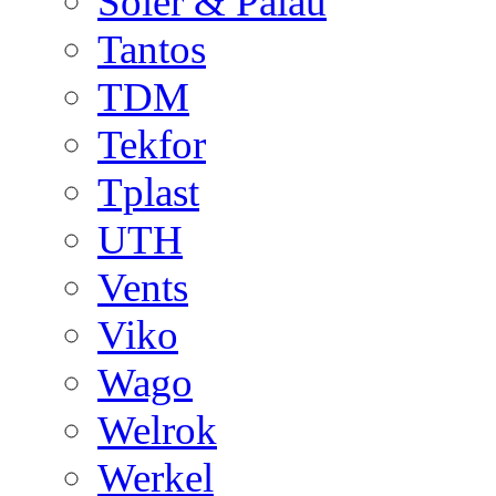
Soler & Palau
Tantos
TDM
Tekfor
Tplast
UTH
Vents
Viko
Wago
Welrok
Werkel