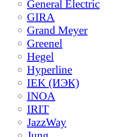
General Electric
GIRA
Grand Meyer
Greenel
Hegel
Hyperline
IEK (ИЭК)
INOA
IRIT
JazzWay
Jung