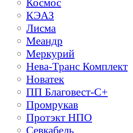
Космос
КЭАЗ
Лисма
Меандр
Меркурий
Нева-Транс Комплект
Новатек
ПП Благовест-С+
Промрукав
Протэкт НПО
Севкабель