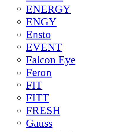
ENERGY
ENGY
Ensto
EVENT
Falcon Eye
Feron
FIT
FITT
FRESH
Gauss