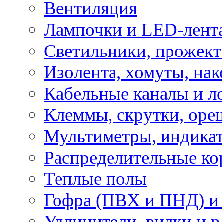
Вентиляция
Лампочки и LED-лент
Светильники, прожект
Изолента, хомуты, нак
Кабельные каналы и л
Клеммы, скрутки, оре
Мультиметры, индикат
Распределительные ко
Теплые полы
Гофра (ПВХ и ПНД) и 
Удлинители, вилки и 