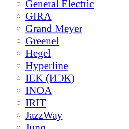
General Electric
GIRA
Grand Meyer
Greenel
Hegel
Hyperline
IEK (ИЭК)
INOA
IRIT
JazzWay
Jung