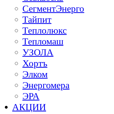
СегментЭнерго
Тайпит
Теплолюкс
Тепломаш
УЗОЛА
Хортъ
Элком
Энергомера
ЭРА
АКЦИИ