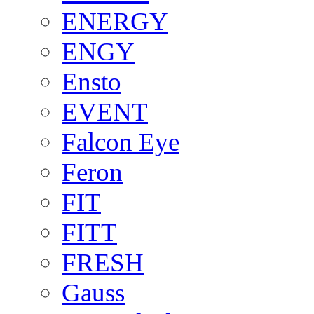
ENERGY
ENGY
Ensto
EVENT
Falcon Eye
Feron
FIT
FITT
FRESH
Gauss