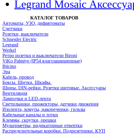
Legrand Mosaic Аксессу
КАТАЛОГ ТОВАРОВ
Автоматы, УЗО, дифавтоматы
Счетчики
Розетки, выключатели
Schneider Electric
Legrand
Werkel
Ретро розетки и выключатели Bironi
ViKo Palmiye (IP54 влагозащищенные)
Bticino
Эра
Кабель, провод
Боксы. Щитки. Шкафы.
Шины. DIN-рейки. Розетки щитовые. Аксессуары
Вентиляция
Лампочки и LED-лента
Светильники, прожекторы, датчики движения
Изолента, хомуты, наконечники, гильзы
Кабельные каналы и лотки
Клеммы, скрутки, орешки
Мультиметры, индикаторные отвертки
Распределительные коробки. Подрозетники. КУП