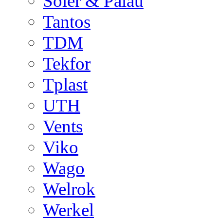
Soler & Palau
Tantos
TDM
Tekfor
Tplast
UTH
Vents
Viko
Wago
Welrok
Werkel