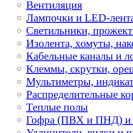
Вентиляция
Лампочки и LED-лент
Светильники, прожект
Изолента, хомуты, нак
Кабельные каналы и л
Клеммы, скрутки, оре
Мультиметры, индикат
Распределительные ко
Теплые полы
Гофра (ПВХ и ПНД) и 
Удлинители, вилки и 