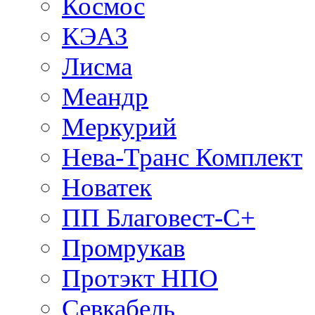
Космос
КЭАЗ
Лисма
Меандр
Меркурий
Нева-Транс Комплект
Новатек
ПП Благовест-С+
Промрукав
Протэкт НПО
Севкабель