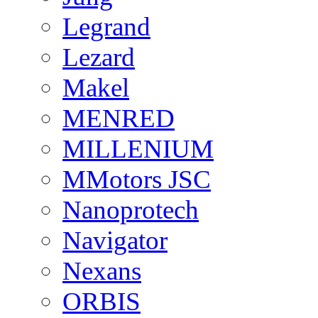
Legrand
Lezard
Makel
MENRED
MILLENIUM
MMotors JSC
Nanoprotech
Navigator
Nexans
ORBIS