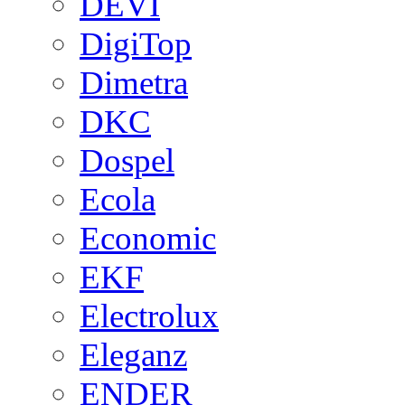
DEVI
DigiTop
Dimetra
DKC
Dospel
Ecola
Economic
EKF
Electrolux
Eleganz
ENDER