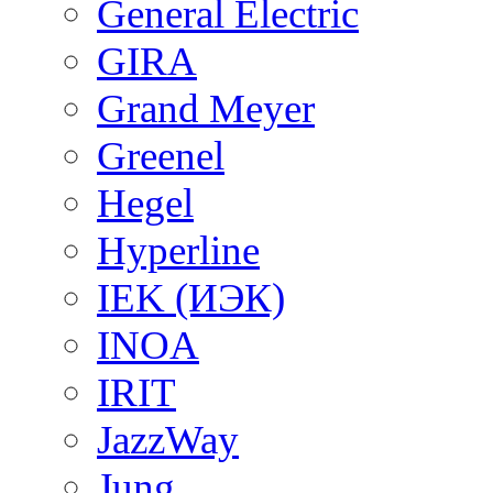
General Electric
GIRA
Grand Meyer
Greenel
Hegel
Hyperline
IEK (ИЭК)
INOA
IRIT
JazzWay
Jung