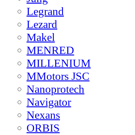
Legrand
Lezard
Makel
MENRED
MILLENIUM
MMotors JSC
Nanoprotech
Navigator
Nexans
ORBIS