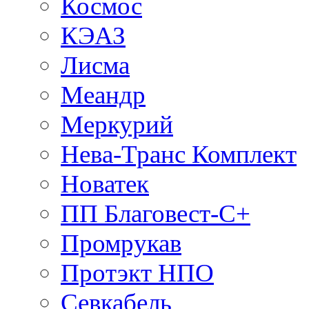
Космос
КЭАЗ
Лисма
Меандр
Меркурий
Нева-Транс Комплект
Новатек
ПП Благовест-С+
Промрукав
Протэкт НПО
Севкабель