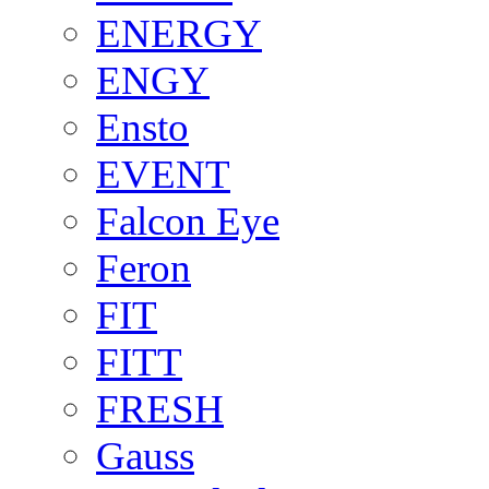
ENERGY
ENGY
Ensto
EVENT
Falcon Eye
Feron
FIT
FITT
FRESH
Gauss