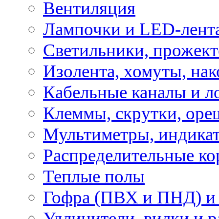
Вентиляция
Лампочки и LED-лент
Светильники, прожект
Изолента, хомуты, нак
Кабельные каналы и л
Клеммы, скрутки, оре
Мультиметры, индикат
Распределительные ко
Теплые полы
Гофра (ПВХ и ПНД) и 
Удлинители, вилки и 