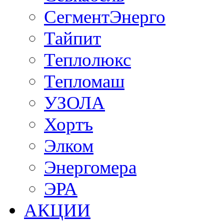
СегментЭнерго
Тайпит
Теплолюкс
Тепломаш
УЗОЛА
Хортъ
Элком
Энергомера
ЭРА
АКЦИИ