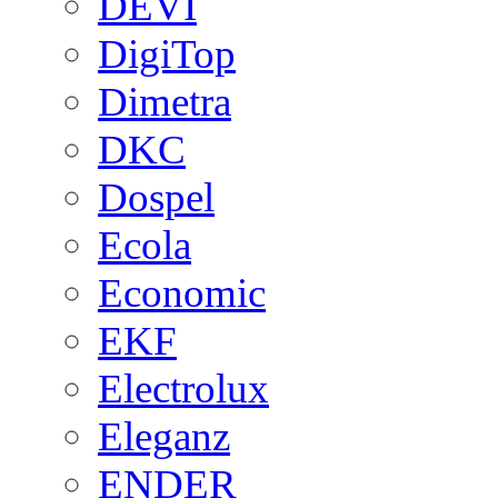
DEVI
DigiTop
Dimetra
DKC
Dospel
Ecola
Economic
EKF
Electrolux
Eleganz
ENDER