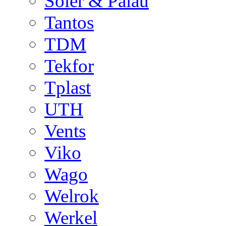
Soler & Palau
Tantos
TDM
Tekfor
Tplast
UTH
Vents
Viko
Wago
Welrok
Werkel