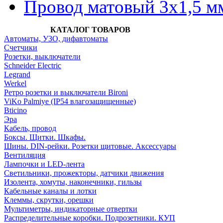
Провод матовый 3х1,5 м
КАТАЛОГ ТОВАРОВ
Автоматы, УЗО, дифавтоматы
Счетчики
Розетки, выключатели
Schneider Electric
Legrand
Werkel
Ретро розетки и выключатели Bironi
ViKo Palmiye (IP54 влагозащищенные)
Bticino
Эра
Кабель, провод
Боксы. Щитки. Шкафы.
Шины. DIN-рейки. Розетки щитовые. Аксессуары
Вентиляция
Лампочки и LED-лента
Светильники, прожекторы, датчики движения
Изолента, хомуты, наконечники, гильзы
Кабельные каналы и лотки
Клеммы, скрутки, орешки
Мультиметры, индикаторные отвертки
Распределительные коробки. Подрозетники. КУП