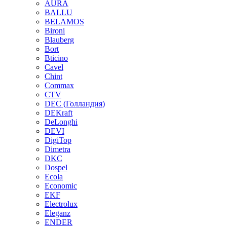
AURA
BALLU
BELAMOS
Bironi
Blauberg
Bort
Bticino
Cavel
Chint
Commax
CTV
DEC (Голландия)
DEKraft
DeLonghi
DEVI
DigiTop
Dimetra
DKC
Dospel
Ecola
Economic
EKF
Electrolux
Eleganz
ENDER