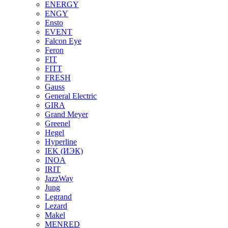
ENERGY
ENGY
Ensto
EVENT
Falcon Eye
Feron
FIT
FITT
FRESH
Gauss
General Electric
GIRA
Grand Meyer
Greenel
Hegel
Hyperline
IEK (ИЭК)
INOA
IRIT
JazzWay
Jung
Legrand
Lezard
Makel
MENRED