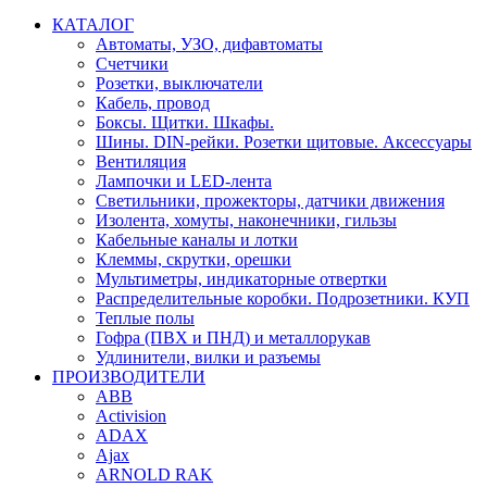
КАТАЛОГ
Автоматы, УЗО, дифавтоматы
Счетчики
Розетки, выключатели
Кабель, провод
Боксы. Щитки. Шкафы.
Шины. DIN-рейки. Розетки щитовые. Аксессуары
Вентиляция
Лампочки и LED-лента
Светильники, прожекторы, датчики движения
Изолента, хомуты, наконечники, гильзы
Кабельные каналы и лотки
Клеммы, скрутки, орешки
Мультиметры, индикаторные отвертки
Распределительные коробки. Подрозетники. КУП
Теплые полы
Гофра (ПВХ и ПНД) и металлорукав
Удлинители, вилки и разъемы
ПРОИЗВОДИТЕЛИ
ABB
Activision
ADAX
Ajax
ARNOLD RAK