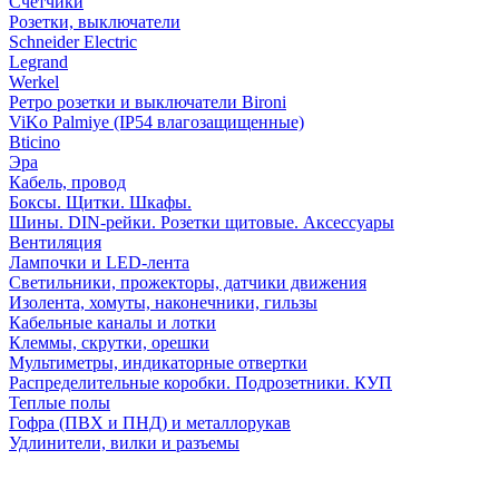
Счетчики
Розетки, выключатели
Schneider Electric
Legrand
Werkel
Ретро розетки и выключатели Bironi
ViKo Palmiye (IP54 влагозащищенные)
Bticino
Эра
Кабель, провод
Боксы. Щитки. Шкафы.
Шины. DIN-рейки. Розетки щитовые. Аксессуары
Вентиляция
Лампочки и LED-лента
Светильники, прожекторы, датчики движения
Изолента, хомуты, наконечники, гильзы
Кабельные каналы и лотки
Клеммы, скрутки, орешки
Мультиметры, индикаторные отвертки
Распределительные коробки. Подрозетники. КУП
Теплые полы
Гофра (ПВХ и ПНД) и металлорукав
Удлинители, вилки и разъемы