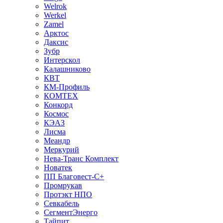
Welrok
Werkel
Zamel
Арктос
Даксис
Зубр
Интерскол
Калашниково
КВТ
КМ-Профиль
КОМТЕХ
Конкорд
Космос
КЭАЗ
Лисма
Меандр
Меркурий
Нева-Транс Комплект
Новатек
ПП Благовест-С+
Промрукав
Протэкт НПО
Севкабель
СегментЭнерго
Тайпит