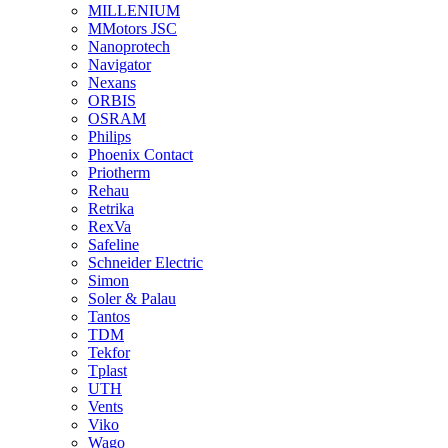
MILLENIUM
MMotors JSC
Nanoprotech
Navigator
Nexans
ORBIS
OSRAM
Philips
Phoenix Contact
Priotherm
Rehau
Retrika
RexVa
Safeline
Schneider Electric
Simon
Soler & Palau
Tantos
TDM
Tekfor
Tplast
UTH
Vents
Viko
Wago