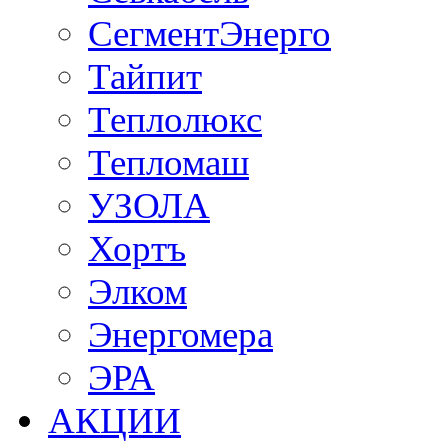
СегментЭнерго
Тайпит
Теплолюкс
Тепломаш
УЗОЛА
Хортъ
Элком
Энергомера
ЭРА
АКЦИИ