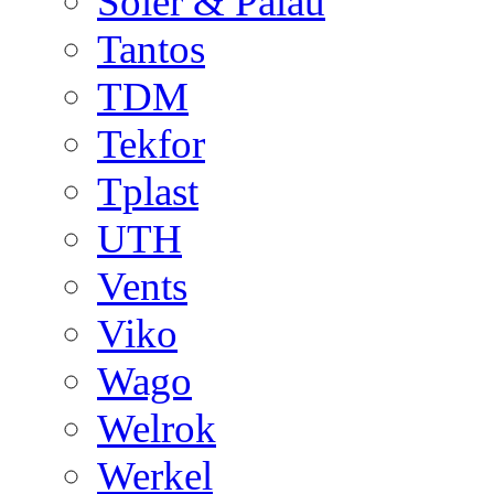
Soler & Palau
Tantos
TDM
Tekfor
Tplast
UTH
Vents
Viko
Wago
Welrok
Werkel