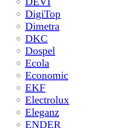
DEVI
DigiTop
Dimetra
DKC
Dospel
Ecola
Economic
EKF
Electrolux
Eleganz
ENDER