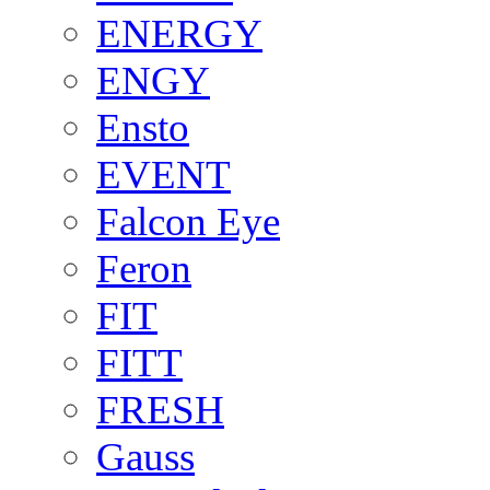
ENERGY
ENGY
Ensto
EVENT
Falcon Eye
Feron
FIT
FITT
FRESH
Gauss