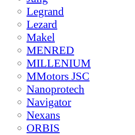
Legrand
Lezard
Makel
MENRED
MILLENIUM
MMotors JSC
Nanoprotech
Navigator
Nexans
ORBIS