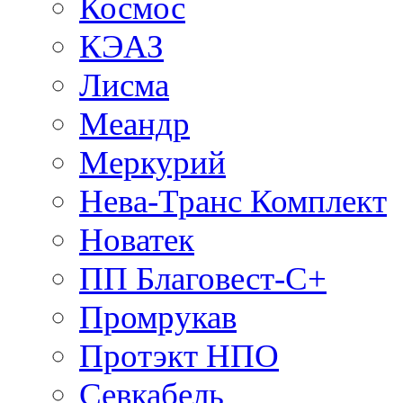
Космос
КЭАЗ
Лисма
Меандр
Меркурий
Нева-Транс Комплект
Новатек
ПП Благовест-С+
Промрукав
Протэкт НПО
Севкабель