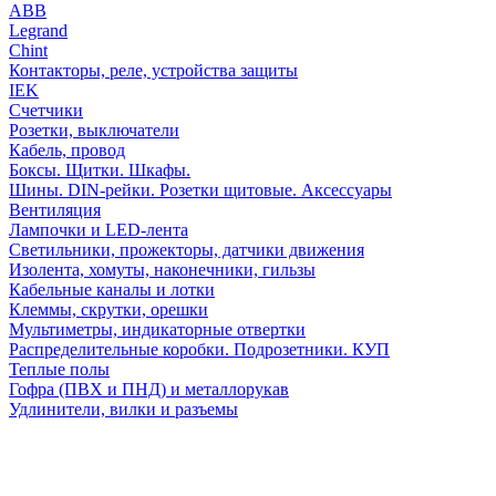
АВВ
Legrand
Chint
Контакторы, реле, устройства защиты
IEK
Счетчики
Розетки, выключатели
Кабель, провод
Боксы. Щитки. Шкафы.
Шины. DIN-рейки. Розетки щитовые. Аксессуары
Вентиляция
Лампочки и LED-лента
Светильники, прожекторы, датчики движения
Изолента, хомуты, наконечники, гильзы
Кабельные каналы и лотки
Клеммы, скрутки, орешки
Мультиметры, индикаторные отвертки
Распределительные коробки. Подрозетники. КУП
Теплые полы
Гофра (ПВХ и ПНД) и металлорукав
Удлинители, вилки и разъемы