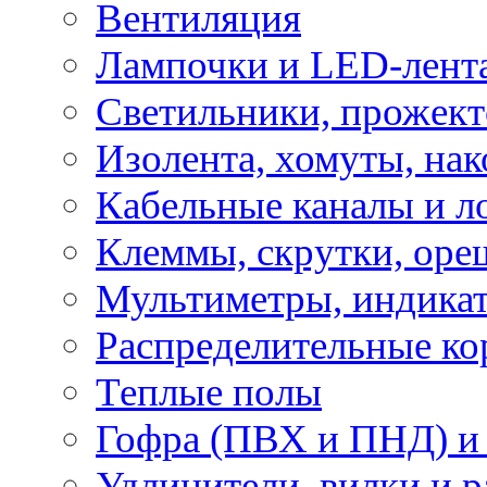
Вентиляция
Лампочки и LED-лент
Светильники, прожект
Изолента, хомуты, нак
Кабельные каналы и л
Клеммы, скрутки, оре
Мультиметры, индикат
Распределительные ко
Теплые полы
Гофра (ПВХ и ПНД) и 
Удлинители, вилки и 