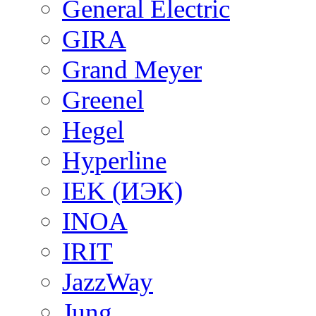
General Electric
GIRA
Grand Meyer
Greenel
Hegel
Hyperline
IEK (ИЭК)
INOA
IRIT
JazzWay
Jung