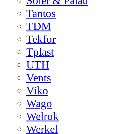
Soler & Palau
Tantos
TDM
Tekfor
Tplast
UTH
Vents
Viko
Wago
Welrok
Werkel