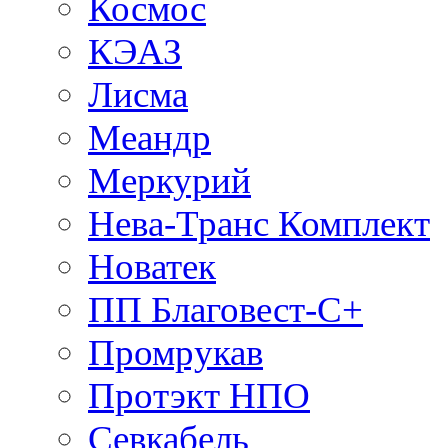
Космос
КЭАЗ
Лисма
Меандр
Меркурий
Нева-Транс Комплект
Новатек
ПП Благовест-С+
Промрукав
Протэкт НПО
Севкабель