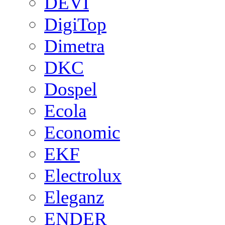
DEVI
DigiTop
Dimetra
DKC
Dospel
Ecola
Economic
EKF
Electrolux
Eleganz
ENDER