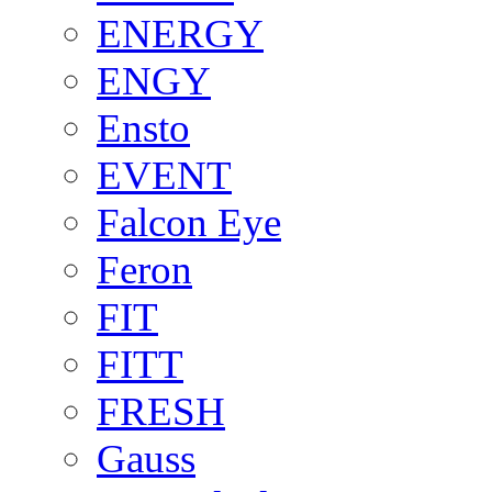
ENERGY
ENGY
Ensto
EVENT
Falcon Eye
Feron
FIT
FITT
FRESH
Gauss