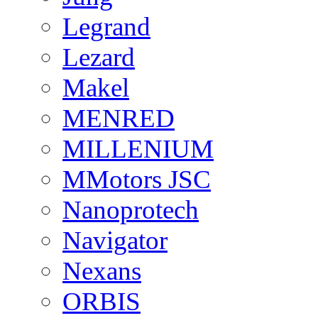
Legrand
Lezard
Makel
MENRED
MILLENIUM
MMotors JSC
Nanoprotech
Navigator
Nexans
ORBIS