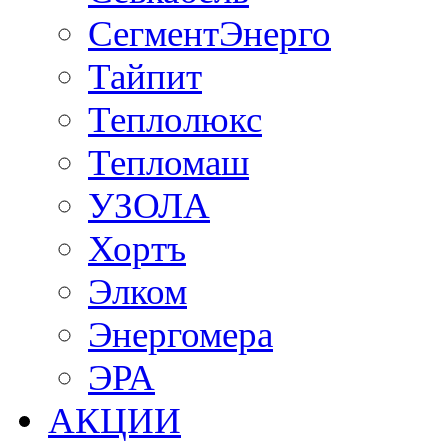
СегментЭнерго
Тайпит
Теплолюкс
Тепломаш
УЗОЛА
Хортъ
Элком
Энергомера
ЭРА
АКЦИИ