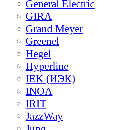
General Electric
GIRA
Grand Meyer
Greenel
Hegel
Hyperline
IEK (ИЭК)
INOA
IRIT
JazzWay
Jung