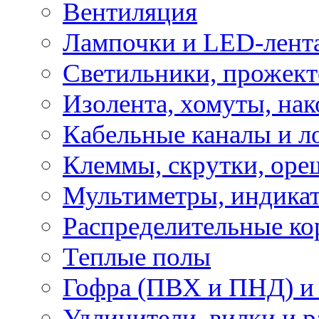
Вентиляция
Лампочки и LED-лент
Светильники, прожект
Изолента, хомуты, нак
Кабельные каналы и л
Клеммы, скрутки, оре
Мультиметры, индикат
Распределительные ко
Теплые полы
Гофра (ПВХ и ПНД) и 
Удлинители, вилки и 