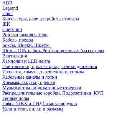
АВВ
Legrand
Chint
Контакторы, реле, устройства защиты
IEK
Счетчики
Розетки, выключатели
Кабель, провод
Боксы. Щитки. Шкафы.
Шины. DIN-рейки. Розетки щитовые. Аксессуары
Вентиляция
Лампочки и LED-лента
Светильники, прожекторы, датчики движения
Изолента, хомуты, наконечники, гильзы
Кабельные каналы и лотки
Клеммы, скрутки, орешки
Мультиметры, индикаторные отвертки
Распределительные коробки. Подрозетники. КУП
Теплые полы
Гофра (ПВХ и ПНД) и металлорукав
Удлинители, вилки и разъемы